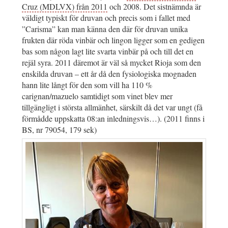
Cruz (MDLVX) från 2011
och 2008. Det sistnämnda är
väldigt typiskt för druvan och precis som i fallet med
”Carisma” kan man känna den där för druvan unika
frukten där röda vinbär och lingon ligger som en gedigen
bas som någon lagt lite svarta vinbär på och till det en
rejäl syra. 2011 däremot är väl så mycket Rioja som den
enskilda druvan – ett år då den fysiologiska mognaden
hann lite långt för den som vill ha 110 %
carignan/mazuelo samtidigt som vinet blev mer
tillgängligt i största allmänhet, särskilt då det var ungt (få
förmådde uppskatta 08:an inledningsvis…). (2011 finns i
BS, nr 79054, 179 sek)