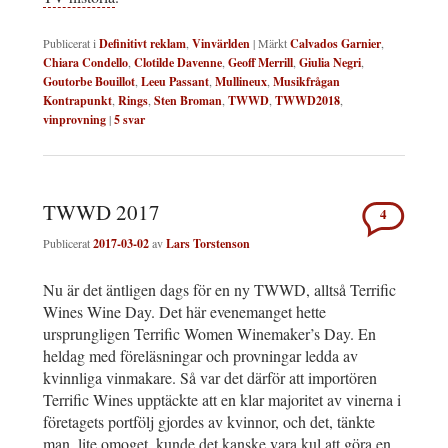
Publicerat i
Definitivt reklam
,
Vinvärlden
|
Märkt
Calvados Garnier
,
Chiara Condello
,
Clotilde Davenne
,
Geoff Merrill
,
Giulia Negri
,
Goutorbe Bouillot
,
Leeu Passant
,
Mullineux
,
Musikfrågan
Kontrapunkt
,
Rings
,
Sten Broman
,
TWWD
,
TWWD2018
,
vinprovning
|
5
svar
TWWD 2017
4
Publicerat
2017-03-02
av
Lars Torstenson
Nu är det äntligen dags för en ny TWWD, alltså Terrific
Wines Wine Day. Det här evenemanget hette
ursprungligen Terrific Women Winemaker’s Day. En
heldag med föreläsningar och provningar ledda av
kvinnliga vinmakare. Så var det därför att importören
Terrific Wines upptäckte att en klar majoritet av vinerna i
företagets portfölj gjordes av kvinnor, och det, tänkte
man, lite omoget, kunde det kanske vara kul att göra en