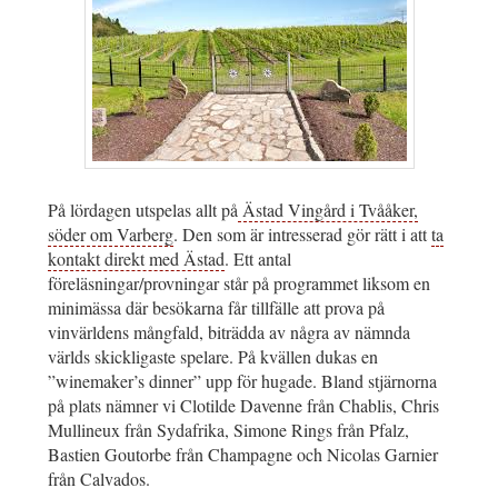
På lördagen utspelas allt på
Ästad Vingård i Tvååker,
söder om Varberg
. Den som är intresserad gör rätt i att
ta
kontakt direkt med Ästad
. Ett antal
föreläsningar/provningar står på programmet liksom en
minimässa där besökarna får tillfälle att prova på
vinvärldens mångfald, biträdda av några av nämnda
världs skickligaste spelare. På kvällen dukas en
”winemaker’s dinner” upp för hugade. Bland stjärnorna
på plats nämner vi Clotilde Davenne från Chablis, Chris
Mullineux från Sydafrika, Simone Rings från Pfalz,
Bastien Goutorbe från Champagne och Nicolas Garnier
från Calvados.