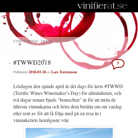
ETIKETTARKIV:
TWWD
#TWWD2018
5
Publicerat
2018-03-18
av
Lars Torstenson
Lördagen den sjunde april är det dags för årets #TWWD
(Terrific Wines Winemaker’s Day) för allmänheten, och
två dagar senare bjuds ”branschen” in för att möta de
tillresta vinmakarna och höra dem berätta om sin vardag
eller rent av för att få följa med på en resa in i
vinmakeriets hemligaste vrår.