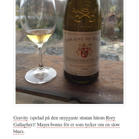
Gravity
(spelad på den snyggaste stratan hitom
Rory
Gallaghe
r)!
Mayer-bonus för er som tycker om en slow
blues
.