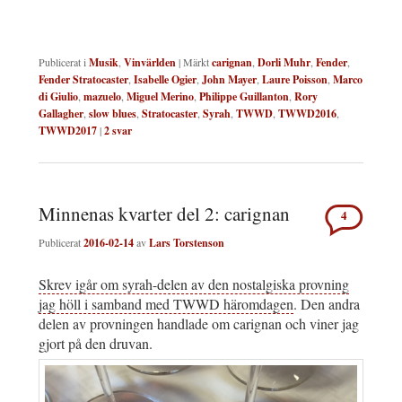
Publicerat i
Musik
,
Vinvärlden
|
Märkt
carignan
,
Dorli Muhr
,
Fender
,
Fender Stratocaster
,
Isabelle Ogier
,
John Mayer
,
Laure Poisson
,
Marco
di Giulio
,
mazuelo
,
Miguel Merino
,
Philippe Guillanton
,
Rory
Gallagher
,
slow blues
,
Stratocaster
,
Syrah
,
TWWD
,
TWWD2016
,
TWWD2017
|
2
svar
Minnenas kvarter del 2: carignan
4
Publicerat
2016-02-14
av
Lars Torstenson
Skrev igår om syrah-delen av den nostalgiska provning
jag höll i samband med TWWD häromdagen
. Den andra
delen av provningen handlade om carignan och viner jag
gjort på den druvan.