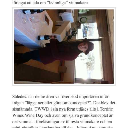
förlegat att tala om ”kvinnliga” vinmakare.
Således: när de tre åren var över stod importören inför
frågan ”lägga ner eller göra om konceptet?”. Det blev det
sistnämnda. TWWD i sin nya form utläses alltså Terrific
Wines Wine Day och även om själva grundkonceptet är
det samma – föreläsningar av tillresta vinmakare och en
mini-vinmässa i anslutning till det – hittar vi nu, som sig