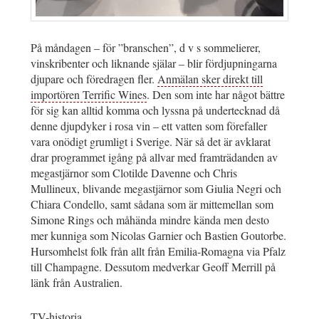
På måndagen – för ”branschen”, d v s sommelierer,
vinskribenter och liknande själar – blir fördjupningarna
djupare och föredragen fler.
Anmälan sker direkt till
importören Terrific Wines
. Den som inte har något bättre
för sig kan alltid komma och lyssna på undertecknad då
denne djupdyker i rosa vin – ett vatten som förefaller
vara onödigt grumligt i Sverige. När så det är avklarat
drar programmet igång på allvar med framträdanden av
megastjärnor som Clotilde Davenne och Chris
Mullineux, blivande megastjärnor som Giulia Negri och
Chiara Condello, samt sådana som är mittemellan som
Simone Rings och måhända mindre kända men desto
mer kunniga som Nicolas Garnier och Bastien Goutorbe.
Hursomhelst folk från allt från Emilia-Romagna via Pfalz
till Champagne. Dessutom medverkar Geoff Merrill på
länk från Australien.
TV-historia
.