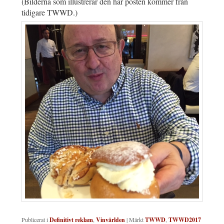
(Bilderna som illustrerar den här posten kommer från
tidigare TWWD.)
Publicerat i
Definitivt reklam
,
Vinvärlden
|
Märkt
TWWD
,
TWWD2017