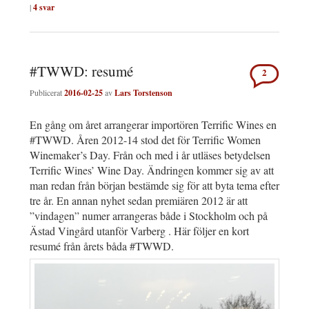
|
4
svar
#TWWD: resumé
2
Publicerat
2016-02-25
av
Lars Torstenson
En gång om året arrangerar importören Terrific Wines en
#TWWD. Åren 2012-14 stod det för Terrific Women
Winemaker’s Day. Från och med i år utläses betydelsen
Terrific Wines’ Wine Day. Ändringen kommer sig av att
man redan från början bestämde sig för att byta tema efter
tre år. En annan nyhet sedan premiären 2012 är att
”vindagen” numer arrangeras både i Stockholm och på
Ästad Vingård utanför Varberg . Här följer en kort
resumé från årets båda #TWWD.