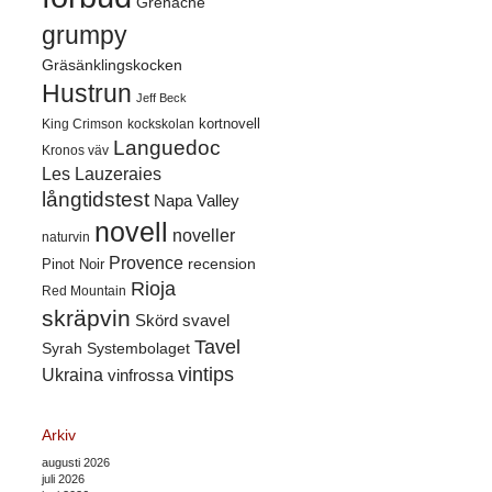
Grenache
grumpy
Gräsänklingskocken
Hustrun
Jeff Beck
kortnovell
King Crimson
kockskolan
Languedoc
Kronos väv
Les Lauzeraies
långtidstest
Napa Valley
novell
noveller
naturvin
Provence
recension
Pinot Noir
Rioja
Red Mountain
skräpvin
Skörd
svavel
Tavel
Syrah
Systembolaget
vintips
Ukraina
vinfrossa
Arkiv
augusti 2026
juli 2026