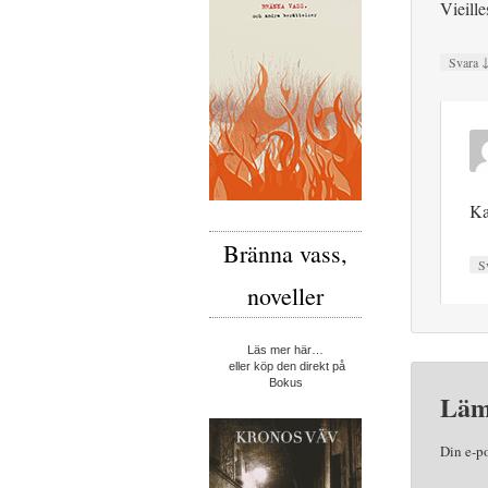
Vieill
Svara
Ka
Bränna vass,
S
noveller
Läs mer här…
eller köp den direkt på
Bokus
Läm
Din e-p