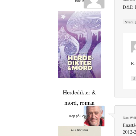
Bokus
D&D hä
Svara
Ka
S
Herdedikter &
mord, roman
Köp på Bokus
Dan Wall
Enastå
2012-2