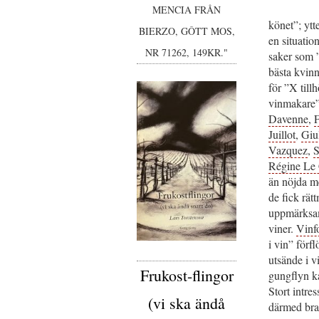
MENCIA FRÅN
könet”; ytte
BIERZO, GÔTT MOS,
en situation
NR 71262, 149KR."
saker som ”
bästa kvinn
för ”X till
vinmakare”.
Davenne
,
F
Juillot
,
Giu
Vazquez
,
S
Régine Le
än nöjda m
de fick rät
uppmärksam
viner.
Vinf
i vin” förfl
utsände i 
Frukost-flingor
gungflyn ka
Stort intre
(vi ska ändå
därmed bra