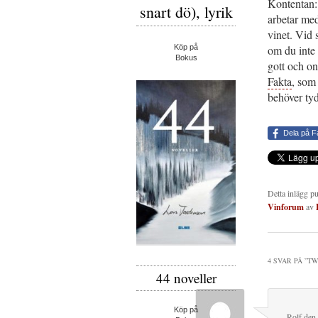
Kontentan: 
snart dö), lyrik
arbetar med
vinet. Vid
Köp på
om du inte 
Bokus
gott och o
Fakta
, som
behöver ty
Dela på 
Detta inlägg p
Vinforum
av
4 SVAR PÅ ”
TW
44 noveller
Köp på
Rolf
den