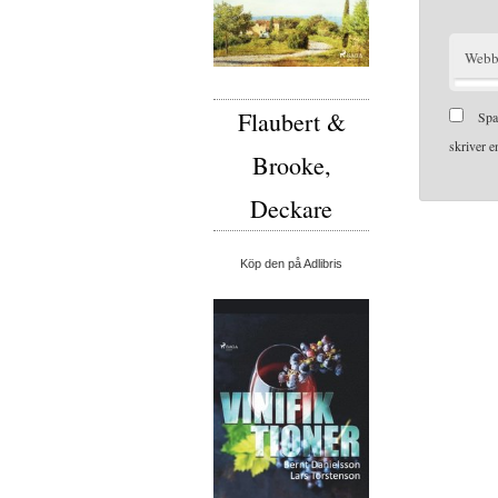
Webb
Flaubert &
Spa
skriver 
Brooke,
Deckare
Köp den på Adlibris