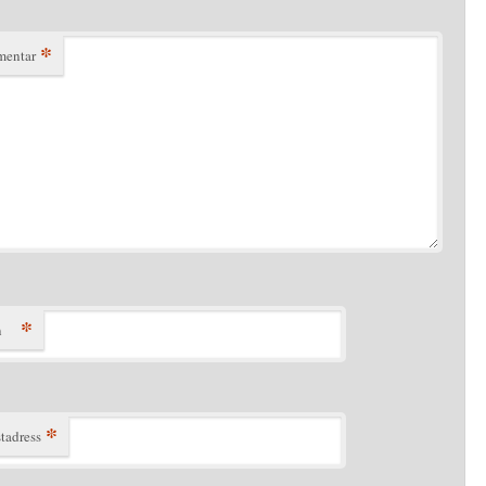
*
entar
*
n
*
tadress