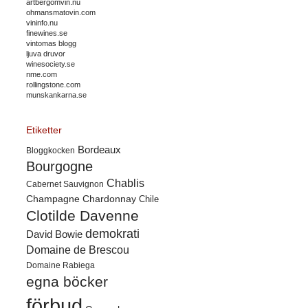
artbergomvin.nu
ohmansmatovin.com
vininfo.nu
finewines.se
vintomas blogg
ljuva druvor
winesociety.se
nme.com
rollingstone.com
munskankarna.se
Etiketter
Bordeaux
Bloggkocken
Bourgogne
Chablis
Cabernet Sauvignon
Champagne
Chardonnay
Chile
Clotilde Davenne
demokrati
David Bowie
Domaine de Brescou
Domaine Rabiega
egna böcker
förbud