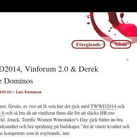
Inläggsnavigering
Föregående
Nästa
014, Vinforum 2.0 & Derek
he Dominos
4-03-14
av
Lars Torstenson
er, förstås, av iver att få veta hur det gick med
TWWD2014
och
.0
och så bra då att vinifierat finns där för att släcka HR:ens
eld. Jotack, Terrific Women Winemaker’s Day gick bättre än bra.
ksamhet och bra spridning på budskapet ”det är vinets kvalitet och
s kompetens som är avgörande, inte