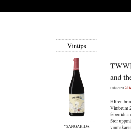
Vintips
TWWD2
and t
Publicerat
201
HR:en brinn
Vinforum 2
feberridna 
Stor uppmär
"SANGARIDA
vinmakaren