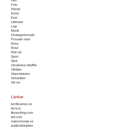
Film
Foto
Hästar
Konst
Kost
Litteratur
Logi
Musik
Okategoriserade
Provade viner
Resa
Rosé
Rött vin
Sport
Sprit
Ukrainska vittofflor
Världen
Vinproduktion
Vinvärlden
Vitt vin
Länkar
terrificwines.se
terre.tv
librarything.com
ted.com
matochsmak.se
publicistklubben