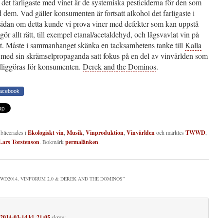
det farligaste med vinet är de systemiska pesticiderna för den som
 dem. Vad gäller konsumenten är fortsatt alkohol det farligaste i
 sidan om detta kunde vi prova viner med defekter som kan uppstå
gör allt rätt, till exempel etanal/acetaldehyd, och lågsvavlat vin på
nt. Måste i sammanhanget skänka en tacksamhetens tanke till
Kalla
 med sin skrämselpropaganda satt fokus på en del av vinvärlden som
dliggöras för konsumenten.
Derek and the Dominos
.
Facebook
ublicerades i
Ekologiskt vin
,
Musik
,
Vinproduktion
,
Vinvärlden
och märktes
TWWD
,
Lars Torstenson
. Bokmärk
permalänken
.
WD2014, VINFORUM 2.0 & DEREK AND THE DOMINOS
”
2014-03-14 kl. 21:05
skrev: