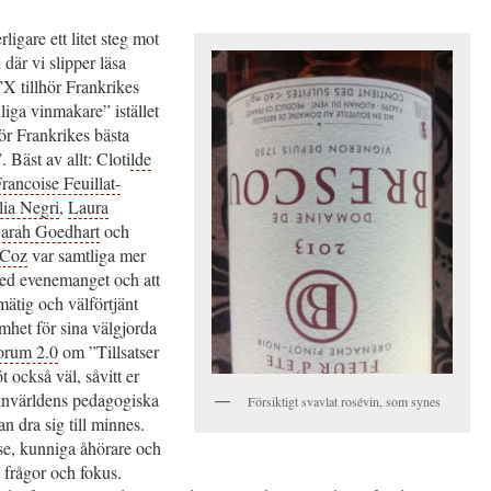
rligare ett litet steg mot
 där vi slipper läsa
X tillhör Frankrikes
liga vinmakare” istället
hör Frankrikes bästa
 Bäst av allt: Cloti
lde
rancoise Feuillat-
lia Negri
,
Laura
arah Goedhart
och
 Coz
var samtliga mer
ed evenemanget och att
tmätig och välförtjänt
het för sina välgjorda
orum 2.0
om ”Tillsatser
öt också väl, såvitt er
vinvärldens pedagogiska
Försiktigt svavlat rosévin, som synes
n dra sig till minnes.
sse, kunniga åhörare och
 frågor och fokus.