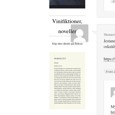
S
Vinifiktioner,
noveller
ThomasJ
Jestane
Köp den direkt på Bokus
oskulds
https
Svara
My
ht