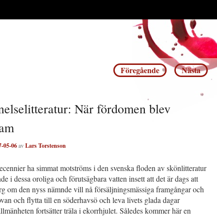
Inläggsnavigering
Föregående
Nästa
elselitteratur: När fördomen blev
sam
7-05-06
av
Lars Torstenson
 decennier ha simmat motströms i den svenska floden av skönlitteratur
nde i dessa oroliga och förutsägbara vatten insett att det är dags att
rg om den nyss nämnde vill nå försäljningsmässiga framgångar och
ovan och flytta till en söderhavsö och leva livets glada dagar
llmänheten fortsätter träla i ekorrhjulet. Således kommer här en