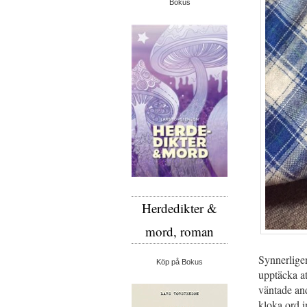
Bokus
Herdedikter &
mord, roman
Synnerligen
Köp på Bokus
upptäcka at
väntade and
kloka ord i