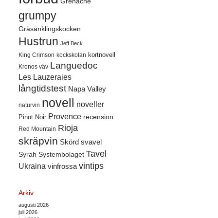
Grenache
grumpy
Gräsänklingskocken
Hustrun
Jeff Beck
kortnovell
King Crimson
kockskolan
Languedoc
Kronos väv
Les Lauzeraies
långtidstest
Napa Valley
novell
noveller
naturvin
Provence
recension
Pinot Noir
Rioja
Red Mountain
skräpvin
Skörd
svavel
Tavel
Syrah
Systembolaget
vintips
Ukraina
vinfrossa
Arkiv
augusti 2026
juli 2026