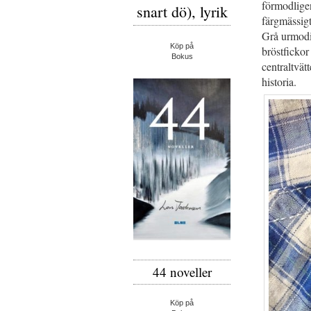
förmodligen
snart dö), lyrik
färgmässigt
Grå urmodi
Köp på
bröstfickor
Bokus
centraltvät
historia.
44 noveller
Köp på