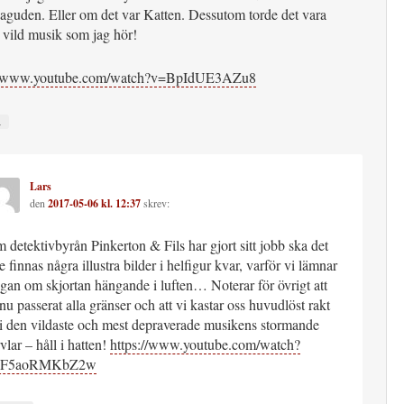
aguden. Eller om det var Katten. Dessutom torde det vara
t vild musik som jag hör!
://www.youtube.com/watch?v=BpIdUE3AZu8
↓
Lars
den
2017-05-06 kl. 12:37
skrev:
 detektivbyrån Pinkerton & Fils har gjort sitt jobb ska det
te finnas några illustra bilder i helfigur kvar, varför vi lämnar
ågan om skjortan hängande i luften… Noterar för övrigt att
 nu passerat alla gränser och att vi kastar oss huvudlöst rakt
 i den vildaste och mest depraverade musikens stormande
rvlar – håll i hatten!
https://www.youtube.com/watch?
=F5aoRMKbZ2w