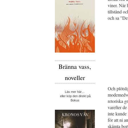
viner. När 
tillstånd o
och sa ”Det
Bränna vass,
noveller
Och plötsli
Läs mer här…
modemedvet
eller köp den direkt på
retoriska 
Bokus
varefter de
inte kunde 
för att ni 
skämta bort