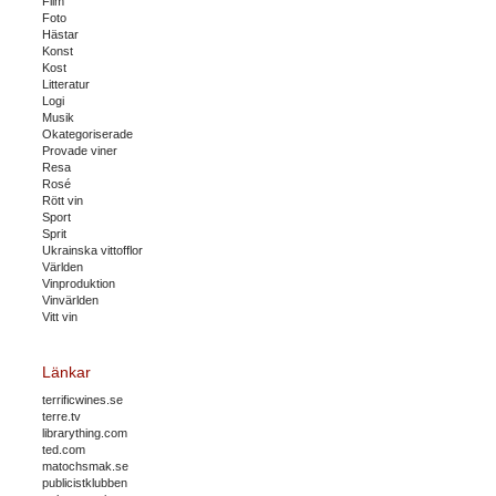
Film
Foto
Hästar
Konst
Kost
Litteratur
Logi
Musik
Okategoriserade
Provade viner
Resa
Rosé
Rött vin
Sport
Sprit
Ukrainska vittofflor
Världen
Vinproduktion
Vinvärlden
Vitt vin
Länkar
terrificwines.se
terre.tv
librarything.com
ted.com
matochsmak.se
publicistklubben