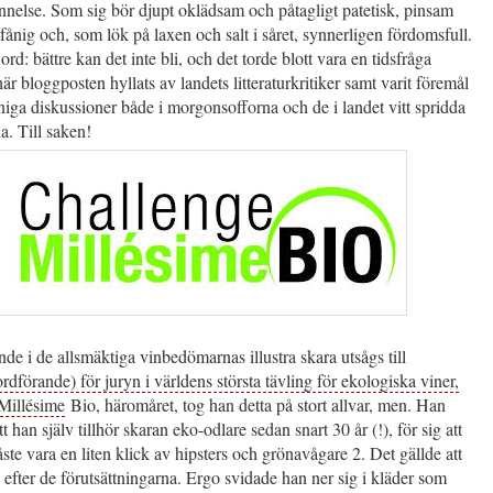
nnelse. Som sig bör djupt oklädsam och påtagligt patetisk, pinsam
fånig och, som lök på laxen och salt i såret, synnerligen fördomsfull.
rd: bättre kan det inte bli, och det torde blott vara en tidsfråga
är bloggposten hyllats av landets litteraturkritiker samt varit föremål
niga diskussioner både i morgonsofforna och de i landet vitt spridda
na. Till saken!
nde i de allsmäktiga vinbedömarnas illustra skara utsågs till
ordförande) för juryn i världens största tävling för ekologiska viner,
Millésime
Bio, häromåret, tog han detta på stort allvar, men. Han
att han själv tillhör skaran eko-odlare sedan snart 30 år (!), för sig att
ste vara en liten klick av hipsters och grönavågare 2. Det gällde att
 efter de förutsättningarna. Ergo svidade han ner sig i kläder som