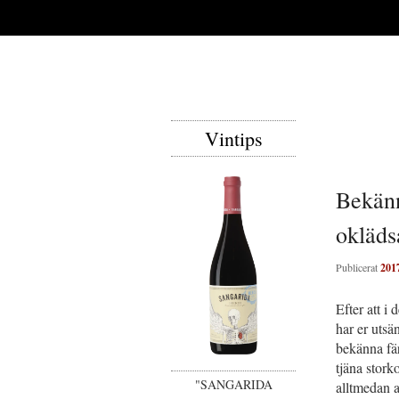
Vintips
Bekänn
okläd
Publicerat
201
Efter att i
har er utsä
bekänna fä
tjäna stork
"SANGARIDA
alltmedan a