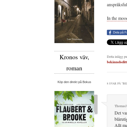
anspråksfull
In the moo
Dela på 
Kronos väv,
Detta inlägg p
bekännelselit
roman
Köp den direkt på Bokus
8 SVAR PÅ ”
BE
ThomasJ
Det var
blåruti
Allt m