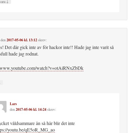
↓
vara
den
2017-05-06 kl. 13:12
skrev:
s! Det där gick inte av för hackor inte!! Hade jag inte varit så
full hade jag rodnat.
://www.youtube.com/watch?v=otAiRNxZbDk
↓
Lars
den
2017-05-06 kl. 14:24
skrev:
cket våldsammare än så här blir det inte
tps://youtu.be/qE5oR_MG_ao