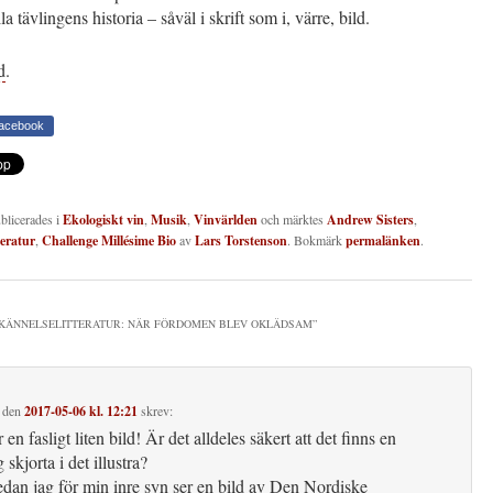
a tävlingens historia – såväl i skrift som i, värre, bild.
d
.
Facebook
ublicerades i
Ekologiskt vin
,
Musik
,
Vinvärlden
och märktes
Andrew Sisters
,
teratur
,
Challenge Millésime Bio
av
Lars Torstenson
. Bokmärk
permalänken
.
KÄNNELSELITTERATUR: NÄR FÖRDOMEN BLEV OKLÄDSAM
”
den
2017-05-06 kl. 12:21
skrev:
 en fasligt liten bild! Är det alldeles säkert att det finns en
g skjorta i det illustra?
edan jag för min inre syn ser en bild av Den Nordiske