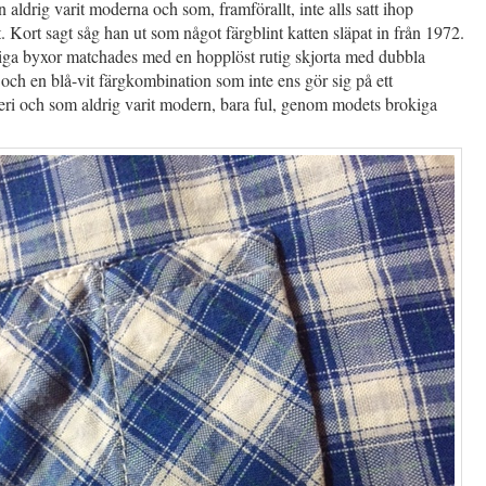
 aldrig varit moderna och som, framförallt, inte alls satt ihop
. Kort sagt såg han ut som något färgblint katten släpat in från 1972.
ga byxor matchades med en hopplöst rutig skjorta med dubbla
 och en blå-vit färgkombination som inte ens gör sig på ett
teri och som aldrig varit modern, bara ful, genom modets brokiga