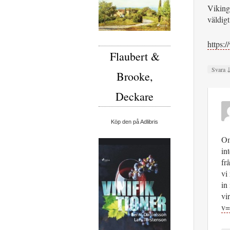
Viking
väldig
https
Flaubert &
Svara
Brooke,
Deckare
Köp den på Adlibris
Om
in
fr
vi
in
vi
v