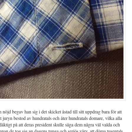
 nöjd begav han sig i det skicket åstad till sitt uppdrag bara för att
t juryn bestod av hundratals och åter hundratals domare, vilka alla
äktigt på att deras president skulle säga dem några väl valda och
nnan de tog sig an dagens tunga och seriös värv, att döma tusentals