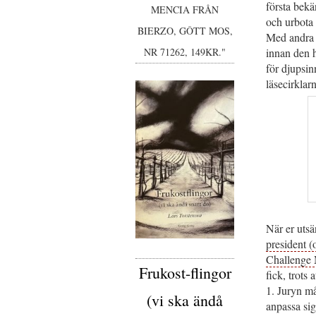
första bekä
MENCIA FRÅN
och urbota 
BIERZO, GÔTT MOS,
Med andra o
innan den h
NR 71262, 149KR."
för djupsin
läsecirklar
När er utsä
president (
Challenge 
Frukost-flingor
fick, trots 
1. Juryn må
(vi ska ändå
anpassa sig