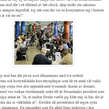
han stod där i ett tillstånd av lätt chock, djup insikt om sakernas
ch aningen ångerfull, tog rätt som det var en kostymnisse tag i honom
 är vår tur nu!”.
gt stod han där på en scen tillsammans med två oerhört
na och kostymklädda kravattynglingar som lät ett antal väl valda
grepp svepa över den uppmärksamt lyssnande skaran av domare,
 med viss tvekan överlämnade ordet till de församlades president som
säga annat än ”Ja, ni undrar förstås varför jag klätt mig så här, det är
andra ska se välklädda ut”, försökte då presidenten till ingen nytta
 situationen. En pinsamhet som för alltid finns inskriven i den