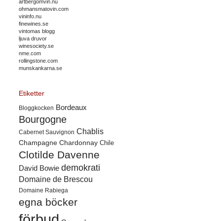
artbergomvin.nu
ohmansmatovin.com
vininfo.nu
finewines.se
vintomas blogg
ljuva druvor
winesociety.se
nme.com
rollingstone.com
munskankarna.se
Etiketter
Bordeaux
Bloggkocken
Bourgogne
Chablis
Cabernet Sauvignon
Champagne
Chardonnay
Chile
Clotilde Davenne
demokrati
David Bowie
Domaine de Brescou
Domaine Rabiega
egna böcker
förbud