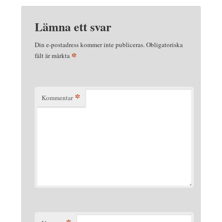
Lämna ett svar
Din e-postadress kommer inte publiceras.
Obligatoriska
*
fält är märkta
*
Kommentar