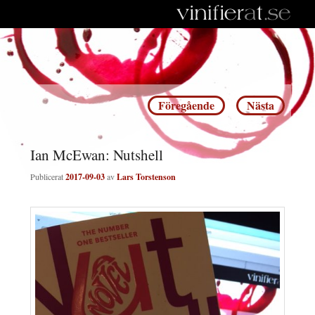
Inläggsnavigering
Föregående
Nästa
Ian McEwan: Nutshell
Publicerat
2017-09-03
av
Lars Torstenson