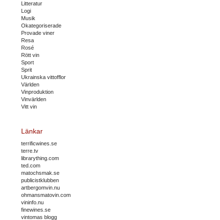
Litteratur
Logi
Musik
Okategoriserade
Provade viner
Resa
Rosé
Rött vin
Sport
Sprit
Ukrainska vittofflor
Världen
Vinproduktion
Vinvärlden
Vitt vin
Länkar
terrificwines.se
terre.tv
librarything.com
ted.com
matochsmak.se
publicistklubben
artbergomvin.nu
ohmansmatovin.com
vininfo.nu
finewines.se
vintomas blogg