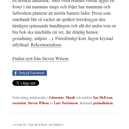
ett nötskal fantastisk! Med vissa Hamlet-vibbar ligger ett
foster i sin mammas mage och följer hur mamman och
farbrodern planerar att mörda barnets fader. Prosa som
emellanåt blir så vacker att språket överskuggar den
tämligen spännande handlingen och allt det andra som en
bra bok ska innehålla (ni vet, lite dråplig humor,
gestaltning, miljöer…). Föredömligt kort. Ingen krystad
utfyllnad.
Rekommenderas
.
Finfint nytt från Steven Wilson
.
Dela på Facebook
Detta inlägg publicerades i
Litteratur
,
Musik
och märktes
Ian McEwan
,
recension
,
Steven Wilson
av
Lars Torstenson
. Bokmärk
permalänken
.
4 SVAR PÅ ”
IAN MCEWAN: NUTSHELL
”