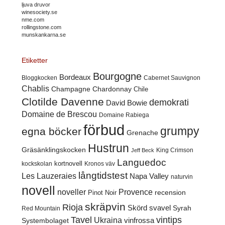
ljuva druvor
winesociety.se
nme.com
rollingstone.com
munskankarna.se
Etiketter
Bourgogne
Bordeaux
Cabernet Sauvignon
Bloggkocken
Chablis
Champagne
Chardonnay
Chile
Clotilde Davenne
demokrati
David Bowie
Domaine de Brescou
Domaine Rabiega
förbud
grumpy
egna böcker
Grenache
Hustrun
Gräsänklingskocken
King Crimson
Jeff Beck
Languedoc
kortnovell
kockskolan
Kronos väv
långtidstest
Les Lauzeraies
Napa Valley
naturvin
novell
noveller
Provence
recension
Pinot Noir
skräpvin
Rioja
Skörd
svavel
Syrah
Red Mountain
Tavel
vintips
Ukraina
Systembolaget
vinfrossa