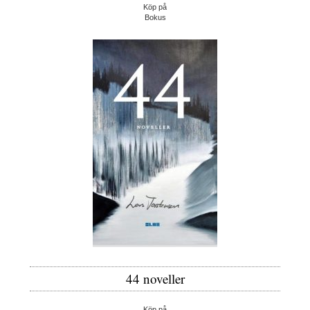
Köp på
Bokus
44 noveller
Köp på