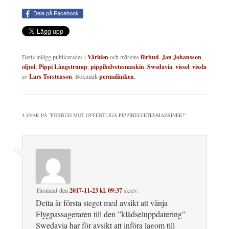
Dela på Facebook
Detta inlägg publicerades i
Världen
och märktes
förbud
,
Jan Johansson
,
oljud
,
Pippi Långstrump
,
pippihelvetesmaskin
,
Swedavia
,
vissel
,
vissla
av
Lars Torstenson
. Bokmärk
permalänken
.
4 SVAR PÅ ”
FÖRBUD MOT OFFENTLIGA PIPPIHELVETESMASKINER!
”
ThomasJ
den
2017-11-23 kl. 09:37
skrev:
Detta är första steget med avsikt att vänja
Flygpassageraren till den ”klädseluppdatering”
Swedavia har för avsikt att införa lagom till