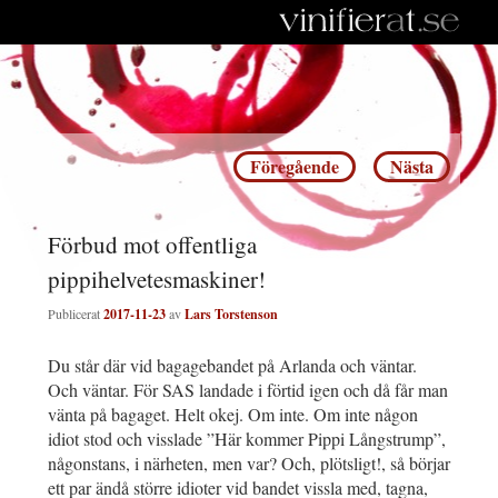
Inläggsnavigering
Föregående
Nästa
Förbud mot offentliga
pippihelvetesmaskiner!
Publicerat
2017-11-23
av
Lars Torstenson
Du står där vid bagagebandet på Arlanda och väntar.
Och väntar. För SAS landade i förtid igen och då får man
vänta på bagaget. Helt okej. Om inte. Om inte någon
idiot stod och visslade ”Här kommer Pippi Långstrump”,
någonstans, i närheten, men var? Och, plötsligt!, så börjar
ett par ändå större idioter vid bandet vissla med, tagna,