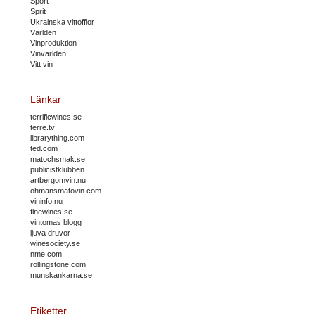
Sport
Sprit
Ukrainska vittofflor
Världen
Vinproduktion
Vinvärlden
Vitt vin
Länkar
terrificwines.se
terre.tv
librarything.com
ted.com
matochsmak.se
publicistklubben
artbergomvin.nu
ohmansmatovin.com
vininfo.nu
finewines.se
vintomas blogg
ljuva druvor
winesociety.se
nme.com
rollingstone.com
munskankarna.se
Etiketter