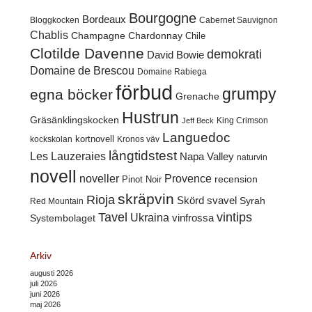
Bourgogne
Bordeaux
Cabernet Sauvignon
Bloggkocken
Chablis
Champagne
Chardonnay
Chile
Clotilde Davenne
demokrati
David Bowie
Domaine de Brescou
Domaine Rabiega
förbud
grumpy
egna böcker
Grenache
Hustrun
Gräsänklingskocken
King Crimson
Jeff Beck
Languedoc
kortnovell
kockskolan
Kronos väv
långtidstest
Les Lauzeraies
Napa Valley
naturvin
novell
noveller
Provence
recension
Pinot Noir
skräpvin
Rioja
Skörd
svavel
Syrah
Red Mountain
Tavel
vintips
Ukraina
Systembolaget
vinfrossa
Arkiv
augusti 2026
juli 2026
juni 2026
maj 2026