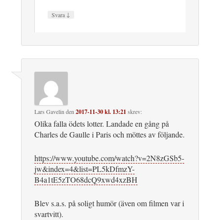
↓
Svara
Lars Gavelin
den
2017-11-30 kl. 13:21
skrev:
Olika falla ödets lotter. Landade en gång på
Charles de Gaulle i Paris och möttes av följande.
https://www.youtube.com/watch?v=2N8zGSb5-
jw&index=4&list=PL5kDfmzY-
B4a1tE5zTO68dcQ9xwd4xzBH
Blev s.a.s. på soligt humör (även om filmen var i
svartvitt).