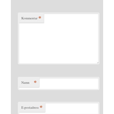
*
Kommentar
*
Namn
*
E-postadress