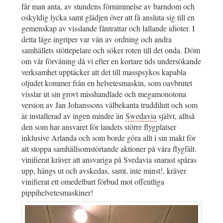
får man anta, av stundens förnimmelse av barndom och
oskyldig lycka samt glädjen över att få ansluta sig till en
gemenskap av visslande fåntrattar och lallande idioter. I
detta läge ingriper var vän av ordning och andra
samhällets stöttepelare och söker roten till det onda. Döm
om vår förvåning då vi efter en kortare tids undersökande
verksamhet upptäcker att det till masspsykos kapabla
oljudet kommer från en helvetesmaskin, som oavbrutet
visslar ut sin grovt misshandlade och megamonotona
version av Jan Johanssons välbekanta truddilutt och som
är installerad av ingen mindre än
Swedavia
självt, alltså
den som har ansvaret för landets större flygplatser
inklusive Arlanda och som borde göra allt i sin makt för
att stoppa samhällsomstörtande aktioner på våra flygfält.
vinifierat kräver att ansvariga på Svedavia snarast spåras
upp, hängs ut och avskedas, samt, inte minst!, kräver
vinifierat ett omedelbart förbud mot offentliga
pippihelvetesmaskiner!