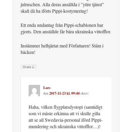
julruschen. Alla deras ansällda i ”yttre tjänst”
skall då ha iförts Pippi-kostymering!
Ett enda undantag från Pippi-schablonen har
gjorts. Den anställde får bära ukrainska vittofflor.
Instämmer helhjärtat med Författaren! Stäm i
bäcken!
↓
Svara
Lars
den
2017-11-23 kl. 09:44
skrev:
Haha, vilken flygplatsdystopi (samtidigt
som vi måste erkänna att vi skulle gilla
att se all Swedavia-personal iförd Pippi-
mundering och ukrainska vittofflor…)!