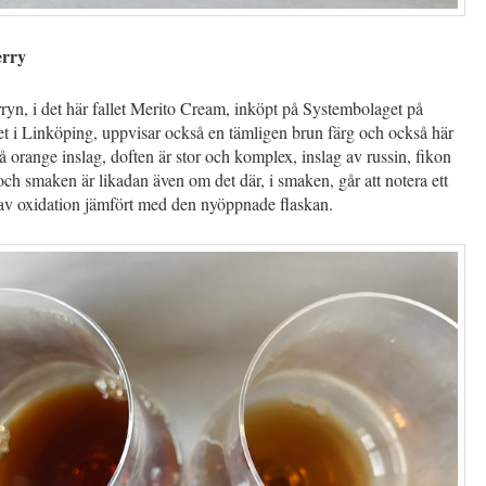
erry
yn, i det här fallet Merito Cream, inköpt på Systembolaget på
t i Linköping, uppvisar också en tämligen brun färg och också här
må orange inslag, doften är stor och komplex, inslag av russin, fikon
och smaken är likadan även om det där, i smaken, går att notera ett
g av oxidation jämfört med den nyöppnade flaskan.