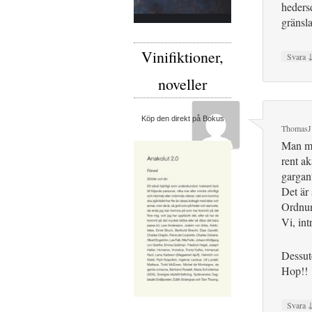
hedersd
gränsl
Vinifiktioner,
Svara
noveller
Köp den direkt på Bokus
ThomasJ
Man må
rent ak
gargant
Det är
Ordnun
Vi, int
Dessut
Hop!!
Svara