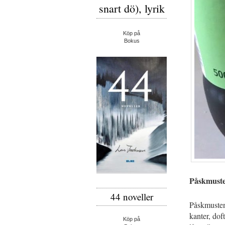
snart dö), lyrik
Köp på
Bokus
Påskmust
44 noveller
Påskmusten
kanter, dof
Köp på