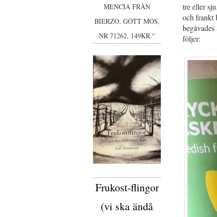
tre eller s
MENCIA FRÅN
och frankt 
BIERZO, GÔTT MOS,
begåvades s
NR 71262, 149KR."
följer:
Frukost-flingor
(vi ska ändå