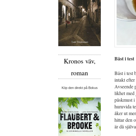
Bäst i test
Kronos väv,
roman
Bäst i test
intakt efte
Avseende på
Köp den direkt på Bokus
likhet med 
påskmust i
huruvida te
åker ut men
hittar den 
är då själva