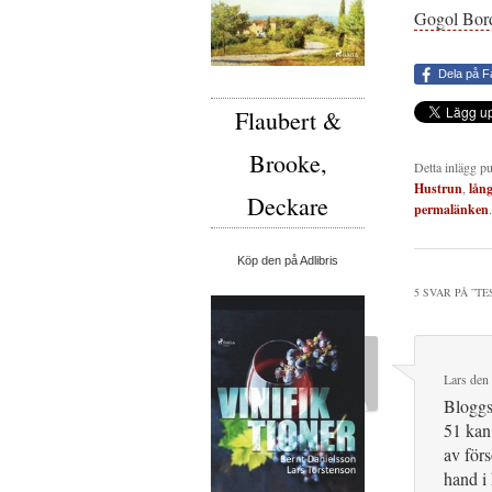
Gogol Bord
Dela på 
Flaubert &
Brooke,
Detta inlägg p
Hustrun
,
lång
Deckare
permalänken
.
Köp den på Adlibris
5 SVAR PÅ ”
TE
Lars
den
Bloggst
51 kan 
av för
hand i