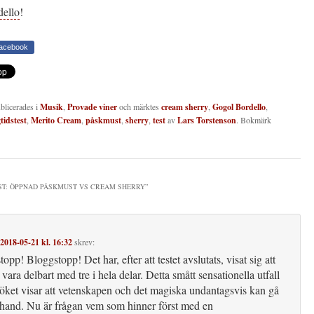
ello
!
Facebook
ublicerades i
Musik
,
Provade viner
och märktes
cream sherry
,
Gogol Bordello
,
tidstest
,
Merito Cream
,
påskmust
,
sherry
,
test
av
Lars Torstenson
. Bokmärk
ST: ÖPPNAD PÅSKMUST VS CREAM SHERRY
”
2018-05-21 kl. 16:32
skrev:
opp! Bloggstopp! Det har, efter att testet avslutats, visat sig att
vara delbart med tre i hela delar. Detta smått sensationella utfall
söket visar att vetenskapen och det magiska undantagsvis kan gå
 hand. Nu är frågan vem som hinner först med en