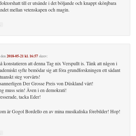
oktorshatt till er utsände i det böljande och knappt skönjbara
andet mellan vetenskapen och magin.
↓
den
2018-05-21 kl. 16:57
skrev:
 konstatieren att denna Tag nix Verspullt is. Tänk att någon i
ademiskt syfte bemödar sig att föra grundforskningen ett sådant
uanskt steg vorvärts!
 sannerligen Der Grosse Preis von Düskland värt!
g muss sein! Även i en demokrati!
resserade, tacka Eder!
om är Gogol Bordello en av mina musikaliska förebilder! Hop!
↓