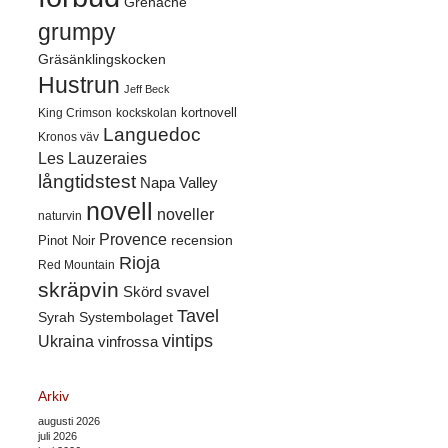
Grenache
grumpy
Gräsänklingskocken
Hustrun
Jeff Beck
kortnovell
King Crimson
kockskolan
Languedoc
Kronos väv
Les Lauzeraies
långtidstest
Napa Valley
novell
noveller
naturvin
Provence
recension
Pinot Noir
Rioja
Red Mountain
skräpvin
Skörd
svavel
Tavel
Syrah
Systembolaget
vintips
Ukraina
vinfrossa
Arkiv
augusti 2026
juli 2026