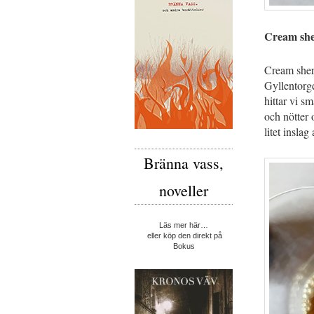
Cream sh
Cream sherr
Gyllentorge
hittar vi s
och nötter 
litet insla
Bränna vass,
noveller
Läs mer här…
eller köp den direkt på
Bokus