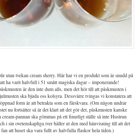
 blir utan tvekan cream sherry. Här har vi en produkt som är snudd på
r att ha varit halvfull i 51 smått magiska dagar – imponerande!
skmusten är den inte dum alls, men det hör till att påskmusten i
julmusten ska bjuda oss kolsyra. Dessvärre tvingas vi konstatera att
 öppnad form är att betrakta som en färskvara. (Om någon undrar
stet nu fortsätter så är det klart att det gör det, påskmusten kanske
 cream-pannan ska gömmas på ett finurligt ställe så inte Hustrun
och i sin ovetenskapliga iver häller ut den med hänvisning till att det
 fan att huset ska vara fullt av halvfulla flaskor hela tiden.)