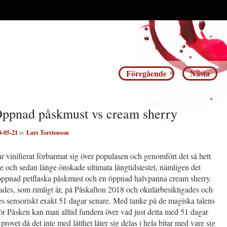
Inläggsnavigering
Föregående
Nästa
Öppnad påskmust vs cream sherry
8-05-21
av
Lars Torstenson
r vinifierat förbarmat sig över populasen och genomfört det så hett
de och sedan länge önskade ultimata långtidstestet, nämligen det
öppnad petflaska påskmust och en öppnad halvpanna cream sherry.
des, som rimligt är, på Påskafton 2018 och okulärbesiktigades och
s sensoriskt exakt 51 dagar senare. Med tanke på de magiska talens
ör Påsken kan man alltid fundera över vad just detta med 51 dagar
provet då det inte med lätthet låter sig delas i hela bitar med vare sig