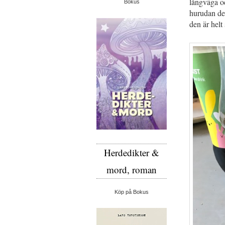
långväga oc
Bokus
hurudan de
den är helt s
Herdedikter &
mord, roman
Köp på Bokus