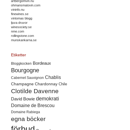
artbergomvin.nu
ohmansmatovin.com
vininfo.nu
finewines.se
vintomas blogg
ljuva druvor
winesociety.se
nme.com
rollingstone.com
munskankarna.se
Etiketter
Bordeaux
Bloggkocken
Bourgogne
Chablis
Cabernet Sauvignon
Champagne
Chardonnay
Chile
Clotilde Davenne
demokrati
David Bowie
Domaine de Brescou
Domaine Rabiega
egna böcker
förbud