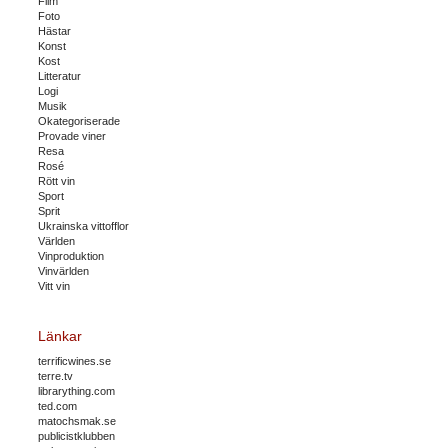
Film
Foto
Hästar
Konst
Kost
Litteratur
Logi
Musik
Okategoriserade
Provade viner
Resa
Rosé
Rött vin
Sport
Sprit
Ukrainska vittofflor
Världen
Vinproduktion
Vinvärlden
Vitt vin
Länkar
terrificwines.se
terre.tv
librarything.com
ted.com
matochsmak.se
publicistklubben