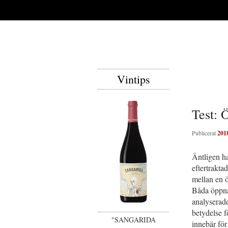
Vintips
Test: 
Publicerat
201
Äntligen ha
eftertrakta
mellan en 
Båda öppna
analyserade
betydelse f
"SANGARIDA
innebär för 