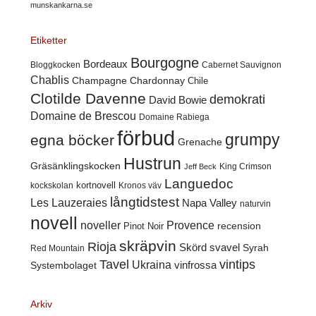
munskankarna.se
Etiketter
Bourgogne
Bordeaux
Cabernet Sauvignon
Bloggkocken
Chablis
Champagne
Chardonnay
Chile
Clotilde Davenne
demokrati
David Bowie
Domaine de Brescou
Domaine Rabiega
förbud
grumpy
egna böcker
Grenache
Hustrun
Gräsänklingskocken
King Crimson
Jeff Beck
Languedoc
kortnovell
kockskolan
Kronos väv
långtidstest
Les Lauzeraies
Napa Valley
naturvin
novell
noveller
Provence
recension
Pinot Noir
skräpvin
Rioja
Skörd
svavel
Syrah
Red Mountain
Tavel
vintips
Ukraina
Systembolaget
vinfrossa
Arkiv