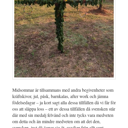
Midsommar är tillsammans med andra begivenheter som
kräftskivor, jul, påsk, barnkalas, after work och jämna
födelsedagar – ja kort sagt alla dessa tillfällen då vi får för
oss att släppa loss – ett av dessa tillfällen då svensken står
där med sin medalj felvänd och inte tycks vara medveten
om detta och än mindre medveten om att det den,
svensken, just då ägnar sig åt, avviker från allt sunt