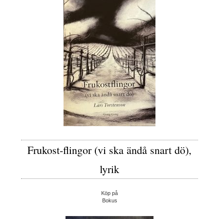
Frukost-flingor (vi ska ändå snart dö),
lyrik
Köp på
Bokus