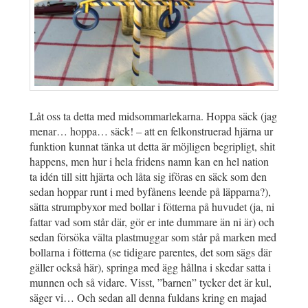
Låt oss ta detta med midsommarlekarna. Hoppa säck (jag
menar… hoppa… säck! – att en felkonstruerad hjärna ur
funktion kunnat tänka ut detta är möjligen begripligt, shit
happens, men hur i hela fridens namn kan en hel nation
ta idén till sitt hjärta och låta sig iföras en säck som den
sedan hoppar runt i med byfånens leende på läpparna?),
sätta strumpbyxor med bollar i fötterna på huvudet (ja, ni
fattar vad som står där, gör er inte dummare än ni är) och
sedan försöka välta plastmuggar som står på marken med
bollarna i fötterna (se tidigare parentes, det som sägs där
gäller också här), springa med ägg hållna i skedar satta i
munnen och så vidare. Visst, ”barnen” tycker det är kul,
säger vi… Och sedan all denna fuldans kring en majad