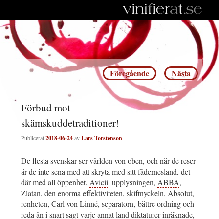
Inläggsnavigering
Föregående
Nästa
Förbud mot
skämskuddetraditioner!
Publicerat
2018-06-24
av
Lars Torstenson
De flesta svenskar ser världen von oben, och när de reser
är de inte sena med att skryta med sitt fädernesland, det
där med all öppenhet,
Avicii
, upplysningen,
ABBA
,
Zlatan, den enorma effektiviteten, skiftnyckeln, Absolut,
renheten, Carl von Linné, separatorn, bättre ordning och
reda än i snart sagt varje annat land diktaturer inräknade,