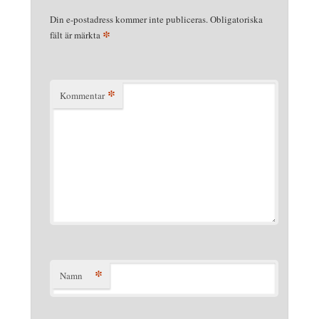
Din e-postadress kommer inte publiceras.
Obligatoriska
*
fält är märkta
*
Kommentar
*
Namn