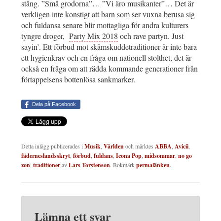
stång. ”Små grodorna”… ”Vi äro musikanter”… Det är
verkligen inte konstigt att barn som ser vuxna berusa sig
och fuldansa senare blir mottagliga för andra kulturers
tyngre droger,
Party Mix 2018
och rave partyn. Just
sayin’. Ett förbud mot skämskuddetraditioner är inte bara
ett hygienkrav och en fråga om nationell stolthet, det är
också en fråga om att rädda kommande generationer från
förtappelsens bottenlösa sankmarker.
Dela på Facebook
Detta inlägg publicerades i
Musik
,
Världen
och märktes
ABBA
,
Avicii
,
fäderneslandsskryt
,
förbud
,
fuldans
,
Icona Pop
,
midsommar
,
no go
zon
,
traditioner
av
Lars Torstenson
. Bokmärk
permalänken
.
Lämna ett svar