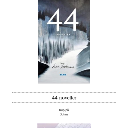
44 noveller
Köp på
Bokus