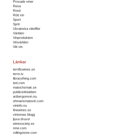
Provade viner
Resa
Rosé
Rött vin
Sport
Sprit
Ukrainska vittofflor
Världen
Vinproduktion
Vinvärlden
Vitt vin
Länkar
terrificwines.se
terre.tv
librarything.com
ted.com
matochsmak.se
publicistklubben
artbergomvin.nu
ohmansmatovin.com
vininfo.nu
finewines.se
vintomas blogg
ljuva druvor
winesociety.se
nme.com
rollingstone.com