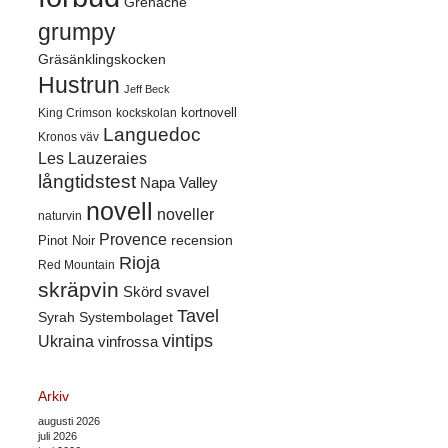
Grenache
grumpy
Gräsänklingskocken
Hustrun
Jeff Beck
kortnovell
King Crimson
kockskolan
Languedoc
Kronos väv
Les Lauzeraies
långtidstest
Napa Valley
novell
noveller
naturvin
Provence
recension
Pinot Noir
Rioja
Red Mountain
skräpvin
Skörd
svavel
Tavel
Syrah
Systembolaget
vintips
Ukraina
vinfrossa
Arkiv
augusti 2026
juli 2026