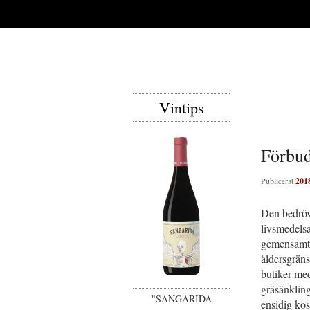
Vintips
Förbud
Publicerat
201
Den bedröv
livsmedelsa
gemensamt 
åldersgräns
butiker med
gräsänkling
"SANGARIDA
ensidig kos