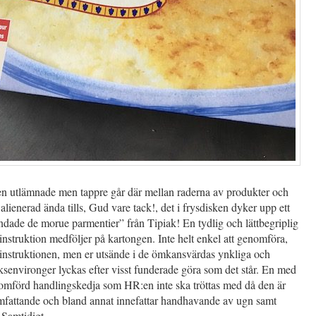
n utlämnade men tappre går där mellan raderna av produkter och
r alienerad ända tills, Gud vare tack!, det i frysdisken dyker upp ett
dade de morue parmentier” från Tipiak! En tydlig och lättbegriplig
sinstruktion medföljer på kartongen. Inte helt enkel att genomföra,
sinstruktionen, men er utsände i de ömkansvärdas ynkliga och
senvironger lyckas efter visst funderade göra som det står. En med
omförd handlingskedja som HR:en inte ska tröttas med då den är
mfattande och bland annat innefattar handhavande av ugn samt
 Samtidigt.