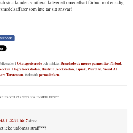
ch sina kunder. vinifierat kräver ett omedelbart förbud mot ensidig
vsmedelsaffärer som inte tar sitt ansvar!
Facebook
ublicerades i
Okategoriserade
och märktes
Brandade de morue parmentier
,
förbud
,
kocken
,
Högre kockskolan
,
Hustrun
,
kockskolan
,
Tipiak
,
Weird Al
,
Weird Al
ars Torstenson
. Bokmärk
permalänken
.
RBUD OCH VARNING FÖR ENSIDIG KOST!
”
018-11-22 kl. 16:17
skrev:
et icke utdömas straff???