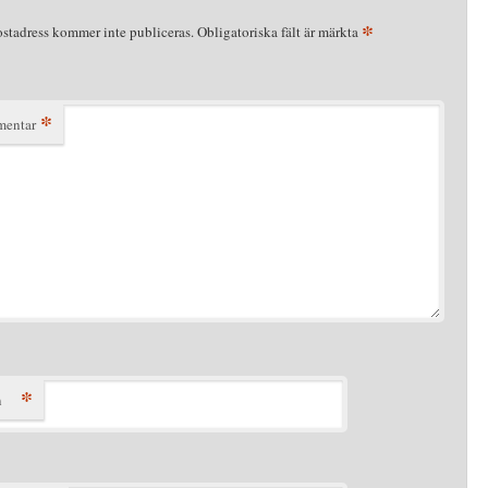
*
ostadress kommer inte publiceras.
Obligatoriska fält är märkta
*
entar
*
n