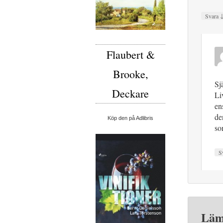
Svara
Flaubert &
Brooke,
Sj
Deckare
Li
en
de
Köp den på Adlibris
so
S
Läm