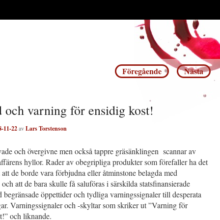
Inläggsnavigering
Föregående
Nästa
 och varning för ensidig kost!
8-11-22
av
Lars Torstenson
ade och övergivne men också tappre gräsänklingen scannar av
ffärens hyllor. Rader av obegripliga produkter som förefaller ha det
att de borde vara förbjudna eller åtminstone belagda med
 och att de bara skulle få saluföras i särskilda statsfinansierade
 begränsade öppettider och tydliga varningssignaler till desperata
ar. Varningssignaler och -skyltar som skriker ut ”Varning för
t!” och liknande.