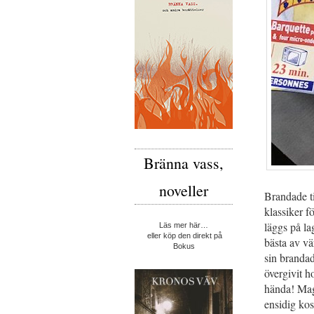
Bränna vass,
noveller
Brandade ti
klassiker f
läggs på la
Läs mer här…
eller köp den direkt på
bästa av vä
Bokus
sin branda
övergivit h
hända! Mage
ensidig kos