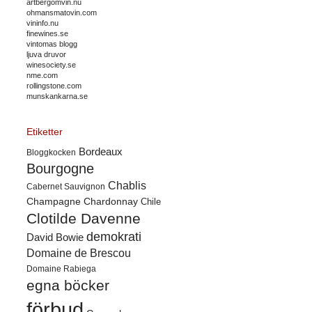
artbergomvin.nu
ohmansmatovin.com
vininfo.nu
finewines.se
vintomas blogg
ljuva druvor
winesociety.se
nme.com
rollingstone.com
munskankarna.se
Etiketter
Bordeaux
Bloggkocken
Bourgogne
Chablis
Cabernet Sauvignon
Champagne
Chardonnay
Chile
Clotilde Davenne
demokrati
David Bowie
Domaine de Brescou
Domaine Rabiega
egna böcker
förbud