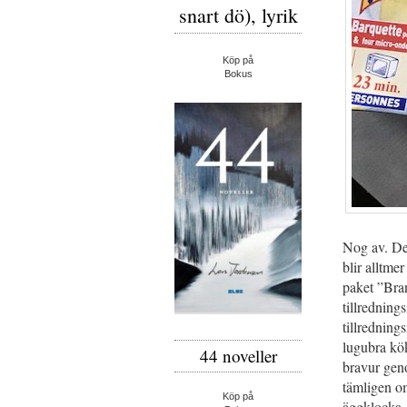
snart dö), lyrik
Köp på
Bokus
Nog av. De
blir alltme
paket ”Bran
tillredning
tillredning
lugubra kök
44 noveller
bravur gen
tämligen o
Köp på
äggklocka.