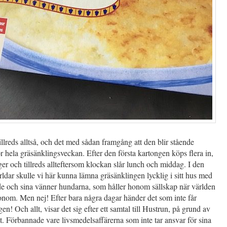
llreds alltså, och det med sådan framgång att den blir stående
ör hela gräsänklingsveckan. Efter den första kartongen köps flera in,
ger och tillreds allteftersom klockan slår lunch och middag. I den
rldar skulle vi här kunna lämna gräsänklingen lycklig i sitt hus med
de och sina vänner hundarna, som håller honom sällskap när världen
onom. Men nej! Efter bara några dagar händer det som inte får
n! Och allt, visar det sig efter ett samtal till Hustrun, på grund av
t. Förbannade vare livsmedelsaffärerna som inte tar ansvar för sina