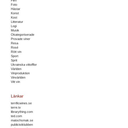
Film
Foto
Hästar
Konst
Kost
Litteratur
Logi
Musik
Okategoriserade
Provade viner
Resa
Rosé
Rött vin
Sport
Sprit
Ukrainska vittofflor
Världen
Vinproduktion
Vinvärlden
Vitt vin
Länkar
terrificwines.se
terre.tv
librarything.com
ted.com
matochsmak.se
publicistklubben