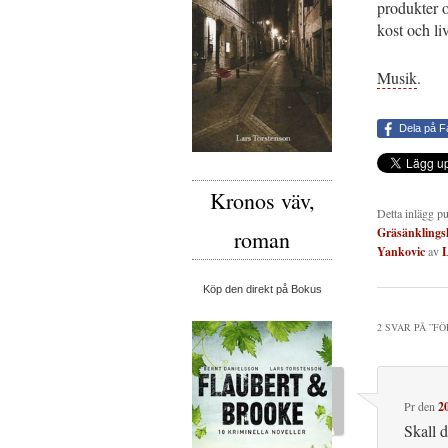
produkter o
kost och li
Musik
.
Dela på 
Kronos väv,
Detta inlägg p
Gräsänklings
roman
Yankovic
av
L
Köp den direkt på Bokus
2 SVAR PÅ ”
FÖ
Pr
den
2
Skall d