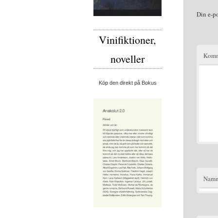
Din e-p
Vinifiktioner,
Komm
noveller
Köp den direkt på Bokus
Nam