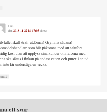
↓
Lars
den
2018-11-22 kl. 17:05
skrev:
älvfallet skall straff utdömas! Grymma sådana!
vsmedelshandlare som blir påkomna med att saluföra
sidig kost utan att upplysa sina kunder om farorna med
nna ska sättas i finkan på endast vatten och purex i en tid
m inte får understiga en vecka.
↓
vara
na ett svar