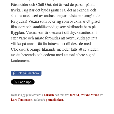
Päroncider och Chill Out, det är vad de passar på att
trycka i sig när det bjuds gratis! Ja, det är skandal och
slikt resursslöseri av andras pengar måste per omgående
förbjudas! Vuxna som beter sig som ovuxna är ett gissel
lika stort och samhällsonödigt som skrikande barn på
flygplan. Vuxna som är ovuxna i sitt dryckesmönster är
etter värre och måste förbjudas att överhuvudtaget inta
vätska på annat sätt än intravenöst till dess de med
Clockwork orange-liknande metoder fåtts att se vidden
av sitt beteende och cederat med att tonårsbete sig på
konferenser.
Dela på Facebook
Detta inlägg publicerades i
Världen
och märktes
förbud
,
ovuxna vuxna
av
Lars Torstenson
. Bokmärk
permalänken
.