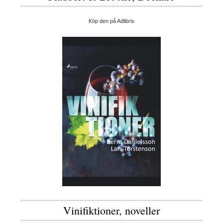
Köp den på Adlibris
Vinifiktioner, noveller