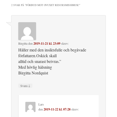
2 SVAR PÅ ”
FÖRBUD MOT OVUXET RESURSMISSBRUK!
”
Birgitta
den
2019-11-21 kl. 23:09
skrev:
Håller med den insiktsfulle och begåvade
författaren.Oskick skall
alltid och snarast beivras.”
Med hövlig hälsning
Birgitta Nordquist
↓
Svara
Lars
den
2019-11-22 kl. 07:28
skrev: