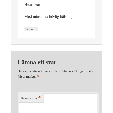
Hear hear!
Med minst lika hövlig hälsning
↓
Svara
Lämna ett svar
Din e-postadress kommer inte publiceras.
Obligatoriska
*
fält är märkta
*
Kommentar