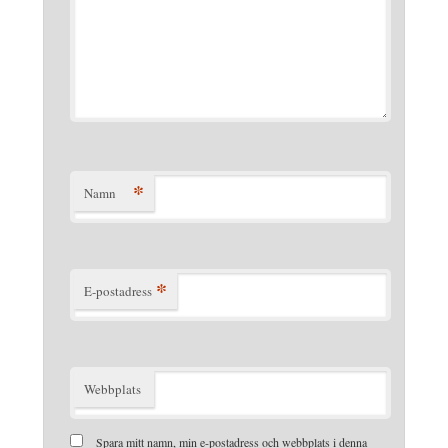
*
Namn
*
E-postadress
Webbplats
Spara mitt namn, min e-postadress och webbplats i denna