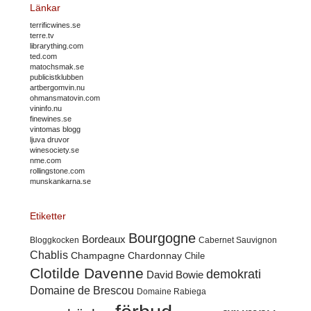
Länkar
terrificwines.se
terre.tv
librarything.com
ted.com
matochsmak.se
publicistklubben
artbergomvin.nu
ohmansmatovin.com
vininfo.nu
finewines.se
vintomas blogg
ljuva druvor
winesociety.se
nme.com
rollingstone.com
munskankarna.se
Etiketter
Bourgogne
Bordeaux
Cabernet Sauvignon
Bloggkocken
Chablis
Champagne
Chardonnay
Chile
Clotilde Davenne
demokrati
David Bowie
Domaine de Brescou
Domaine Rabiega