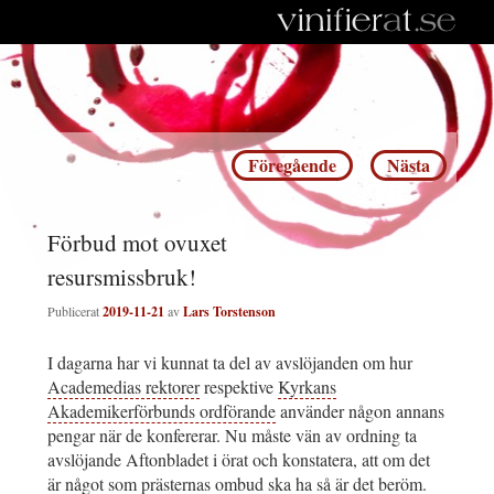
Inläggsnavigering
Föregående
Nästa
Förbud mot ovuxet
resursmissbruk!
Publicerat
2019-11-21
av
Lars Torstenson
I dagarna har vi kunnat ta del av avslöjanden om hur
Academedias rektorer
respektive
Kyrkans
Akademikerförbunds ordförande
använder någon annans
pengar när de konfererar. Nu måste vän av ordning ta
avslöjande Aftonbladet i örat och konstatera, att om det
är något som prästernas ombud ska ha så är det beröm.