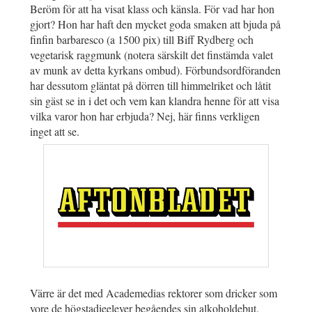
Beröm för att ha visat klass och känsla. För vad har hon
gjort? Hon har haft den mycket goda smaken att bjuda på
finfin barbaresco (a 1500 pix) till Biff Rydberg och
vegetarisk raggmunk (notera särskilt det finstämda valet
av munk av detta kyrkans ombud). Förbundsordföranden
har dessutom gläntat på dörren till himmelriket och låtit
sin gäst se in i det och vem kan klandra henne för att visa
vilka varor hon har erbjuda? Nej, här finns verkligen
inget att se.
Värre är det med Academedias rektorer som dricker som
vore de högstadieelever begåendes sin alkoholdebut.