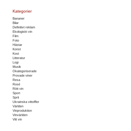
Kategorier
Bananer
Bilar
Definitivt reklam
Ekologiskt vin
Film
Foto
Hästar
Konst
Kost
Litteratur
Logi
Musik
Okategoriserade
Provade viner
Resa
Rosé
Rött vin
Sport
Sprit
Ukrainska vittofflor
Världen
Vinproduktion
Vinvärlden
Vitt vin