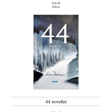
Köp på
Bokus
44 noveller