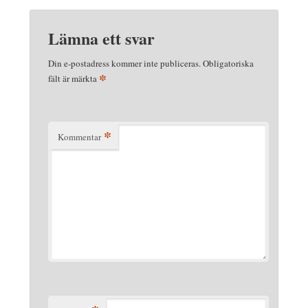
Lämna ett svar
Din e-postadress kommer inte publiceras.
Obligatoriska
*
fält är märkta
*
Kommentar