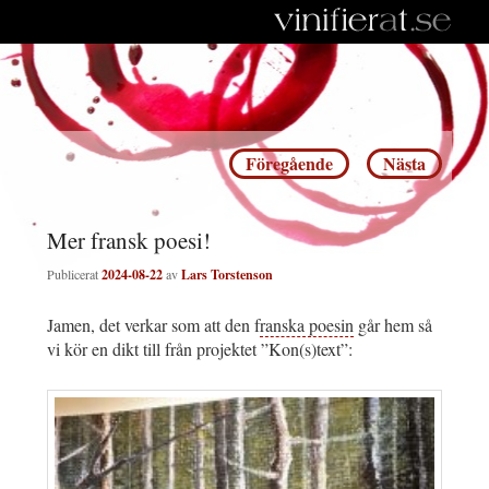
Inläggsnavigering
Föregående
Nästa
Mer fransk poesi!
Publicerat
2024-08-22
av
Lars Torstenson
Jamen, det verkar som att den f
ranska poesin
går hem så
vi kör en dikt till från projektet ”Kon(s)text”: