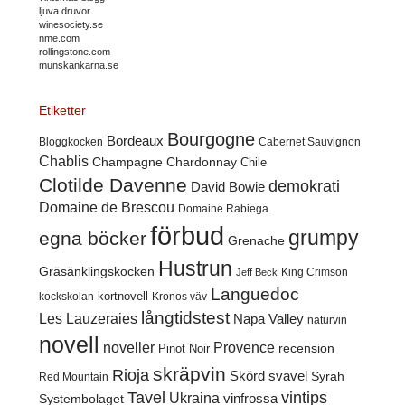
ljuva druvor
winesociety.se
nme.com
rollingstone.com
munskankarna.se
Etiketter
Bourgogne
Bordeaux
Cabernet Sauvignon
Bloggkocken
Chablis
Champagne
Chardonnay
Chile
Clotilde Davenne
demokrati
David Bowie
Domaine de Brescou
Domaine Rabiega
förbud
grumpy
egna böcker
Grenache
Hustrun
Gräsänklingskocken
King Crimson
Jeff Beck
Languedoc
kortnovell
kockskolan
Kronos väv
långtidstest
Les Lauzeraies
Napa Valley
naturvin
novell
noveller
Provence
recension
Pinot Noir
skräpvin
Rioja
Skörd
svavel
Syrah
Red Mountain
Tavel
vintips
Ukraina
Systembolaget
vinfrossa