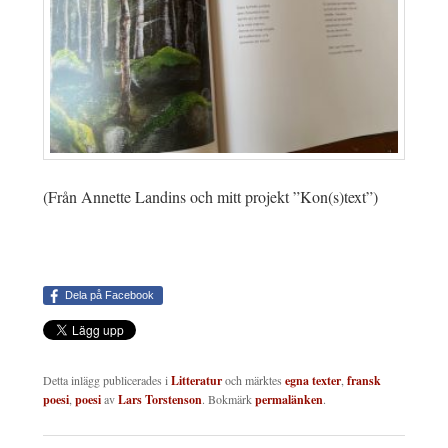
(Från Annette Landins och mitt projekt ”Kon(s)text”)
Dela på Facebook
Detta inlägg publicerades i
Litteratur
och märktes
egna texter
,
fransk
poesi
,
poesi
av
Lars Torstenson
. Bokmärk
permalänken
.