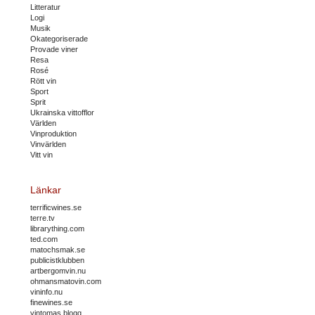
Litteratur
Logi
Musik
Okategoriserade
Provade viner
Resa
Rosé
Rött vin
Sport
Sprit
Ukrainska vittofflor
Världen
Vinproduktion
Vinvärlden
Vitt vin
Länkar
terrificwines.se
terre.tv
librarything.com
ted.com
matochsmak.se
publicistklubben
artbergomvin.nu
ohmansmatovin.com
vininfo.nu
finewines.se
vintomas blogg