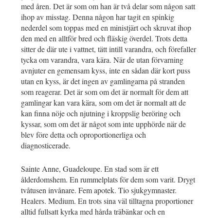
med åren. Det är som om han är två delar som någon satt
ihop av misstag. Denna någon har tagit en spinkig
nederdel som toppas med en ministjärt och skruvat ihop
den med en alltför bred och fläskig överdel. Trots detta
sitter de där ute i vattnet, tätt intill varandra, och förefaller
tycka om varandra, vara kära. När de utan förvarning
avnjuter en gemensam kyss, inte en sådan där kort puss
utan en kyss, är det ingen av gamlingarna på stranden
som reagerar. Det är som om det är normalt för dem att
gamlingar kan vara kära, som om det är normalt att de
kan finna nöje och njutning i kroppslig beröring och
kyssar, som om det är något som inte upphörde när de
blev före detta och oproportionerliga och
diagnosticerade.
Sainte Anne, Guadeloupe. En stad som är ett
ålderdomshem. En rummelplats för dem som varit. Drygt
tvåtusen invånare. Fem apotek. Tio sjukgymnaster.
Healers. Medium. En trots sina väl tilltagna proportioner
alltid fullsatt kyrka med hårda träbänkar och en