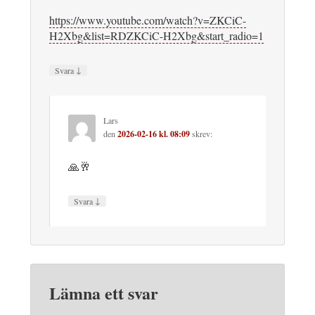
https://www.youtube.com/watch?v=ZKCiC-
H2Xbg&list=RDZKCiC-H2Xbg&start_radio=1
↓
Svara
Lars
den
2026-02-16 kl. 08:09
skrev:
🙏🥂
↓
Svara
Lämna ett svar