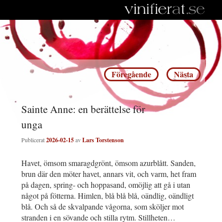
Inläggsnavigering
Föregående
Nästa
Sainte Anne: en berättelse för
unga
Publicerat
2026-02-15
av
Lars Torstenson
Havet, ömsom smaragdgrönt, ömsom azurblått. Sanden,
brun där den möter havet, annars vit, och varm, het fram
på dagen, spring- och hoppasand, omöjlig att gå i utan
något på fötterna. Himlen, blå blå blå, oändlig, oändligt
blå. Och så de skvalpande vågorna, som sköljer mot
stranden i en sövande och stilla rytm. Stillheten…