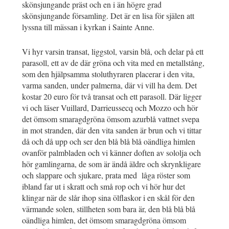
skönsjungande präst och en i än högre grad
skönsjungande församling. Det är en lisa för själen att
lyssna till mässan i kyrkan i Sainte Anne.
Vi hyr varsin transat, liggstol, varsin blå, och delar på ett
parasoll, ett av de där gröna och vita med en metallstång,
som den hjälpsamma stoluthyraren placerar i den vita,
varma sanden, under palmerna, där vi vill ha dem. Det
kostar 20 euro för två transat och ett parasoll. Där ligger
vi och läser Vuillard, Darrieussecq och Mozzo och hör
det ömsom smaragdgröna ömsom azurblå vattnet svepa
in mot stranden, där den vita sanden är brun och vi tittar
då och då upp och ser den blå blå blå oändliga himlen
ovanför palmbladen och vi känner doften av sololja och
hör gamlingarna, de som är ändå äldre och skrynkligare
och slappare och sjukare, prata med låga röster som
ibland far ut i skratt och små rop och vi hör hur det
klingar när de slår ihop sina ölflaskor i en skål för den
värmande solen, stillheten som bara är, den blå blå blå
oändliga himlen, det ömsom smaragdgröna ömsom