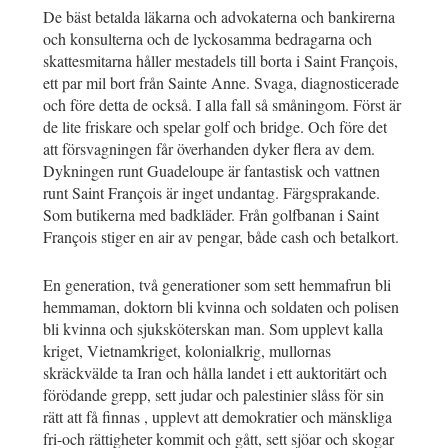
De bäst betalda läkarna och advokaterna och bankirerna
och konsulterna och de lyckosamma bedragarna och
skattesmitarna håller mestadels till borta i Saint François,
ett par mil bort från Sainte Anne. Svaga, diagnosticerade
och före detta de också. I alla fall så småningom. Först är
de lite friskare och spelar golf och bridge. Och före det
att försvagningen får överhanden dyker flera av dem.
Dykningen runt Guadeloupe är fantastisk och vattnen
runt Saint François är inget undantag. Färgsprakande.
Som butikerna med badkläder. Från golfbanan i Saint
François stiger en air av pengar, både cash och betalkort.
En generation, två generationer som sett hemmafrun bli
hemmaman, doktorn bli kvinna och soldaten och polisen
bli kvinna och sjuksköterskan man. Som upplevt kalla
kriget, Vietnamkriget, kolonialkrig, mullornas
skräckvälde ta Iran och hålla landet i ett auktoritärt och
förödande grepp, sett judar och palestinier slåss för sin
rätt att få finnas , upplevt att demokratier och mänskliga
fri-och rättigheter kommit och gått, sett sjöar och skogar