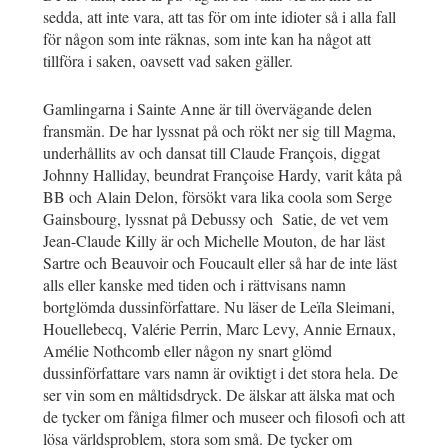
sedda, att inte vara, att tas för om inte idioter så i alla fall
för någon som inte räknas, som inte kan ha något att
tillföra i saken, oavsett vad saken gäller.
Gamlingarna i Sainte Anne är till övervägande delen
fransmän. De har lyssnat på och rökt ner sig till Magma,
underhållits av och dansat till Claude François, diggat
Johnny Halliday, beundrat Françoise Hardy, varit kåta på
BB och Alain Delon, försökt vara lika coola som Serge
Gainsbourg, lyssnat på Debussy och Satie, de vet vem
Jean-Claude Killy är och Michelle Mouton, de har läst
Sartre och Beauvoir och Foucault eller så har de inte läst
alls eller kanske med tiden och i rättvisans namn
bortglömda dussinförfattare. Nu läser de Leïla Sleimani,
Houellebecq, Valérie Perrin, Marc Levy, Annie Ernaux,
Amélie Nothcomb eller någon ny snart glömd
dussinförfattare vars namn är oviktigt i det stora hela. De
ser vin som en måltidsdryck. De älskar att älska mat och
de tycker om fåniga filmer och museer och filosofi och att
lösa världsproblem, stora som små. De tycker om