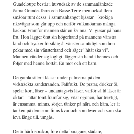
Guadeloupe består i huvudsak av de sammanlänkade
öarna Grande-Terre och Basse-Terre men också flera
småöar runt dessa i sammanhanget bjässar – krokiga
riksvägar som går upp och nerför vulkanöarnas många
backar. Framför mannen står en kvinna. Vi gissar på hans
fru. Hon lägger ömt sin högerhand på mannens vänstra
kind och trycker försiktig åt vänster samtidigt som hon
pekar med sin vänsterhand och säger ”hitåt ska vi”.
Mannen vänder sig fogligt, lägger sin hand i hennes och
följer med henne bortåt. En mor och ett barn.
De gamla sitter i klasar under palmerna på den
vidsträckta sandstranden. Fallfrukt. De pratar, dricker öl,
spelar kort, läser – undantagsvis läser, varför så få läser är
oklart – tittar tomt framför sig, vilar ögonen, har trevligt,
är ensamma, minns, sörjer, tänker på nära och kära, ler åt
tanken på dem som finns kvar och som lever och som ska
leva länge till, umgås.
De är hårfrisörskor, före detta barägare, städare,