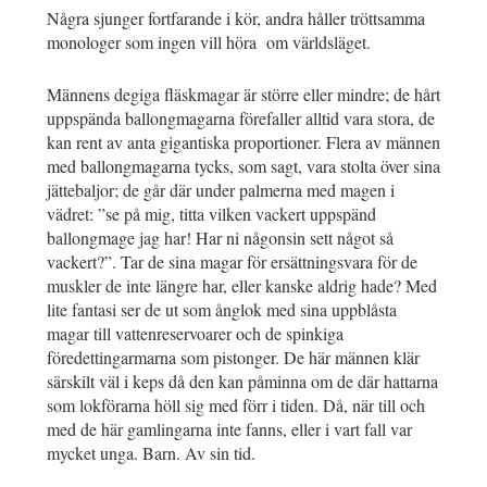
Några sjunger fortfarande i kör, andra håller tröttsamma
monologer som ingen vill höra om världsläget.
Männens degiga fläskmagar är större eller mindre; de hårt
uppspända ballongmagarna förefaller alltid vara stora, de
kan rent av anta gigantiska proportioner. Flera av männen
med ballongmagarna tycks, som sagt, vara stolta över sina
jättebaljor; de går där under palmerna med magen i
vädret: ”se på mig, titta vilken vackert uppspänd
ballongmage jag har! Har ni någonsin sett något så
vackert?”. Tar de sina magar för ersättningsvara för de
muskler de inte längre har, eller kanske aldrig hade? Med
lite fantasi ser de ut som ånglok med sina uppblåsta
magar till vattenreservoarer och de spinkiga
föredettingarmarna som pistonger. De här männen klär
särskilt väl i keps då den kan påminna om de där hattarna
som lokförarna höll sig med förr i tiden. Då, när till och
med de här gamlingarna inte fanns, eller i vart fall var
mycket unga. Barn. Av sin tid.