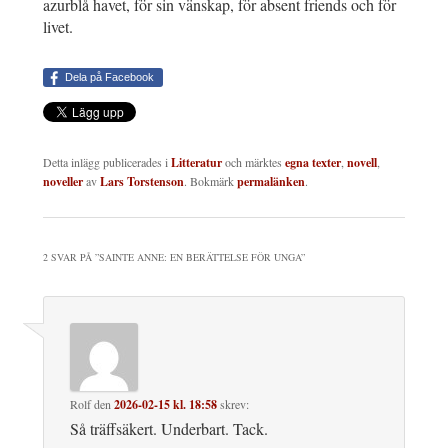
azurblå havet, för sin vänskap, för absent friends och för
livet.
Dela på Facebook
Detta inlägg publicerades i
Litteratur
och märktes
egna texter
,
novell
,
noveller
av
Lars Torstenson
. Bokmärk
permalänken
.
2 SVAR PÅ ”
SAINTE ANNE: EN BERÄTTELSE FÖR UNGA
”
Rolf
den
2026-02-15 kl. 18:58
skrev:
Så träffsäkert. Underbart. Tack.