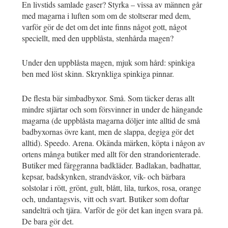
En livstids samlade gaser? Styrka – vissa av männen går
med magarna i luften som om de stoltserar med dem,
varför gör de det om det inte finns något gott, något
speciellt, med den uppblåsta, stenhårda magen?
Under den uppblåsta magen, mjuk som hård: spinkiga
ben med löst skinn. Skrynkliga spinkiga pinnar.
De flesta bär simbadbyxor. Små. Som täcker deras allt
mindre stjärtar och som försvinner in under de hängande
magarna (de uppblåsta magarna döljer inte alltid de små
badbyxornas övre kant, men de slappa, degiga gör det
alltid). Speedo. Arena. Okända märken, köpta i någon av
ortens många butiker med allt för den strandorienterade.
Butiker med färggranna badkläder. Badlakan, badhattar,
kepsar, badskynken, strandväskor, vik- och bärbara
solstolar i rött, grönt, gult, blått, lila, turkos, rosa, orange
och, undantagsvis, vitt och svart. Butiker som doftar
sandelträ och tjära. Varför de gör det kan ingen svara på.
De bara gör det.