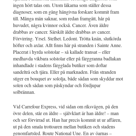
ingen hört talas om. Utom läkarna som ställer dessa
diagnoser, som en gång hängivna forskare kommit fram
till. Många män saknar, som redan framgått, hår på
huvudet, några kvinnor också. Cancer. Även äldre
drabbas av cancer. Särskilt äldre drabbas av cancer.
Förvirring. Yrsel. Stelhet. Ledont. Trötta knän, slutkörda
höfter och axlar. Allt finns här på stranden i Sainte Anne.
Placerat i hyrda solstolar – så kallade transat – eller
medhavda vikbara solstolar eller på färggranna badlakan
inhandlade i stadens färgglada butiker som doftar
sandelträ och tjära. Eller på marknaden. Från stranden
stiger en bouquet av sololja, både sådan som skyddar mot
solen och sådan som påskyndar och fördjupar
solbrännan.
Vid Carrefour Express, vid sidan om riksvägen, på den
övre delen, står en äldre – självklart är han äldre! – man
och ser förvirrad ut. Han har precis kommit ut ur affären,
ut på den smala trottoaren mellan butiken och stadens
genomfartsled. Route National Une. En av öarnas –