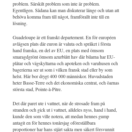
problem. Särskilt problem som inte är problem.
Egentligen. Sådana kan man diskuterar länge och utan att
behöva komma fram till något, framförallt inte till en
lösning.
Guadeloupe är ett franskt departement. En för européen
avlägsen plats där euron är valuta och språket i första
hand franska, en del av EU, en plats med ömsom
smaragdgrönt ömsom azurblått hav där bilarna har EU-
plåtar och vägskyltarna och apoteken och varuhusen och
bagerierna ser ut som i vilken fransk stad eller by som
helst. Här bor drygt 400 000 människor. Huvudstaden
heter Basse-Terre och det ekonomiska centrat, och öarnas
största stad, Pointe-à-Pitre.
Det där paret ute i vattnet, när de strosade fram på
stranden och gick ut i vattnet, alldeles nyss, hand i hand,
kunde den som ville notera, att medan hennes gump
antagit en för hennes tonårsjag oföreställbara
proportioner har hans stjärt sakta men säkert försvunnit