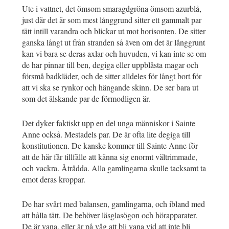
Ute i vattnet, det ömsom smaragdgröna ömsom azurblå,
just där det är som mest långgrund sitter ett gammalt par
tätt intill varandra och blickar ut mot horisonten. De sitter
ganska långt ut från stranden så även om det är långgrunt
kan vi bara se deras axlar och huvuden, vi kan inte se om
de har pinnar till ben, degiga eller uppblåsta magar och
försmå badkläder, och de sitter alldeles för långt bort för
att vi ska se rynkor och hängande skinn. De ser bara ut
som det älskande par de förmodligen är.
Det dyker faktiskt upp en del unga människor i Sainte
Anne också. Mestadels par. De är ofta lite degiga till
konstitutionen. De kanske kommer till Sainte Anne för
att de här får tillfälle att känna sig enormt vältrimmade,
och vackra. Åtrådda. Alla gamlingarna skulle tacksamt ta
emot deras kroppar.
De har svårt med balansen, gamlingarna, och ibland med
att hålla tätt. De behöver läsglasögon och hörapparater.
De är vana, eller är på våg att bli vana vid att inte bli