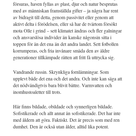
försuras, haven fyllas av plast, djur och natur besprutas
med av människan framställda gifter – ja några har rent
av bidragit till detta, genom passivitet eller genom att
aktivt delta i förödelsen, eller så har de tvärtom försökt
mota Olle i grind – sett klimatet ändras och fler galningar
och ansvarslösa individer än kanske någonsin sitta i
toppen för än det ena än det andra landet. Sett fotbollen
korrumperas, och fria invånare smäda den av äldre
generationer tillkämpade rätten att fritt få uttrycka sig.
Vandrande russin. Skrynkliga fornlämningar. Som
upplevt både det ena och det andra. Och inte kan säga att
det nödvändigtvis bara blivit bättre. Varmvatten och
inomhustoaletter till trots.
Här finns bildade, obildade och synnerligen bildade.
Sofistikerade och allt annat än sofistikerade. Det har inte
med åldern att göra. Faktiskt. Det är precis som med ren
dumhet. Den är också utan ålder, alltid lika potent.