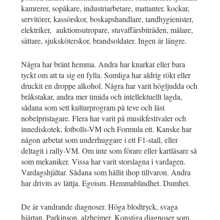
kamrerer, sopåkare, industriarbetare, mattanter, kockar,
servitörer, kassörskor, boskapshandlare, tandhygienister,
elektriker, auktionsutropare, stuvaffärsbiträden, målare,
sättare, sjuksköterskor, brandsoldater. Ingen är längre.
Några har bränt hemma. Andra har knarkat eller bara
tyckt om att ta sig en fylla. Somliga har aldrig rökt eller
druckit en droppe alkohol. Några har varit högljudda och
bråkstakar, andra mer timida och intellektuellt lagda,
sådana som sett kulturprogram på teve och läst
nobelpristagare. Flera har varit på musikfestivaler och
innediskotek, fotbolls-VM och Formula ett. Kanske har
någon arbetat som underhuggare i ett F1-stall, eller
deltagit i rally-VM. Om inte som förare eller kartläsare så
som mekaniker. Vissa har varit storslagna i vardagen.
Vardagshjältar. Sådana som hållit ihop tillvaron. Andra
har drivits av lättja. Egoism. Hemmablindhet. Dumhet.
De är vandrande diagnoser. Höga blodtryck, svaga
hjärtan, Parkinson, alzheimer. Konstiga diagnoser som