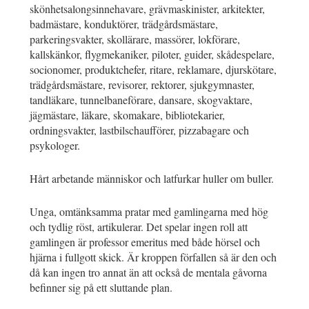
skönhetsalongsinnehavare, grävmaskinister, arkitekter,
badmästare, konduktörer, trädgårdsmästare,
parkeringsvakter, skollärare, massörer, lokförare,
kallskänkor, flygmekaniker, piloter, guider, skådespelare,
socionomer, produktchefer, ritare, reklamare, djurskötare,
trädgårdsmästare, revisorer, rektorer, sjukgymnaster,
tandläkare, tunnelbaneförare, dansare, skogvaktare,
jägmästare, läkare, skomakare, bibliotekarier,
ordningsvakter, lastbilschaufförer, pizzabagare och
psykologer.
Hårt arbetande människor och latfurkar huller om buller.
Unga, omtänksamma pratar med gamlingarna med hög
och tydlig röst, artikulerar. Det spelar ingen roll att
gamlingen är professor emeritus med både hörsel och
hjärna i fullgott skick. Är kroppen förfallen så är den och
då kan ingen tro annat än att också de mentala gåvorna
befinner sig på ett sluttande plan.