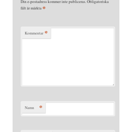
Din e-postadress kommer inte publiceras.
Obligatoriska
*
fält är märkta
*
Kommentar
*
Namn