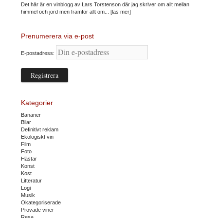
Det här är en vinblogg av Lars Torstenson där jag skriver om allt mellan
himmel och jord men framför allt om...
[läs mer]
Prenumerera via e-post
E-postadress:
Kategorier
Bananer
Bilar
Definitivt reklam
Ekologiskt vin
Film
Foto
Hästar
Konst
Kost
Litteratur
Logi
Musik
Okategoriserade
Provade viner
Resa