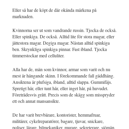
Eller så har de köpt de där okända märkena på
marknaden.
Kvinnorna ser ut som vandrande russin. Tjocka de också.
Eller spinkiga. De också. Alltid lite för stora magar, eller
jättestora magar. Degiga magar. Nästan alltid spinkiga
ben. Skrynkliga spinkiga pinnar. Fast ibland. Tjocka
timmerstockar med celluliter.
Alla har de, män som kvinnor, armar som varit och nu
mest är hängande skinn. I förekommande fall gäddhäng.
Ansiktena är plufsiga, ibland, alltid slappa. Gummifäjs.
Spretigt hår, eller tunt hår, eller inget hår, på huvudet.
Företrädesvis grått. Precis som de skägg som misspryder
ett och annat mansansikte.
De har varit brevbärare, kontorister, hemmafruar,
militärer, cykelreparatörer, bagare, tjuvar, snickare,
poliser, lärare, bilmekaniker, murare, sekreterare, sjömän,