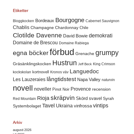
Etiketter
Bourgogne
Bordeaux
Cabernet Sauvignon
Bloggkocken
Chablis
Champagne
Chardonnay
Chile
Clotilde Davenne
demokrati
David Bowie
Domaine de Brescou
Domaine Rabiega
förbud
grumpy
egna böcker
Grenache
Hustrun
Gräsänklingskocken
King Crimson
Jeff Beck
Languedoc
kortnovell
kockskolan
Kronos väv
långtidstest
Les Lauzeraies
Napa Valley
naturvin
novell
noveller
Provence
recension
Pinot Noir
skräpvin
Rioja
Skörd
svavel
Syrah
Red Mountain
Tavel
vintips
Ukraina
Systembolaget
vinfrossa
Arkiv
augusti 2026