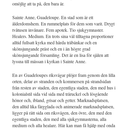
omöjlig att ta på, den bara är.
Sainte Anne, Guadeloupe. En stad som är ett
ålderdomshem. En rummelplats för dem som varit. Drygt
tvåtusen invånare. Fem apotek. Tio sjukgymnaster.
Healers. Medium. En trots sina väl tilltagna proportioner
alltid fullsatt kyrka med hårda träbänkar och en
skönsjungande präst och en i än högre grad
skönsjungande församling. Det är en lisa för själen att
lyssna till mässan i kyrkan i Sainte Anne.
En av Guadeloupes riksvägar plöjer fram genom den lilla
orten, delar av stranden och kommersen på strandsidan
från resten av staden, den egentliga staden, den med hus i
kolonialstil sida vid sida med träruckel och lösgående
hönor och, ibland, grisar och getter. Marknadsplatsen,
den alltid lika färgglada och animerade marknadsplatsen,
ligger på rätt sida om riksvägen, den övre, den med den
egentliga staden, den med alla sjukgymnasterna, alla
medium och alla healare. Här kan man få hjälp med onda