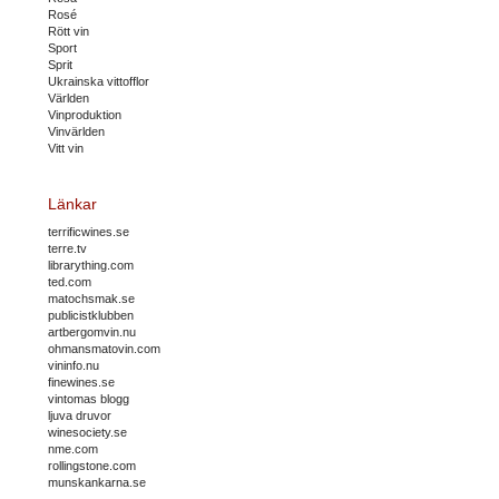
Rosé
Rött vin
Sport
Sprit
Ukrainska vittofflor
Världen
Vinproduktion
Vinvärlden
Vitt vin
Länkar
terrificwines.se
terre.tv
librarything.com
ted.com
matochsmak.se
publicistklubben
artbergomvin.nu
ohmansmatovin.com
vininfo.nu
finewines.se
vintomas blogg
ljuva druvor
winesociety.se
nme.com
rollingstone.com
munskankarna.se