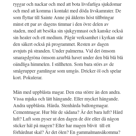
ryggar och nackar och med att bota livsfarliga sjukdomar
och med att komma i kontakt med döda livskamrater. De
som flyttar till Sainte Anne på ålderns höst tillbringar
minst ett par av dagens timmar i den övre delen av
staden, med att besöka sin sjukgymnast och kanske också
sin healer och ett medium. Pågår verksamhet i kyrkan står
den säkert också på programmet. Resten av dagen
avnjuts på stranden. Under palmerna. Vid det ömsom
smaragdgröna ömsom azurblå havet under den blå blå blå
oändliga himmelen. I stillheten. Som bara störs av de
smågrupper gamlingar som umgås. Dricker öl och spelar
kort. Pokulerar.
Män med uppblåsta magar. Den ena större än den andra.
Vissa mjuka och lätt hängande. Eller mycket hängande.
Andra uppblåsta. Hårda. Stenhårda ballongmagar.
Cementmagar. Hur blir de sådana? Är det bara luft? Hård
luft? Luft som pyser ut den dagen de dör eller då någon
sticker hål på magen? Eller har magen blivit till ett
förhårdnat skal? Är det ölen? En gammalmansåkomma?