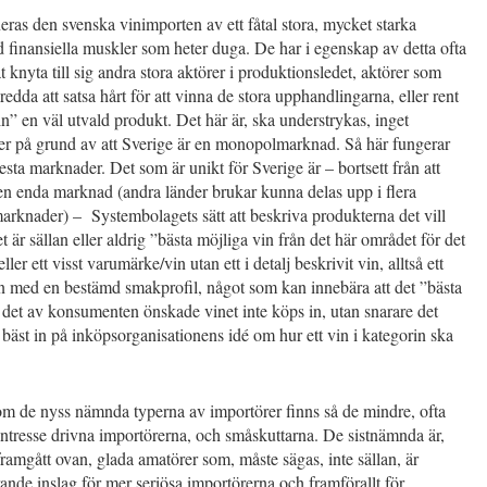
ras den svenska vinimporten av ett fåtal stora, mycket starka
 finansiella muskler som heter duga. De har i egenskap av detta ofta
 knyta till sig andra stora aktörer i produktionsledet, aktörer som
redda att satsa hårt för att vinna de stora upphandlingarna, eller rent
in” en väl utvald produkt. Det här är, ska understrykas, inget
ler på grund av att Sverige är en monopolmarknad. Så här fungerar
lesta marknader. Det som är unikt för Sverige är – bortsett från att
en enda marknad (andra länder brukar kunna delas upp i flera
arknader) – Systembolagets sätt att beskriva produkterna det vill
t är sällan eller aldrig ”bästa möjliga vin från det här området för det
eller ett visst varumärke/vin utan ett i detalj beskrivit vin, alltså ett
n med en bestämd smakprofil, något som kan innebära att det ”bästa
r det av konsumenten önskade vinet inte köps in, utan snarare det
bäst in på inköpsorganisationens idé om hur ett vin i kategorin ska
om de nyss nämnda typerna av importörer finns så de mindre, ofta
ntresse drivna importörerna, och småskuttarna. De sistnämnda är,
ramgått ovan, glada amatörer som, måste sägas, inte sällan, är
ande inslag för mer seriösa importörerna och framförallt för