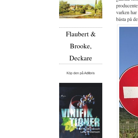
producenter
varken har 
bästa på d
Flaubert &
Brooke,
Deckare
Köp den på Adlibris