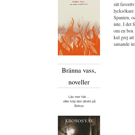
sitt favori
lycksökare 
Spanien, oc
inte. I det
om en box s
kul grej at
satsande im
Bränna vass,
noveller
Läs mer här…
eller köp den direkt på
Bokus