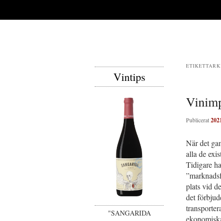
ETIKETTARK
Vintips
Vinimp
Publicerat
202
När det ga
alla de exis
Tidigare ha
”marknadsf
plats vid d
det förbjud
transporter
"SANGARIDA
ekonomiska 