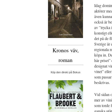
Idag domine
aktörer med
även kunnat
också är be
av ”trycka 
konstigt el
det på de f
Sverige är 
Kronos väv,
regionala m
köpa in. De
roman
här priset” 
designat vi
vinet” elle
Köp den direkt på Bokus
som passar 
beskrivas.
Vid sidan 
mer av vini
som torde f
ganska stör