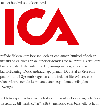
 att det behövdes konkreta bevis.
träffade fläkten kom bevisen, och en och annan butikschef och en
nställd på en eller annan importör dömdes för mutbrott. På det stora
klarade sig de flesta undan med, gissningsvis, någon form av
ad förtjusning. Dock ändrades spelplanen. Det fåtal aktörer som
pna dörrar till Systembolaget än andra fick det lite svårare, efter
ycket svårare, och de kommande åren exploderade mängden
i Sverige.
allt från slipade affärsmän och -kvinnor, rent av börsbolag och stora
lla aktörer, till ”småskuttar”, alltså vinälskare som bara ville ta hem