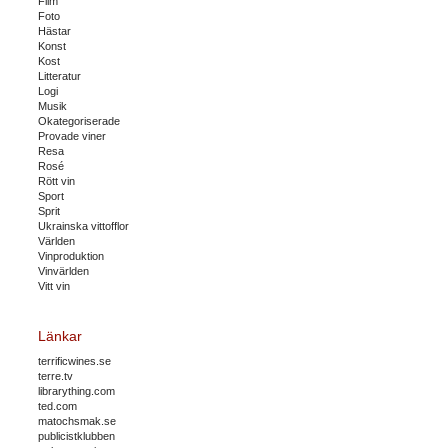
Film
Foto
Hästar
Konst
Kost
Litteratur
Logi
Musik
Okategoriserade
Provade viner
Resa
Rosé
Rött vin
Sport
Sprit
Ukrainska vittofflor
Världen
Vinproduktion
Vinvärlden
Vitt vin
Länkar
terrificwines.se
terre.tv
librarything.com
ted.com
matochsmak.se
publicistklubben