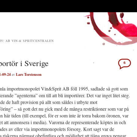
IV:
AB VIN-& SPRITCENTRALEN
ortör i Sverige
6
1-09-24
av
Lars Torstenson
mla importmonopolet Vin&Sprit AB föll 1995, sadlade så gott som
terande ”agenterna” om till att bli importörer. Det var inget litet steg.
de de haft provision på allt som såldes i utbyte mot
öring” – så gott det nu gick med de många restriktioner som var på
en här tiden (till exempel, för er som inte är torra bakom öronen, var
et att annonsera i media). Varorna de representerade köptes in och
ades av eller via importmonopolets försorg. Kort sagt var de
riskerna närmast obefintliga och möjlighet att tjäna grova pengar