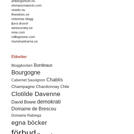
artbergomvin.nu
ohmansmatovin.com
vininfo.nu
finewines.se
vintomas blogg
ljuva druvor
winesociety.se
nme.com
rollingstone.com
munskankarna.se
Etiketter
Bordeaux
Bloggkocken
Bourgogne
Chablis
Cabernet Sauvignon
Champagne
Chardonnay
Chile
Clotilde Davenne
demokrati
David Bowie
Domaine de Brescou
Domaine Rabiega
egna böcker
förbud