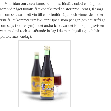
tvin. Vid sidan om dessa fanns och finns, förstås, också en lång rad
som vid något tillfälle fått kontakt med en stor producent i, låt säga
h som skickar in ett vin till en offertförfrågan och vinner den, eller
 första fallet kommer ”småskutten” tjäna stora pengar (om det är fråga
om säljs i stor volym), i det andra fallet var det förhoppningsvis en
t vara med på (och ett störande inslag i de mer långsiktigt och hårt
portörernas vardag).