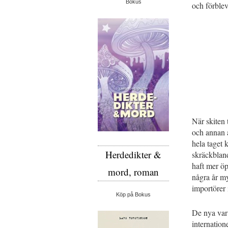
Bokus
och förblev
När skiten 
och annan a
hela taget 
Herdedikter &
skräckbland
haft mer öp
mord, roman
några år m
importörer 
Köp på Bokus
De nya var 
internatione