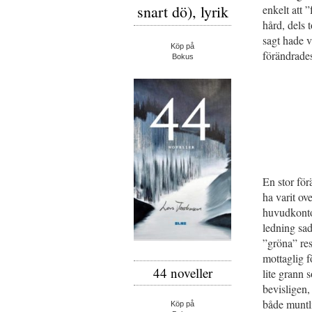
snart dö), lyrik
enkelt att 
hård, dels 
sagt hade v
Köp på
förändrade
Bokus
En stor fö
ha varit ov
huvudkontor
ledning sad
”gröna” res
mottaglig f
44 noveller
lite grann
bevisligen
både muntli
Köp på