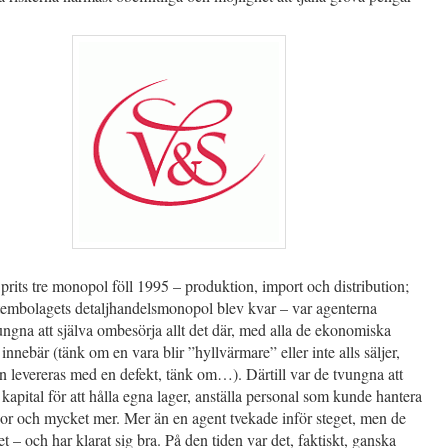
its tre monopol föll 1995 – produktion, import och distribution;
tembolagets detaljhandelsmonopol blev kvar – var agenterna
vungna att själva ombesörja allt det där, med alla de ekonomiska
 innebär (tänk om en vara blir ”hyllvärmare” eller inte alls säljer,
 levereras med en defekt, tänk om…). Därtill var de tvungna att
kapital för att hålla egna lager, anställa personal som kunde hantera
gor och mycket mer. Mer än en agent tvekade inför steget, men de
et – och har klarat sig bra. På den tiden var det, faktiskt, ganska