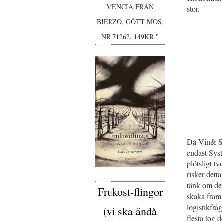
MENCIA FRÅN
stor.
BIERZO, GÔTT MOS,
NR 71262, 149KR."
Då Vin& Spr
endast Sys
plötsligt t
risker detta
tänk om den
Frukost-flingor
skaka fram 
logistikfrå
(vi ska ändå
flesta tog d