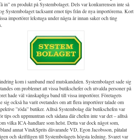
”få in” en produkt på Systembolaget. Dels var konkurrensen inte så
tog Systembolaget tacksamt emot tips från de nya importörerna. Kort
issa importörer lekstuga under några år innan saker och ting
s.
rändring kom i samband med mutskandalen. Systembolaget sade sig
etandes om problemet att vissa butikschefer och utvalda personer på
et hade väl vänskapliga band till vissa importörer. Företagets
e sig också ha varit ovetandes om att flera importörer talade om
pektive ”röda” butiker. Alltså Systembolag där butikschefen var
ör tips och uppmuntran och sådana där chefen inte var det – alltså
 som vilka ICA-handlare som helst. Detta var dock något som,
, bland annat Vin&Sprits dåvarande VD, Egon Jacobsson, påtalat
gen och skriftligen till Systembolagets högsta ledning. Svaret var