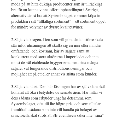
möda på att hitta duktiga producenter som är tillräckligt
bra för att kunna vinna offertupphandlingar i Sverige,
alternativt är så bra att Systembolaget kommer köpa in
produkten i sitt ”tillfälliga sortiment” – ett sortiment öppet
för mindre volymer av dyrare kvalitetsviner.
2.Sälja via krogen. Den som vill göra detta i större skala
står inför utmaningen att skaffa sig en mer eller mindre
omfattande, och kostsam, kår av säljare samt att
konkurrera med stora aktörerna i importledet och inte
minst de väl etablerade bryggerierna med sina många
säljare, väl fungerande distributionslösningar och
möjlighet att på ett eller annat vis stötta stora kunder.
3.Sälja via nätet. Den här lösningen har av självklara skäl
kommit att öka i betydelse de senaste åren. Här hittar vi
dels sådana som erbjuder ungefär detsamma som
Systembolaget, ofta till lite högre pris, och som tilltalar
framförallt sådana som inte vill handla på bolaget av
principiella skäl (trots att SB egentligen säljer inte ”sina”