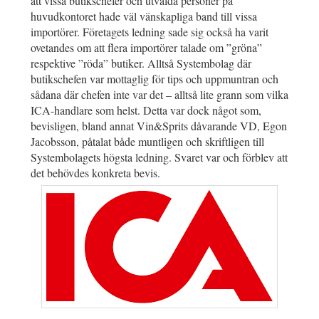
att vissa butikschefer och utvalda personer på
huvudkontoret hade väl vänskapliga band till vissa
importörer. Företagets ledning sade sig också ha varit
ovetandes om att flera importörer talade om ”gröna”
respektive ”röda” butiker. Alltså Systembolag där
butikschefen var mottaglig för tips och uppmuntran och
sådana där chefen inte var det – alltså lite grann som vilka
ICA-handlare som helst. Detta var dock något som,
bevisligen, bland annat Vin&Sprits dåvarande VD, Egon
Jacobsson, påtalat både muntligen och skriftligen till
Systembolagets högsta ledning. Svaret var och förblev att
det behövdes konkreta bevis.