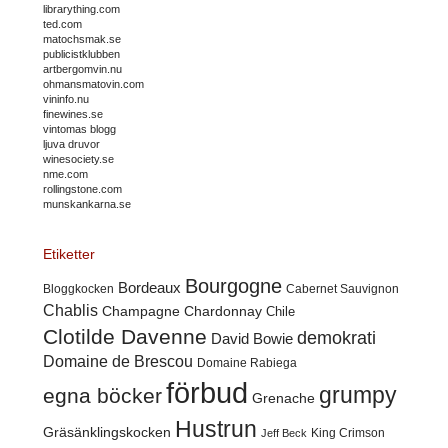
librarything.com
ted.com
matochsmak.se
publicistklubben
artbergomvin.nu
ohmansmatovin.com
vininfo.nu
finewines.se
vintomas blogg
ljuva druvor
winesociety.se
nme.com
rollingstone.com
munskankarna.se
Etiketter
Bourgogne
Bordeaux
Cabernet Sauvignon
Bloggkocken
Chablis
Champagne
Chardonnay
Chile
Clotilde Davenne
demokrati
David Bowie
Domaine de Brescou
Domaine Rabiega
förbud
grumpy
egna böcker
Grenache
Hustrun
Gräsänklingskocken
King Crimson
Jeff Beck