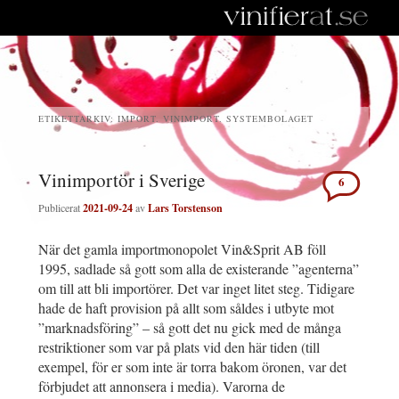
ETIKETTARKIV:
IMPORT. VINIMPORT. SYSTEMBOLAGET
Vinimportör i Sverige
6
Publicerat
2021-09-24
av
Lars Torstenson
När det gamla importmonopolet Vin&Sprit AB föll
1995, sadlade så gott som alla de existerande ”agenterna”
om till att bli importörer. Det var inget litet steg. Tidigare
hade de haft provision på allt som såldes i utbyte mot
”marknadsföring” – så gott det nu gick med de många
restriktioner som var på plats vid den här tiden (till
exempel, för er som inte är torra bakom öronen, var det
förbjudet att annonsera i media). Varorna de