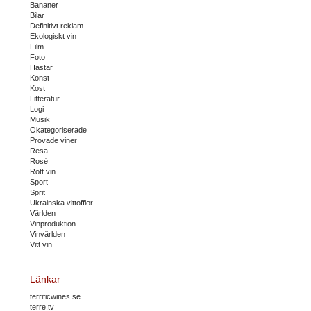
Bananer
Bilar
Definitivt reklam
Ekologiskt vin
Film
Foto
Hästar
Konst
Kost
Litteratur
Logi
Musik
Okategoriserade
Provade viner
Resa
Rosé
Rött vin
Sport
Sprit
Ukrainska vittofflor
Världen
Vinproduktion
Vinvärlden
Vitt vin
Länkar
terrificwines.se
terre.tv