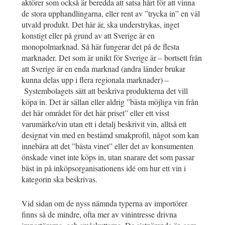
aktörer som också är beredda att satsa hårt för att vinna
de stora upphandlingarna, eller rent av ”trycka in” en väl
utvald produkt. Det här är, ska understrykas, inget
konstigt eller på grund av att Sverige är en
monopolmarknad. Så här fungerar det på de flesta
marknader. Det som är unikt för Sverige är – bortsett från
att Sverige är en enda marknad (andra länder brukar
kunna delas upp i flera regionala marknader) –
Systembolagets sätt att beskriva produkterna det vill
köpa in. Det är sällan eller aldrig ”bästa möjliga vin från
det här området för det här priset” eller ett visst
varumärke/vin utan ett i detalj beskrivit vin, alltså ett
designat vin med en bestämd smakprofil, något som kan
innebära att det ”bästa vinet” eller det av konsumenten
önskade vinet inte köps in, utan snarare det som passar
bäst in på inköpsorganisationens idé om hur ett vin i
kategorin ska beskrivas.
Vid sidan om de nyss nämnda typerna av importörer
finns så de mindre, ofta mer av vinintresse drivna