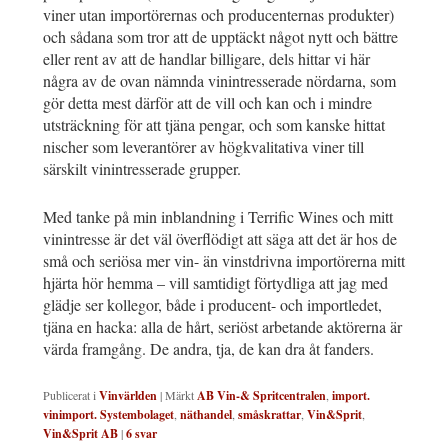
viner utan importörernas och producenternas produkter)
och sådana som tror att de upptäckt något nytt och bättre
eller rent av att de handlar billigare, dels hittar vi här
några av de ovan nämnda vinintresserade nördarna, som
gör detta mest därför att de vill och kan och i mindre
utsträckning för att tjäna pengar, och som kanske hittat
nischer som leverantörer av högkvalitativa viner till
särskilt vinintresserade grupper.
Med tanke på min inblandning i Terrific Wines och mitt
vinintresse är det väl överflödigt att säga att det är hos de
små och seriösa mer vin- än vinstdrivna importörerna mitt
hjärta hör hemma – vill samtidigt förtydliga att jag med
glädje ser kollegor, både i producent- och importledet,
tjäna en hacka: alla de hårt, seriöst arbetande aktörerna är
värda framgång. De andra, tja, de kan dra åt fanders.
Publicerat i
Vinvärlden
|
Märkt
AB Vin-& Spritcentralen
,
import.
vinimport. Systembolaget
,
näthandel
,
småskrattar
,
Vin&Sprit
,
Vin&Sprit AB
|
6
svar