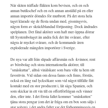
När skiten träffade fläkten kom bevisen, och en och
annan butikschef och en och annan anställd på en eller
annan importör dömdes för mutbrott. På det stora hela
taget klarade sig de flesta undan med, gissningsvis,
någon form av skräckblandad förtjusning. Dock ändrades
spelplanen. Det fåtal aktörer som haft mer öppna dörrar
till Systembolaget än andra fick det lite svårare, efter
några år mycket svårare, och de kommande åren
exploderade mängden importörer i Sverige.
De nya var allt från slipade affärsmän och -kvinnor, rent
av börsbolag och stora internationella aktörer, till
”småskuttar”, alltså vinälskare som bara ville ta hem sitt
favoritvin. Vid sidan om dessa fanns och finns, förstås,
också en lång rad lycksökare som vid något tillfälle fått
kontakt med en stor producent i, låt säga Spanien, och
som skickar in ett vin till en offertförfrågan och vinner
den, eller inte. I det första fallet kommer ”småskutten”
tjäna stora pengar (om det är fråga om en box som säljs i
stor volym), i det andra fallet var det förhoppningsvis en