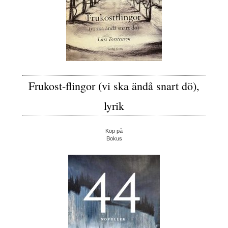
Frukost-flingor (vi ska ändå snart dö),
lyrik
Köp på
Bokus