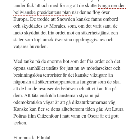
länder fick till och med för sig att de skulle
tvinga ner den
bolivianske presidentens plan
när denne flög över
Europa. De trodde att Snowden kanske fanns ombord
och skyddades av Morales, som, om det varit sant, de
facto skyddat det fria ordet mot en säkerhetstjänst och
stater som löpt amok över sina uppdragsgivares och
väljares huvuden.
Med tanke på de enorma hot som det fria ordet och det
öppna samhället utsätts för just nu av mördarsekter och
besinningslösa terrorister är det kanske viktigare än
någonsin att säkerhetsapparaterna fungerar som de ska,
att de har de resurser de behöver och att vi kan lita på
dem. Att låta enskilda tjänstemän styra in på
odemokratiska vägar är att gå diktaturkramarnas väg.
Kanske kan fler se detta allteftersom tiden går. Att
Laura
Poitras
film
Citizenfour
i natt
vann en Oscar
är ett gott
tecken.
Filmmusik
.
Filmtal
.