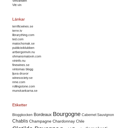
Vinvärlden
Vitt vin
Länkar
terrificwines.se
terre.tv
librarything.com
ted.com
matochsmak.se
publicistklubben
artbergomvin.nu
ohmansmatovin.com
vininfo.nu
finewines.se
vintomas blogg
ljuva druvor
winesociety.se
nme.com
rollingstone.com
munskankarna.se
Etiketter
Bourgogne
Bordeaux
Cabernet Sauvignon
Bloggkocken
Chablis
Champagne
Chardonnay
Chile