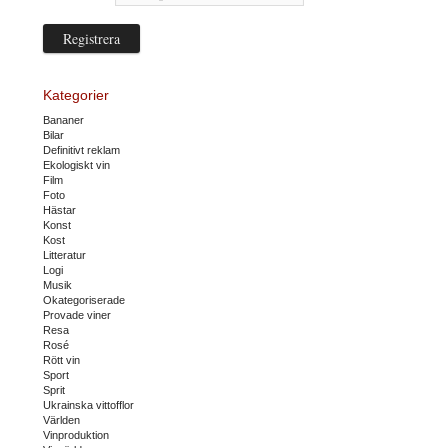
Kategorier
Bananer
Bilar
Definitivt reklam
Ekologiskt vin
Film
Foto
Hästar
Konst
Kost
Litteratur
Logi
Musik
Okategoriserade
Provade viner
Resa
Rosé
Rött vin
Sport
Sprit
Ukrainska vittofflor
Världen
Vinproduktion