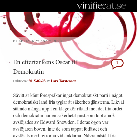
ETIKETTARKIV:
ANA VIDOVIC
En eftertankens Oscar till
1
Demokratin
Publicerat
2015-02-23
av
Lars Torstenson
Såvitt är känt förespråkar inget demokratiskt parti i något
demokratiskt land fria tyglar åt säkerhetstjänsterna. Likväl
stämde många upp i en klagokör riktad mot det fria ordet
och demokratin när en säkerhetstjänst som löpt amok
avslöjades av Edward Snowden. I deras ögon var
avslöjaren boven, inte de som tappat fotfästet och
avslöjats med byxorna vid anklarna. Några påstått fria