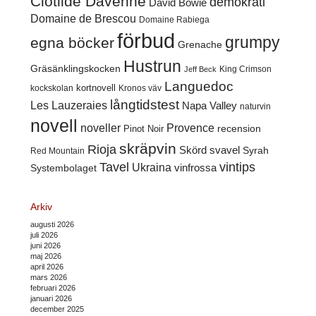
Clotilde Davenne
demokrati
David Bowie
Domaine de Brescou
Domaine Rabiega
förbud
grumpy
egna böcker
Grenache
Hustrun
Gräsänklingskocken
King Crimson
Jeff Beck
Languedoc
kortnovell
kockskolan
Kronos väv
långtidstest
Les Lauzeraies
Napa Valley
naturvin
novell
noveller
Provence
recension
Pinot Noir
skräpvin
Rioja
Skörd
svavel
Syrah
Red Mountain
Tavel
vintips
Ukraina
Systembolaget
vinfrossa
Arkiv
augusti 2026
juli 2026
juni 2026
maj 2026
april 2026
mars 2026
februari 2026
januari 2026
december 2025