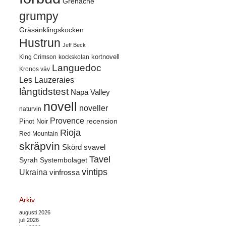
Grenache
grumpy
Gräsänklingskocken
Hustrun
Jeff Beck
kortnovell
King Crimson
kockskolan
Languedoc
Kronos väv
Les Lauzeraies
långtidstest
Napa Valley
novell
noveller
naturvin
Provence
recension
Pinot Noir
Rioja
Red Mountain
skräpvin
Skörd
svavel
Tavel
Syrah
Systembolaget
vintips
Ukraina
vinfrossa
Arkiv
augusti 2026
juli 2026