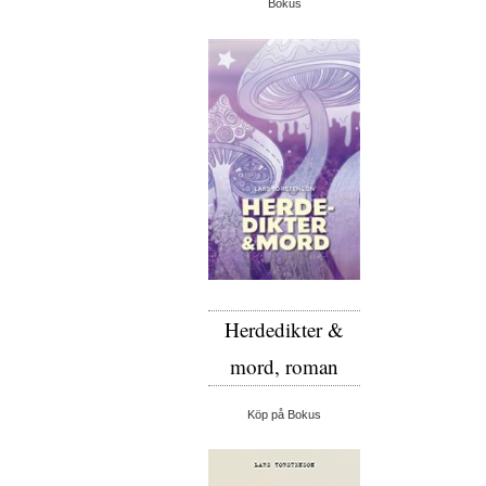
Bokus
Herdedikter &
mord, roman
Köp på Bokus