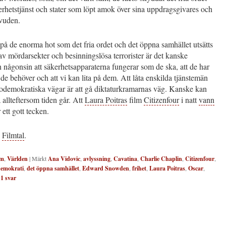
rhetstjänst och stater som löpt amok över sina uppdragsgivares och
uvuden.
å de enorma hot som det fria ordet och det öppna samhället utsätts
 av mördarsekter och besinningslösa terrorister är det kanske
n någonsin att säkerhetsapparaterna fungerar som de ska, att de har
 de behöver och att vi kan lita på dem. Att låta enskilda tjänstemän
 odemokratiska vägar är att gå diktaturkramarnas väg. Kanske kan
a allteftersom tiden går. Att
Laura Poitras
film
Citizenfour
i natt
vann
 ett gott tecken.
.
Filmtal
.
lm
,
Världen
|
Märkt
Ana Vidovic
,
avlyssning
,
Cavatina
,
Charlie Chaplin
,
Citizenfour
,
emokrati
,
det öppna samhället
,
Edward Snowden
,
frihet
,
Laura Poitras
,
Oscar
,
|
1
svar