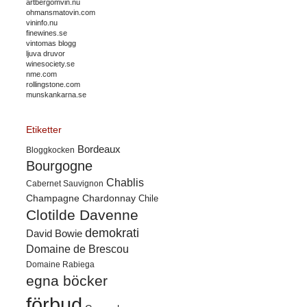
artbergomvin.nu
ohmansmatovin.com
vininfo.nu
finewines.se
vintomas blogg
ljuva druvor
winesociety.se
nme.com
rollingstone.com
munskankarna.se
Etiketter
Bordeaux
Bloggkocken
Bourgogne
Chablis
Cabernet Sauvignon
Champagne
Chardonnay
Chile
Clotilde Davenne
demokrati
David Bowie
Domaine de Brescou
Domaine Rabiega
egna böcker
förbud