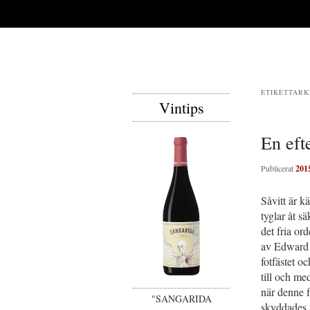
ETIKETTARK
Vintips
En eft
Publicerat
201
Såvitt är k
tyglar åt s
det fria or
av Edward 
fotfästet o
till och med
när denne 
"SANGARIDA
skyddades a