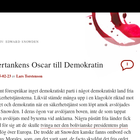
IV:
EDWARD SNOWDEN
ertankens Oscar till Demokratin
1
5-02-23
av
Lars Torstenson
änt förespråkar inget demokratiskt parti i något demokratiskt land fria
äkerhetstjänsterna. Likväl stämde många upp i en klagokör riktad mot
det och demokratin när en säkerhetstjänst som löpt amok avslöjades
Snowden. I deras ögon var avslöjaren boven, inte de som tappat
ch avslöjats med byxorna vid anklarna. Några påstått fria länder fick
 för sig att de skulle
tvinga ner den bolivianske presidentens plan
flög över Europa. De trodde att Snowden kanske fanns ombord och
v Morales, som, om det varit sant, de facto skyddat det fria ordet