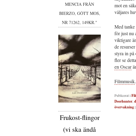
MENCIA FRÅN
mot en säke
väljares h
BIERZO, GÔTT MOS,
NR 71262, 149KR."
Med tanke p
för just nu
viktigare ä
de resurser
styra in på
fler se dett
en Oscar
är
Filmmusik
Publicerat i
Fi
Deerhunter
,
d
övervakning
Frukost-flingor
(vi ska ändå