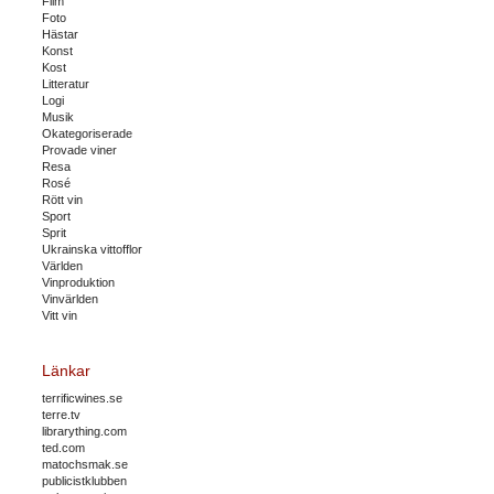
Film
Foto
Hästar
Konst
Kost
Litteratur
Logi
Musik
Okategoriserade
Provade viner
Resa
Rosé
Rött vin
Sport
Sprit
Ukrainska vittofflor
Världen
Vinproduktion
Vinvärlden
Vitt vin
Länkar
terrificwines.se
terre.tv
librarything.com
ted.com
matochsmak.se
publicistklubben