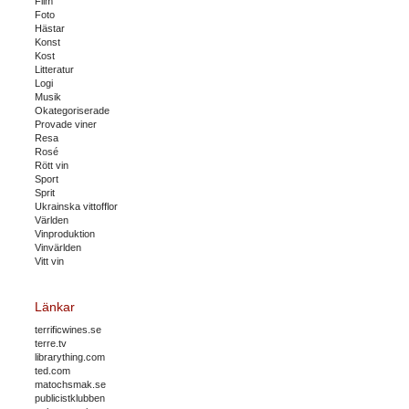
Film
Foto
Hästar
Konst
Kost
Litteratur
Logi
Musik
Okategoriserade
Provade viner
Resa
Rosé
Rött vin
Sport
Sprit
Ukrainska vittofflor
Världen
Vinproduktion
Vinvärlden
Vitt vin
Länkar
terrificwines.se
terre.tv
librarything.com
ted.com
matochsmak.se
publicistklubben