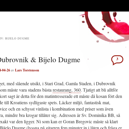
IV:
BIJELO DUGME
Dubrovnik & Bijelo Dugme
3
4-04-26
av
Lars Torstenson
get, med slående utsikt, i Stari Grad, Gamla Staden, i Dubrovnik
 som måste vara stadens bästa
restaurang, 360
. Tjatigt att bli alltför
 kort sagt är detta för den matintresserade ett måste då kosan fört den
 till Kroatiens sydligaste spets. Läcker miljö, fantastisk mat,
vice och en schysst vinlista i kombination med priser som även
, mindre bra krogar tillåter sig. Adressen är Sv. Dominika BB, så
exakt var den ligger. Ni som kan er Goran Bregovic måste så klart
Bijelo Dugme
(lyssna på gitarren fem minuter in i låten och fråga er