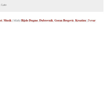
: Lato
st
,
Musik
|
Märkt
Bijelo Dugme
,
Dubrovnik
,
Goran Bregovic
,
Kroatien
|
3
svar