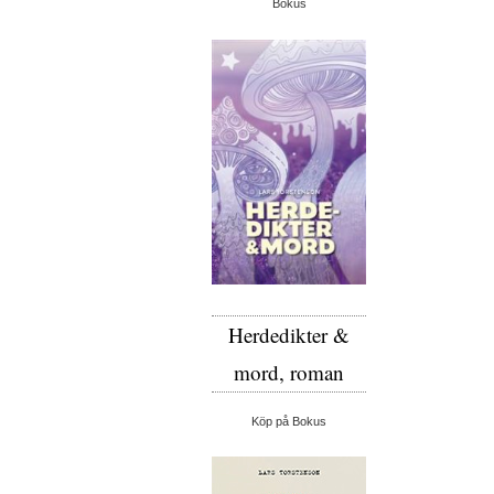
Bokus
Herdedikter &
mord, roman
Köp på Bokus