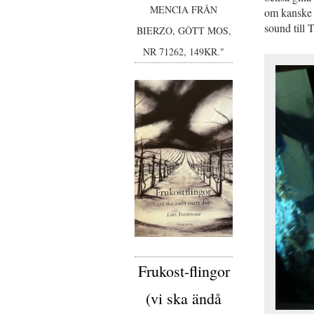
MENCIA FRÅN
om kanske 
sound till 
BIERZO, GÔTT MOS,
NR 71262, 149KR."
Frukost-flingor
(vi ska ändå