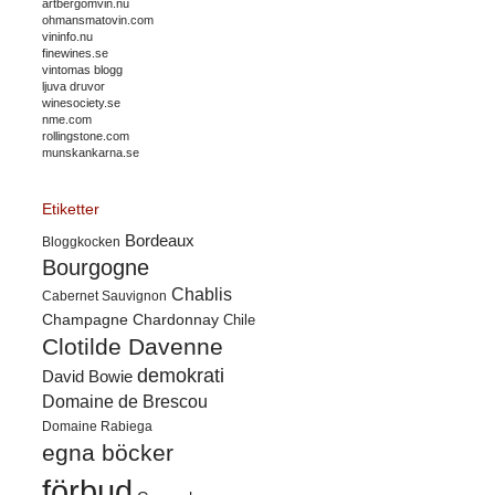
artbergomvin.nu
ohmansmatovin.com
vininfo.nu
finewines.se
vintomas blogg
ljuva druvor
winesociety.se
nme.com
rollingstone.com
munskankarna.se
Etiketter
Bordeaux
Bloggkocken
Bourgogne
Chablis
Cabernet Sauvignon
Champagne
Chardonnay
Chile
Clotilde Davenne
demokrati
David Bowie
Domaine de Brescou
Domaine Rabiega
egna böcker
förbud