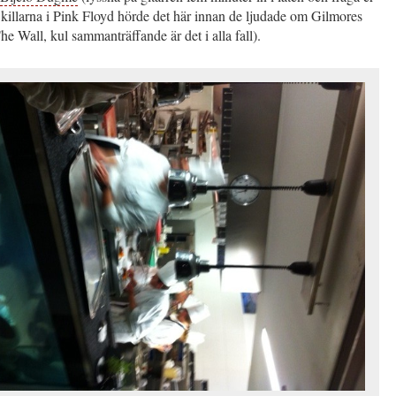
killarna i Pink Floyd hörde det här innan de ljudade om Gilmores
The Wall, kul sammanträffande är det i alla fall).