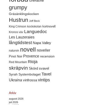
Grenache
grumpy
Gräsänklingskocken
Hustrun
Jeff Beck
kortnovell
King Crimson
kockskolan
Languedoc
Kronos väv
Les Lauzeraies
långtidstest
Napa Valley
novell
noveller
naturvin
Provence
recension
Pinot Noir
Rioja
Red Mountain
skräpvin
Skörd
svavel
Tavel
Syrah
Systembolaget
vintips
Ukraina
vinfrossa
Arkiv
augusti 2026
juli 2026