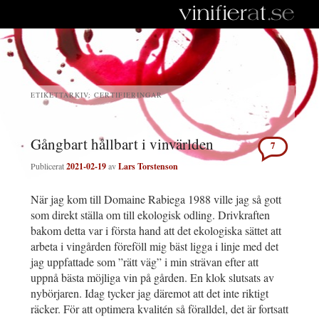
ETIKETTARKIV:
CERTIFIERINGAR
Gångbart hållbart i vinvärlden
7
Publicerat
2021-02-19
av
Lars Torstenson
När jag kom till Domaine Rabiega 1988 ville jag så gott
som direkt ställa om till ekologisk odling. Drivkraften
bakom detta var i första hand att det ekologiska sättet att
arbeta i vingården föreföll mig bäst ligga i linje med det
jag uppfattade som ”rätt väg” i min strävan efter att
uppnå bästa möjliga vin på gården. En klok slutsats av
nybörjaren. Idag tycker jag däremot att det inte riktigt
räcker. För att optimera kvalitén så föralldel, det är fortsatt