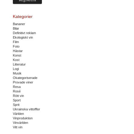
Kategorier
Bananer
Bilar
Definitivt reklam
Ekologiskt vin
Film
Foto
Hästar
Konst
Kost
Litteratur
Logi
Musik
Okategoriserade
Provade viner
Resa
Rosé
Rött vin
Sport
Sprit
Ukrainska vittofflor
Världen
Vinproduktion
Vinvärlden
Vitt vin