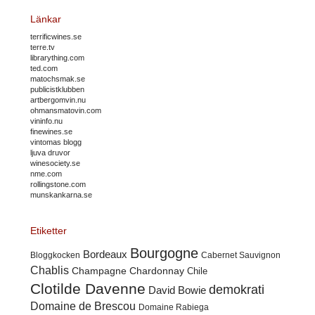
Länkar
terrificwines.se
terre.tv
librarything.com
ted.com
matochsmak.se
publicistklubben
artbergomvin.nu
ohmansmatovin.com
vininfo.nu
finewines.se
vintomas blogg
ljuva druvor
winesociety.se
nme.com
rollingstone.com
munskankarna.se
Etiketter
Bourgogne
Bordeaux
Cabernet Sauvignon
Bloggkocken
Chablis
Champagne
Chardonnay
Chile
Clotilde Davenne
demokrati
David Bowie
Domaine de Brescou
Domaine Rabiega