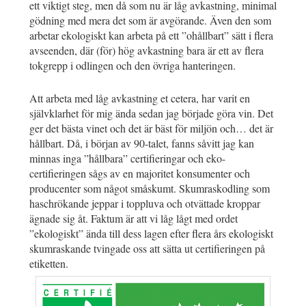
ett viktigt steg, men då som nu är låg avkastning, minimal
gödning med mera det som är avgörande. Även den som
arbetar ekologiskt kan arbeta på ett ”ohållbart” sätt i flera
avseenden, där (för) hög avkastning bara är ett av flera
tokgrepp i odlingen och den övriga hanteringen.
Att arbeta med låg avkastning et cetera, har varit en
självklarhet för mig ända sedan jag började göra vin. Det
ger det bästa vinet och det är bäst för miljön och… det är
hållbart. Då, i början av 90-talet, fanns såvitt jag kan
minnas inga ”hållbara” certifieringar och eko-
certifieringen sågs av en majoritet konsumenter och
producenter som något småskumt. Skumraskodling som
haschrökande jeppar i toppluva och otvättade kroppar
ägnade sig åt. Faktum är att vi låg lågt med ordet
”ekologiskt” ända till dess lagen efter flera års ekologiskt
skumraskande tvingade oss att sätta ut certifieringen på
etiketten.