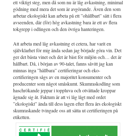
ett viktigt steg, men då som nu är låg avkastning, minimal
gödning med mera det som är avgörande. Även den som
arbetar ekologiskt kan arbeta på ett ”ohållbart” sätt i flera
avseenden, där (för) hög avkastning bara är ett av flera
tokgrepp i odlingen och den övriga hanteringen.
Att arbeta med låg avkastning et cetera, har varit en
självklarhet för mig ända sedan jag började göra vin. Det
ger det bästa vinet och det är bäst för miljön och… det är
hållbart. Då, i början av 90-talet, fanns såvitt jag kan
minnas inga ”hållbara” certifieringar och eko-
certifieringen sågs av en majoritet konsumenter och
producenter som något småskumt. Skumraskodling som
haschrökande jeppar i toppluva och otvättade kroppar
ägnade sig åt. Faktum är att vi låg lågt med ordet
”ekologiskt” ända till dess lagen efter flera års ekologiskt
skumraskande tvingade oss att sätta ut certifieringen på
etiketten.