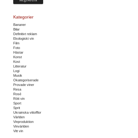
Kategorier
Bananer
Bilar
Definitivt reklam
Ekologiskt vin
Film
Foto
Hästar
Konst
Kost
Litteratur
Logi
Musik
Okategoriserade
Provade viner
Resa
Rosé
Rött vin
Sport
Sprit
Ukrainska vittofflor
Världen
Vinproduktion
Vinvärlden
Vitt vin