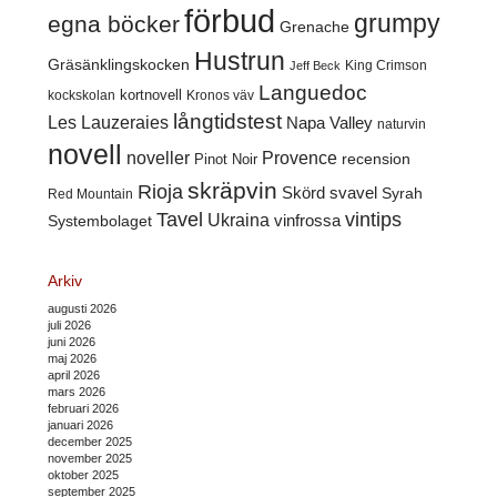
förbud
grumpy
egna böcker
Grenache
Hustrun
Gräsänklingskocken
King Crimson
Jeff Beck
Languedoc
kortnovell
kockskolan
Kronos väv
långtidstest
Les Lauzeraies
Napa Valley
naturvin
novell
noveller
Provence
recension
Pinot Noir
skräpvin
Rioja
Skörd
svavel
Syrah
Red Mountain
Tavel
vintips
Ukraina
Systembolaget
vinfrossa
Arkiv
augusti 2026
juli 2026
juni 2026
maj 2026
april 2026
mars 2026
februari 2026
januari 2026
december 2025
november 2025
oktober 2025
september 2025