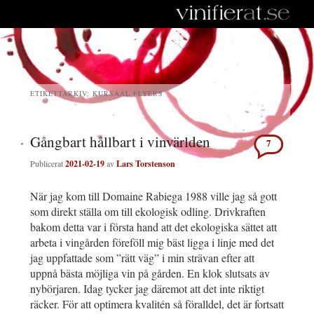
ETIKETTARKIV:
KURSAAL FLYERS
Gångbart hållbart i vinvärlden
7
Publicerat
2021-02-19
av
Lars Torstenson
När jag kom till Domaine Rabiega 1988 ville jag så gott
som direkt ställa om till ekologisk odling. Drivkraften
bakom detta var i första hand att det ekologiska sättet att
arbeta i vingården föreföll mig bäst ligga i linje med det
jag uppfattade som ”rätt väg” i min strävan efter att
uppnå bästa möjliga vin på gården. En klok slutsats av
nybörjaren. Idag tycker jag däremot att det inte riktigt
räcker. För att optimera kvalitén så föralldel, det är fortsatt