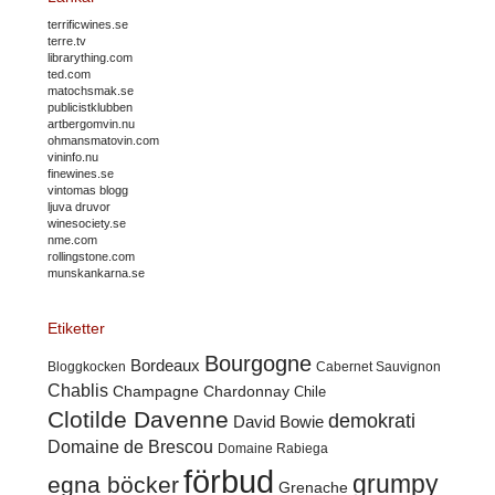
terrificwines.se
terre.tv
librarything.com
ted.com
matochsmak.se
publicistklubben
artbergomvin.nu
ohmansmatovin.com
vininfo.nu
finewines.se
vintomas blogg
ljuva druvor
winesociety.se
nme.com
rollingstone.com
munskankarna.se
Etiketter
Bourgogne
Bordeaux
Cabernet Sauvignon
Bloggkocken
Chablis
Champagne
Chardonnay
Chile
Clotilde Davenne
demokrati
David Bowie
Domaine de Brescou
Domaine Rabiega
förbud
grumpy
egna böcker
Grenache