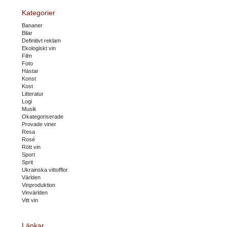
Kategorier
Bananer
Bilar
Definitivt reklam
Ekologiskt vin
Film
Foto
Hästar
Konst
Kost
Litteratur
Logi
Musik
Okategoriserade
Provade viner
Resa
Rosé
Rött vin
Sport
Sprit
Ukrainska vittofflor
Världen
Vinproduktion
Vinvärlden
Vitt vin
Länkar