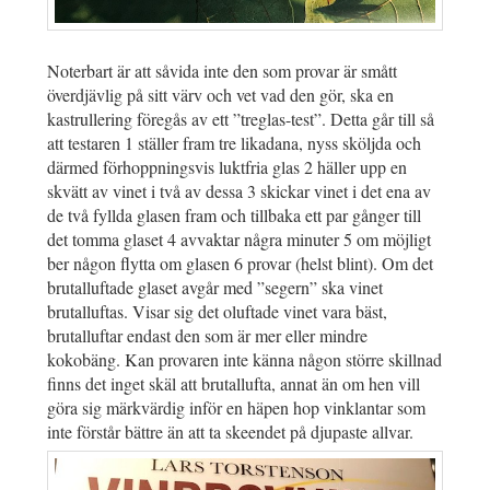
Noterbart är att såvida inte den som provar är smått
överdjävlig på sitt värv och vet vad den gör, ska en
kastrullering föregås av ett ”treglas-test”. Detta går till så
att testaren 1 ställer fram tre likadana, nyss sköljda och
därmed förhoppningsvis luktfria glas 2 häller upp en
skvätt av vinet i två av dessa 3 skickar vinet i det ena av
de två fyllda glasen fram och tillbaka ett par gånger till
det tomma glaset 4 avvaktar några minuter 5 om möjligt
ber någon flytta om glasen 6 provar (helst blint). Om det
brutalluftade glaset avgår med ”segern” ska vinet
brutalluftas. Visar sig det oluftade vinet vara bäst,
brutalluftar endast den som är mer eller mindre
kokobäng. Kan provaren inte känna någon större skillnad
finns det inget skäl att brutallufta, annat än om hen vill
göra sig märkvärdig inför en häpen hop vinklantar som
inte förstår bättre än att ta skeendet på djupaste allvar.