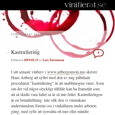
ETIKETTARKIV:
DEKANTERA
Kastrullering
4
Publicerat
2019-02-13
av
Lars Torstenson
I sitt senaste vinbrev (
www.artbergomvin.nu
) skriver
Hans Artberg att syftet med den av mig påhittade
proceduren ”kastrullering” är att snabbmogna vinet. Även
om det vid något olyckligt tillfälle kan ha framstått som
att så skulle vara fallet så är så inte fallet. Kastrulleringen
är en brutalluftning, inte olik den vi vinmakare
understundom företar oss i vinkällaren under arbetets
gång, med syfte att syresätta ett mer eller mindre