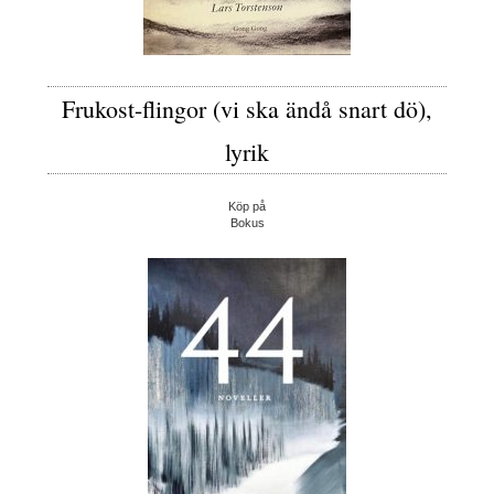
Frukost-flingor (vi ska ändå snart dö),
lyrik
Köp på
Bokus