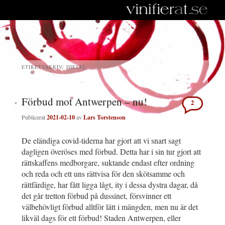
ETIKETTARKIV:
DIESEL
Förbud mot Antwerpen – nu!
2
Publicerat
2021-02-10
av
Lars Torstenson
De eländiga covid-tiderna har gjort att vi snart sagt
dagligen överöses med förbud. Detta har i sin tur gjort att
rättskaffens medborgare, suktande endast efter ordning
och reda och ett uns rättvisa för den skötsamme och
rättfärdige, har fått ligga lågt, ity i dessa dystra dagar, då
det går tretton förbud på dussinet, försvinner ett
välbehövligt förbud alltför lätt i mängden, men nu är det
likväl dags för ett förbud! Staden Antwerpen, eller