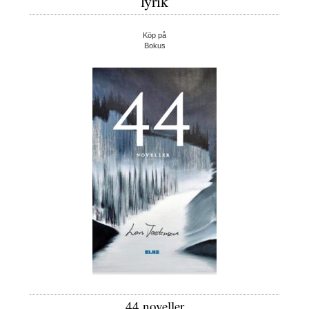
lyrik
Köp på
Bokus
44 noveller