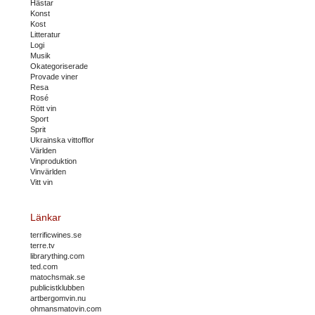
Hästar
Konst
Kost
Litteratur
Logi
Musik
Okategoriserade
Provade viner
Resa
Rosé
Rött vin
Sport
Sprit
Ukrainska vittofflor
Världen
Vinproduktion
Vinvärlden
Vitt vin
Länkar
terrificwines.se
terre.tv
librarything.com
ted.com
matochsmak.se
publicistklubben
artbergomvin.nu
ohmansmatovin.com