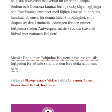
belgiska postverket medverkat till att detta Europas
Sodom och Gomorra kunnat förfölja oskyldiga, laglydiga
och föredömliga européer med löjliga krav på hundratals,
hundratals!, euros för denna hittepå-brottslighet, som
skapats av den kriminella ledningen för den numer
förbjudna staden Antwerpen, måste vi också kräva ett
förbud mot nationen Belgien!
Musik: Det numer förbjudna Belgiens bästa rockmusik,
förbjuden för att inte skrämma den före detta nationens
barn
.
Publicerat i
Okategoriserade
,
Världen
|
Märkt
Antwerpen
,
Anvers
,
Blegien
,
diesel
,
förbud
,
Telex
|
2
svar