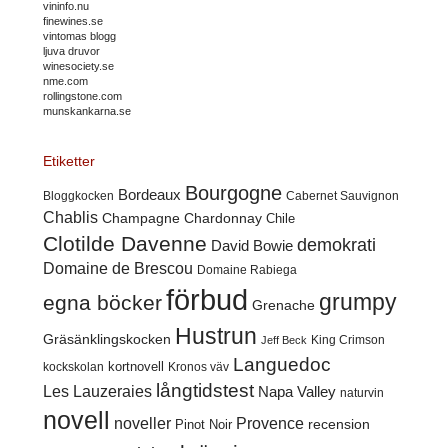
vininfo.nu
finewines.se
vintomas blogg
ljuva druvor
winesociety.se
nme.com
rollingstone.com
munskankarna.se
Etiketter
Bourgogne
Bordeaux
Cabernet Sauvignon
Bloggkocken
Chablis
Champagne
Chardonnay
Chile
Clotilde Davenne
demokrati
David Bowie
Domaine de Brescou
Domaine Rabiega
förbud
grumpy
egna böcker
Grenache
Hustrun
Gräsänklingskocken
King Crimson
Jeff Beck
Languedoc
kortnovell
kockskolan
Kronos väv
långtidstest
Les Lauzeraies
Napa Valley
naturvin
novell
noveller
Provence
recension
Pinot Noir