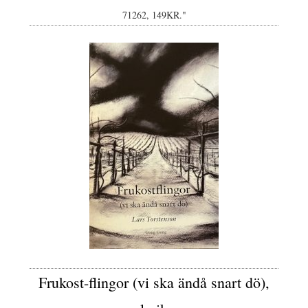
71262, 149KR."
Frukost-flingor (vi ska ändå snart dö),