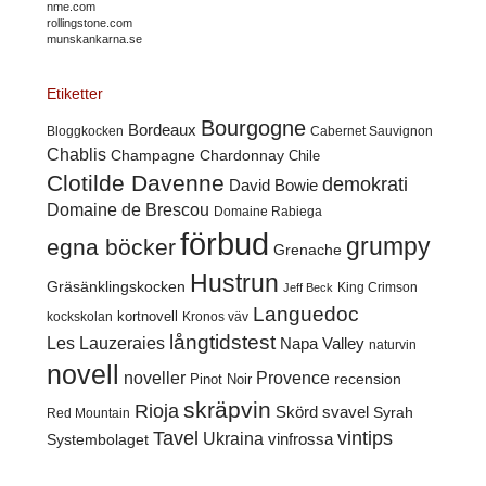
nme.com
rollingstone.com
munskankarna.se
Etiketter
Bourgogne
Bordeaux
Cabernet Sauvignon
Bloggkocken
Chablis
Champagne
Chardonnay
Chile
Clotilde Davenne
demokrati
David Bowie
Domaine de Brescou
Domaine Rabiega
förbud
grumpy
egna böcker
Grenache
Hustrun
Gräsänklingskocken
King Crimson
Jeff Beck
Languedoc
kortnovell
kockskolan
Kronos väv
långtidstest
Les Lauzeraies
Napa Valley
naturvin
novell
noveller
Provence
recension
Pinot Noir
skräpvin
Rioja
Skörd
svavel
Syrah
Red Mountain
Tavel
vintips
Ukraina
Systembolaget
vinfrossa