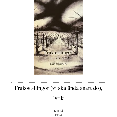
Frukost-flingor (vi ska ändå snart dö),
lyrik
Köp på
Bokus