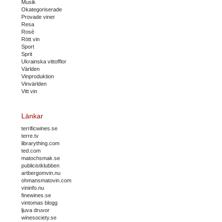
Musik
Okategoriserade
Provade viner
Resa
Rosé
Rött vin
Sport
Sprit
Ukrainska vittofflor
Världen
Vinproduktion
Vinvärlden
Vitt vin
Länkar
terrificwines.se
terre.tv
librarything.com
ted.com
matochsmak.se
publicistklubben
artbergomvin.nu
ohmansmatovin.com
vininfo.nu
finewines.se
vintomas blogg
ljuva druvor
winesociety.se