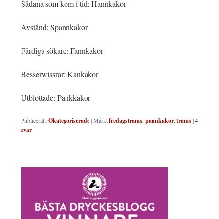
Sådana som kom i tid: Hannkakor
Avstånd: Spannkakor
Färdiga sökare: Fannkakor
Besserwissrar: Kankakor
Utblottade: Pankkakor
Publicerat i
Okategoriserade
|
Märkt
fredagstrams
,
pannkakor
,
trams
|
4
svar