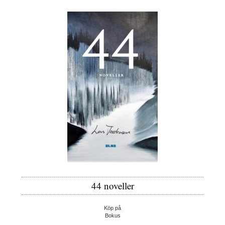
44 noveller
Köp på
Bokus