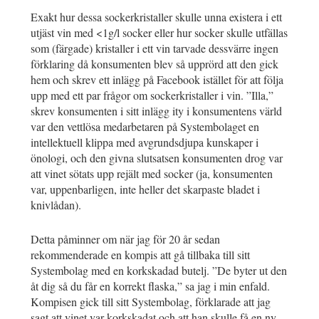
Exakt hur dessa sockerkristaller skulle unna existera i ett
utjäst vin med <1g/l socker eller hur socker skulle utfällas
som (färgade) kristaller i ett vin tarvade dessvärre ingen
förklaring då konsumenten blev så upprörd att den gick
hem och skrev ett inlägg på Facebook istället för att följa
upp med ett par frågor om sockerkristaller i vin. ”Illa,”
skrev konsumenten i sitt inlägg ity i konsumentens värld
var den vettlösa medarbetaren på Systembolaget en
intellektuell klippa med avgrundsdjupa kunskaper i
önologi, och den givna slutsatsen konsumenten drog var
att vinet sötats upp rejält med socker (ja, konsumenten
var, uppenbarligen, inte heller det skarpaste bladet i
knivlådan).
Detta påminner om när jag för 20 år sedan
rekommenderade en kompis att gå tillbaka till sitt
Systembolag med en korkskadad butelj. ”De byter ut den
åt dig så du får en korrekt flaska,” sa jag i min enfald.
Kompisen gick till sitt Systembolag, förklarade att jag
sagt att vinet var korkskadat och att han skulle få en ny