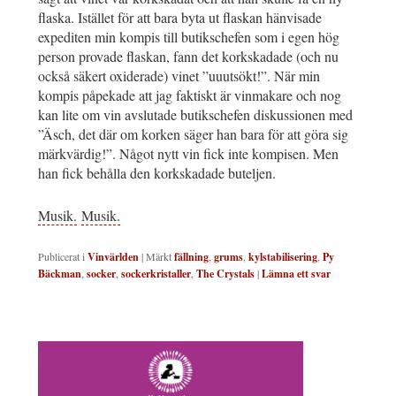
flaska. Istället för att bara byta ut flaskan hänvisade
expediten min kompis till butikschefen som i egen hög
person provade flaskan, fann det korkskadade (och nu
också säkert oxiderade) vinet ”uuutsökt!”. När min
kompis påpekade att jag faktiskt är vinmakare och nog
kan lite om vin avslutade butikschefen diskussionen med
”Äsch, det där om korken säger han bara för att göra sig
märkvärdig!”. Något nytt vin fick inte kompisen. Men
han fick behålla den korkskadade buteljen.
Musik.
Musik.
Publicerat i
Vinvärlden
|
Märkt
fällning
,
grums
,
kylstabilisering
,
Py
Bäckman
,
socker
,
sockerkristaller
,
The Crystals
|
Lämna ett svar