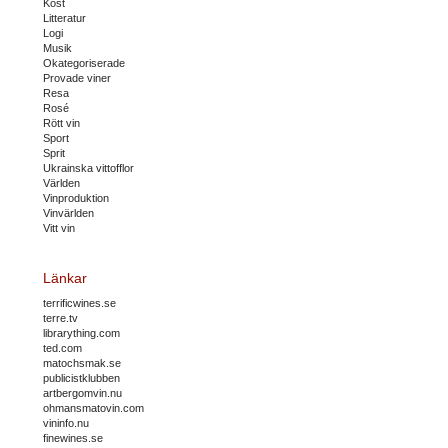
Kost
Litteratur
Logi
Musik
Okategoriserade
Provade viner
Resa
Rosé
Rött vin
Sport
Sprit
Ukrainska vittofflor
Världen
Vinproduktion
Vinvärlden
Vitt vin
Länkar
terrificwines.se
terre.tv
librarything.com
ted.com
matochsmak.se
publicistklubben
artbergomvin.nu
ohmansmatovin.com
vininfo.nu
finewines.se