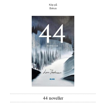
Köp på
Bokus
44 noveller