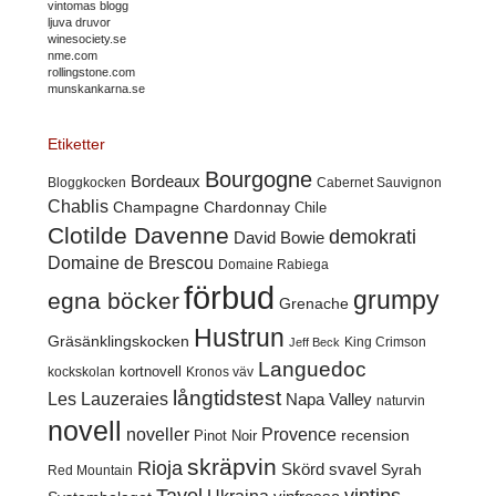
vintomas blogg
ljuva druvor
winesociety.se
nme.com
rollingstone.com
munskankarna.se
Etiketter
Bourgogne
Bordeaux
Cabernet Sauvignon
Bloggkocken
Chablis
Champagne
Chardonnay
Chile
Clotilde Davenne
demokrati
David Bowie
Domaine de Brescou
Domaine Rabiega
förbud
grumpy
egna böcker
Grenache
Hustrun
Gräsänklingskocken
King Crimson
Jeff Beck
Languedoc
kortnovell
kockskolan
Kronos väv
långtidstest
Les Lauzeraies
Napa Valley
naturvin
novell
noveller
Provence
recension
Pinot Noir
skräpvin
Rioja
Skörd
svavel
Syrah
Red Mountain