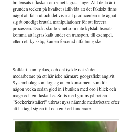
bottensats i flaskan om vinet lagras länge. Allt detta är i
grunden tecken på kvalitet såtillvida att det faktiskt finns
något att fälla ut och det visar att producenten inte ägnat
sig åt onödigt brutala manipulationer för att forcera
processen. Dock: skulle vinet som inte kylstabiliserats
komma att lagras kallt under en transport, till exempel,
eller i ett kylskåp, kan en forcerad utfällning ske.
Solklart, kan tyckas, och det tyckte också den
medarbetare på ett här icke närmare geografiskt angivit
Systembolag som tog sig an en konsument som för
någon vecka sedan gled in i butiken med oro i blick och
mage och en flaska Les Sorts med grums på botten.
”Sockerkristaller!” utbrast nyss nämnde medarbetare efter
att ha tagit sig en titt och en kort funderare.