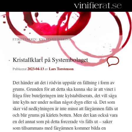
ETIKETTARKIV:
KYLSTABILISERING
Kristallklart på Systembolaget
Publicerat
2023-04-13
av
Lars Torstenson
Det händer att det i rödvin uppstår en fällning i form av
grums. Grunden för att detta ska kunna ske är att vinet i
fråga före buteljeringen inte kylstabiliserats, det vill säga
inte kylts ner under nollan något dygn eller så. Det som
sker vid nedkylningen är inte minst att färgämnen fälls ut
och blir grums på kärlets botten. Men det kan också vara
en del annat som på detta forcerade vis fälls ut – saker
som tillsammans med färgämnen kommer bilda en