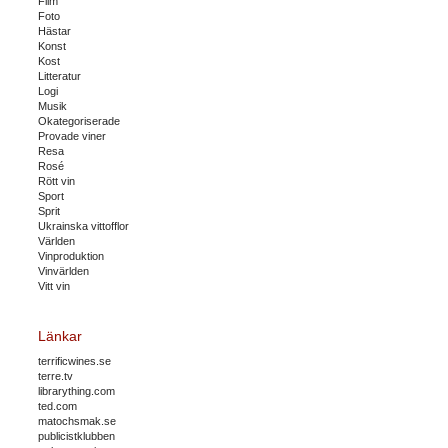
Film
Foto
Hästar
Konst
Kost
Litteratur
Logi
Musik
Okategoriserade
Provade viner
Resa
Rosé
Rött vin
Sport
Sprit
Ukrainska vittofflor
Världen
Vinproduktion
Vinvärlden
Vitt vin
Länkar
terrificwines.se
terre.tv
librarything.com
ted.com
matochsmak.se
publicistklubben