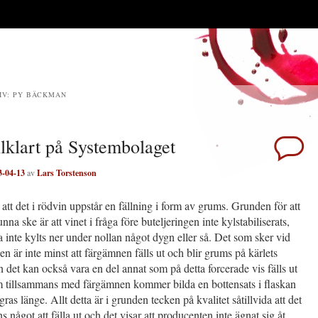
IV:
PY BÄCKMAN
llklart på Systembolaget
3-04-13
av
Lars Torstenson
att det i rödvin uppstår en fällning i form av grums. Grunden för att
nna ske är att vinet i fråga före buteljeringen inte kylstabiliserats,
ga inte kylts ner under nollan något dygn eller så. Det som sker vid
n är inte minst att färgämnen fälls ut och blir grums på kärlets
 det kan också vara en del annat som på detta forcerade vis fälls ut
m tillsammans med färgämnen kommer bilda en bottensats i flaskan
ras länge. Allt detta är i grunden tecken på kvalitet såtillvida att det
ns något att fälla ut och det visar att producenten inte ägnat sig åt