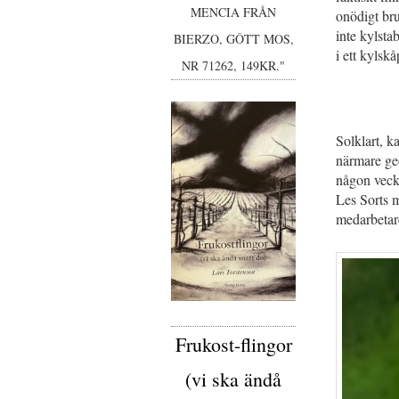
MENCIA FRÅN
onödigt bru
inte kylstab
BIERZO, GÔTT MOS,
i ett kylsk
NR 71262, 149KR."
Solklart, k
närmare ge
någon vecka
Les Sorts 
medarbetare 
Frukost-flingor
(vi ska ändå