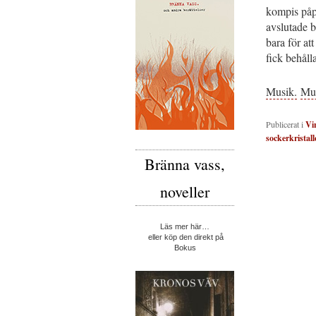
kompis påpe
avslutade 
bara för at
fick behåll
Musik.
Mus
Publicerat i
Vi
sockerkristall
Bränna vass,
noveller
Läs mer här…
eller köp den direkt på
Bokus