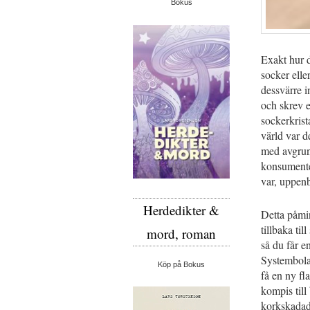
Bokus
Exakt hur d
socker eller
dessvärre 
och skrev e
sockerkrist
värld var d
med avgrun
konsumenten
var, uppenb
Herdedikter &
Detta påmi
tillbaka ti
mord, roman
så du får e
Systembolag
Köp på Bokus
få en ny fl
kompis till
korkskadad