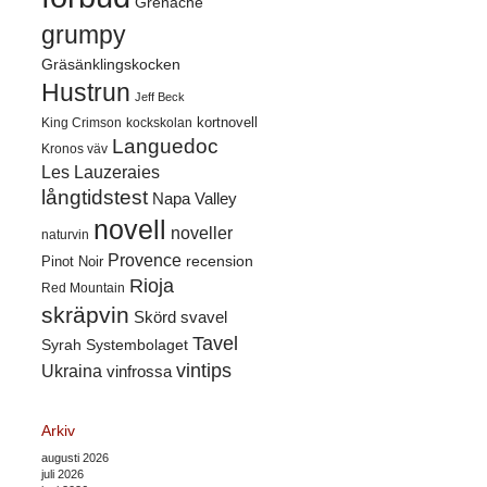
Grenache
grumpy
Gräsänklingskocken
Hustrun
Jeff Beck
kortnovell
King Crimson
kockskolan
Languedoc
Kronos väv
Les Lauzeraies
långtidstest
Napa Valley
novell
noveller
naturvin
Provence
recension
Pinot Noir
Rioja
Red Mountain
skräpvin
Skörd
svavel
Tavel
Syrah
Systembolaget
vintips
Ukraina
vinfrossa
Arkiv
augusti 2026
juli 2026