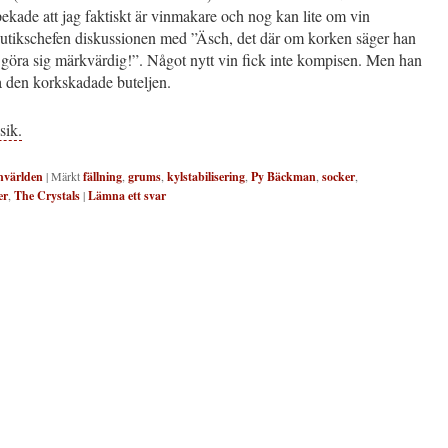
kade att jag faktiskt är vinmakare och nog kan lite om vin
butikschefen diskussionen med ”Äsch, det där om korken säger han
t göra sig märkvärdig!”. Något nytt vin fick inte kompisen. Men han
a den korkskadade buteljen.
ik.
nvärlden
|
Märkt
fällning
,
grums
,
kylstabilisering
,
Py Bäckman
,
socker
,
er
,
The Crystals
|
Lämna ett svar