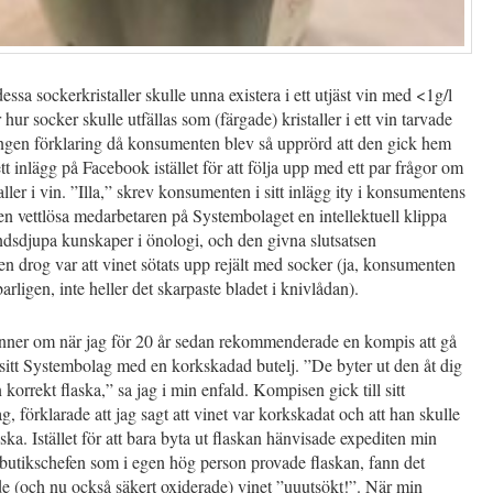
essa sockerkristaller skulle unna existera i ett utjäst vin med <1g/l
 hur socker skulle utfällas som (färgade) kristaller i ett vin tarvade
ingen förklaring då konsumenten blev så upprörd att den gick hem
tt inlägg på Facebook istället för att följa upp med ett par frågor om
aller i vin. ”Illa,” skrev konsumenten i sitt inlägg ity i konsumentens
en vettlösa medarbetaren på Systembolaget en intellektuell klippa
dsdjupa kunskaper i önologi, och den givna slutsatsen
 drog var att vinet sötats upp rejält med socker (ja, konsumenten
arligen, inte heller det skarpaste bladet i knivlådan).
nner om när jag för 20 år sedan rekommenderade en kompis att gå
ll sitt Systembolag med en korkskadad butelj. ”De byter ut den åt dig
n korrekt flaska,” sa jag i min enfald. Kompisen gick till sitt
, förklarade att jag sagt att vinet var korkskadat och att han skulle
aska. Istället för att bara byta ut flaskan hänvisade expediten min
 butikschefen som i egen hög person provade flaskan, fann det
e (och nu också säkert oxiderade) vinet ”uuutsökt!”. När min