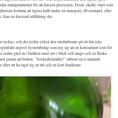
tala manipulationer för att forcera processen. Dock: skulle vinet som
iliserats komma att lagras kallt under en transport, till exempel, eller
åp, kan en forcerad utfällning ske.
an tyckas, och det tyckte också den medarbetare på ett här icke
ografiskt angivit Systembolag som tog sig an en konsument som för
 sedan gled in i butiken med oro i blick och mage och en flaska
med grums på botten. ”Sockerkristaller!” utbrast nyss nämnde
efter att ha tagit sig en titt och en kort funderare.