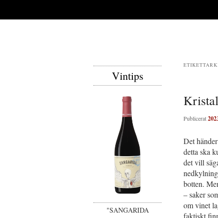
ETIKETTARK
Vintips
Krista
Publicerat
202
Det händer 
detta ska ku
det vill sä
nedkylninge
botten. Men
– saker so
om vinet lag
"SANGARIDA
faktiskt fin