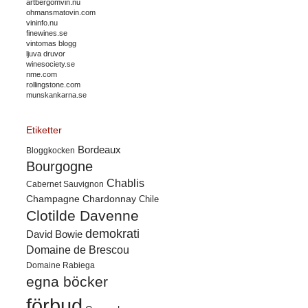
artbergomvin.nu
ohmansmatovin.com
vininfo.nu
finewines.se
vintomas blogg
ljuva druvor
winesociety.se
nme.com
rollingstone.com
munskankarna.se
Etiketter
Bordeaux
Bloggkocken
Bourgogne
Chablis
Cabernet Sauvignon
Champagne
Chardonnay
Chile
Clotilde Davenne
demokrati
David Bowie
Domaine de Brescou
Domaine Rabiega
egna böcker
förbud