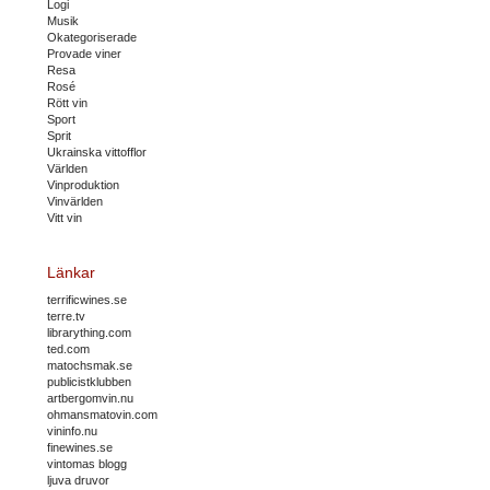
Logi
Musik
Okategoriserade
Provade viner
Resa
Rosé
Rött vin
Sport
Sprit
Ukrainska vittofflor
Världen
Vinproduktion
Vinvärlden
Vitt vin
Länkar
terrificwines.se
terre.tv
librarything.com
ted.com
matochsmak.se
publicistklubben
artbergomvin.nu
ohmansmatovin.com
vininfo.nu
finewines.se
vintomas blogg
ljuva druvor