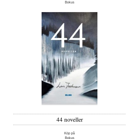
Bokus
44 noveller
Köp på
Bokus