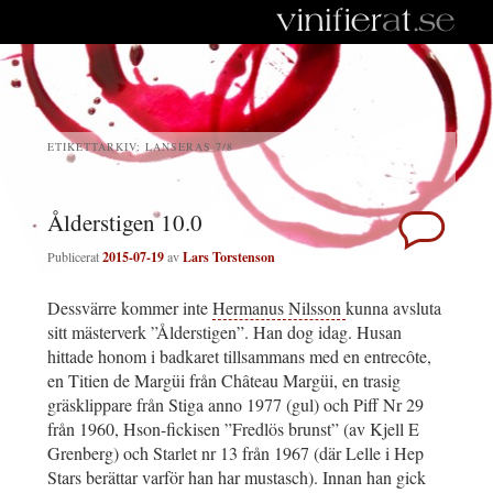
ETIKETTARKIV:
LANSERAS 7/8
Ålderstigen 10.0
Publicerat
2015-07-19
av
Lars Torstenson
Dessvärre kommer inte
Hermanus Nilsson
kunna avsluta
sitt mästerverk ”Ålderstigen”. Han dog idag. Husan
hittade honom i badkaret tillsammans med en entrecôte,
en Titien de Margüi från Château Margüi, en trasig
gräsklippare från Stiga anno 1977 (gul) och Piff Nr 29
från 1960, Hson-fickisen ”Fredlös brunst” (av Kjell E
Grenberg) och Starlet nr 13 från 1967 (där Lelle i Hep
Stars berättar varför han har mustasch). Innan han gick