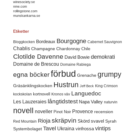
winesociety.se
nme.com
rollingstone.com
munskankarna.se
Etiketter
Bourgogne
Bordeaux
Cabernet Sauvignon
Bloggkocken
Chablis
Champagne
Chardonnay
Chile
Clotilde Davenne
demokrati
David Bowie
Domaine de Brescou
Domaine Rabiega
förbud
grumpy
egna böcker
Grenache
Hustrun
Gräsänklingskocken
King Crimson
Jeff Beck
Languedoc
kortnovell
kockskolan
Kronos väv
långtidstest
Les Lauzeraies
Napa Valley
naturvin
novell
noveller
Provence
recension
Pinot Noir
skräpvin
Rioja
Skörd
svavel
Syrah
Red Mountain
Tavel
vintips
Ukraina
Systembolaget
vinfrossa