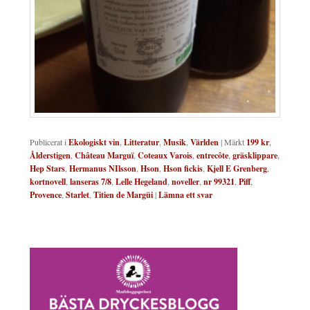
Publicerat i
Ekologiskt vin
,
Litteratur
,
Musik
,
Världen
|
Märkt
199 kr
,
Ålderstigen
,
Château Marguï
,
Coteaux Varois
,
entrecôte
,
gräsklippare
,
Hep Stars
,
Hermanus NIlsson
,
Hson
,
Hson fickis
,
Kjell E Grenberg
,
kortnovell
,
lanseras 7/8
,
Lelle Hegeland
,
noveller
,
nr 99321
,
Piff
,
Provence
,
Starlet
,
Titien de Margüi
|
Lämna ett svar