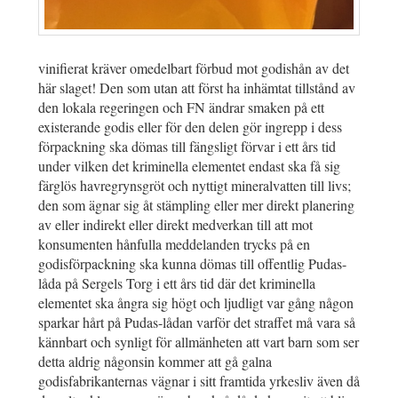
vinifierat kräver omedelbart förbud mot godishån av det
här slaget! Den som utan att först ha inhämtat tillstånd av
den lokala regeringen och FN ändrar smaken på ett
existerande godis eller för den delen gör ingrepp i dess
förpackning ska dömas till fängsligt förvar i ett års tid
under vilken det kriminella elementet endast ska få sig
färglös havregrynsgröt och nyttigt mineralvatten till livs;
den som ägnar sig åt stämpling eller mer direkt planering
av eller indirekt eller direkt medverkan till att mot
konsumenten hånfulla meddelanden trycks på en
godisförpackning ska kunna dömas till offentlig Pudas-
låda på Sergels Torg i ett års tid där det kriminella
elementet ska ångra sig högt och ljudligt var gång någon
sparkar hårt på Pudas-lådan varför det straffet må vara så
kännbart och synligt för allmänheten att vart barn som ser
detta aldrig någonsin kommer att gå galna
godisfabrikanternas vägnar i sitt framtida yrkesliv även då