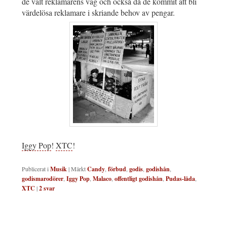
de valt reklamarens väg och också då de kommit att bli
värdelösa reklamare i skriande behov av pengar.
Iggy Pop
!
XTC
!
Publicerat i
Musik
|
Märkt
Candy
,
förbud
,
godis
,
godishån
,
godismarodörer
,
Iggy Pop
,
Malaco
,
offentligt godishån
,
Pudas-låda
,
XTC
|
2
svar