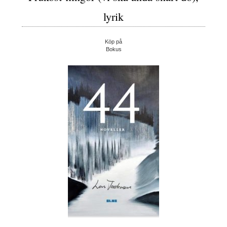
lyrik
Köp på
Bokus