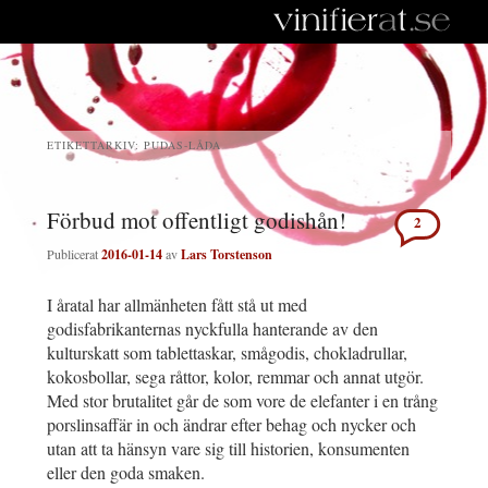
ETIKETTARKIV:
PUDAS-LÅDA
Förbud mot offentligt godishån!
2
Publicerat
2016-01-14
av
Lars Torstenson
I åratal har allmänheten fått stå ut med
godisfabrikanternas nyckfulla hanterande av den
kulturskatt som tablettaskar, smågodis, chokladrullar,
kokosbollar, sega råttor, kolor, remmar och annat utgör.
Med stor brutalitet går de som vore de elefanter i en trång
porslinsaffär in och ändrar efter behag och nycker och
utan att ta hänsyn vare sig till historien, konsumenten
eller den goda smaken.