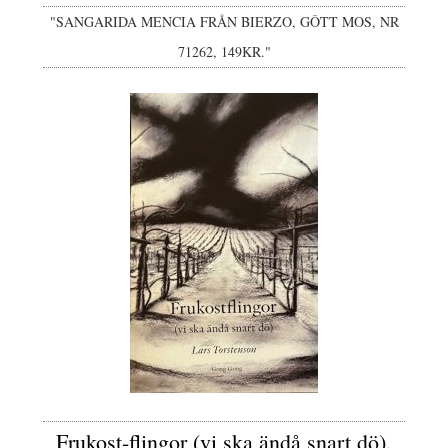
"SANGARIDA MENCIA FRÅN BIERZO, GÔTT MOS, NR
71262, 149KR."
Frukost-flingor (vi ska ändå snart dö),