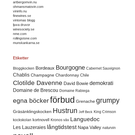
artbergomvin.nu
ohmansmatovin.com
vininfo.nu
finewines.se
vintomas blogg
ljuva druvor
winesociety.se
nme.com
rollingstone.com
munskankarna.se
Etiketter
Bourgogne
Bordeaux
Cabernet Sauvignon
Bloggkocken
Chablis
Champagne
Chardonnay
Chile
Clotilde Davenne
demokrati
David Bowie
Domaine de Brescou
Domaine Rabiega
förbud
grumpy
egna böcker
Grenache
Hustrun
Gräsänklingskocken
King Crimson
Jeff Beck
Languedoc
kortnovell
kockskolan
Kronos väv
långtidstest
Les Lauzeraies
Napa Valley
naturvin