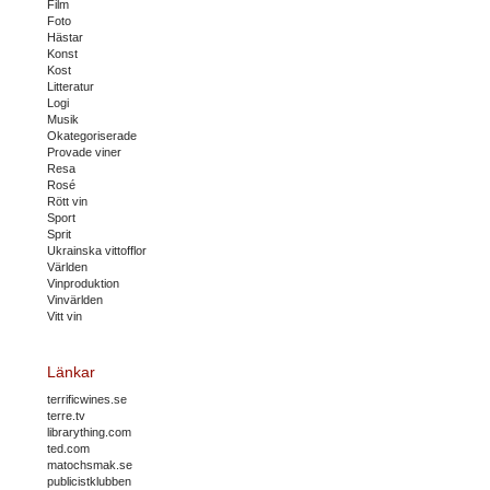
Film
Foto
Hästar
Konst
Kost
Litteratur
Logi
Musik
Okategoriserade
Provade viner
Resa
Rosé
Rött vin
Sport
Sprit
Ukrainska vittofflor
Världen
Vinproduktion
Vinvärlden
Vitt vin
Länkar
terrificwines.se
terre.tv
librarything.com
ted.com
matochsmak.se
publicistklubben