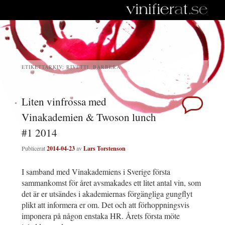
ETIKETTARKIV:
RIVETTI. BARBERA
Liten vinfrossa med
Vinakademien & Twoson lunch
#1 2014
Publicerat
2014-04-23
av
Lars Torstenson
I samband med Vinakademiens i Sverige första
sammankomst för året avsmakades ett litet antal vin, som
det är er utsändes i akademiernas förgängliga gungflyt
plikt att informera er om. Det och att förhoppningsvis
imponera på någon enstaka HR. Årets första möte