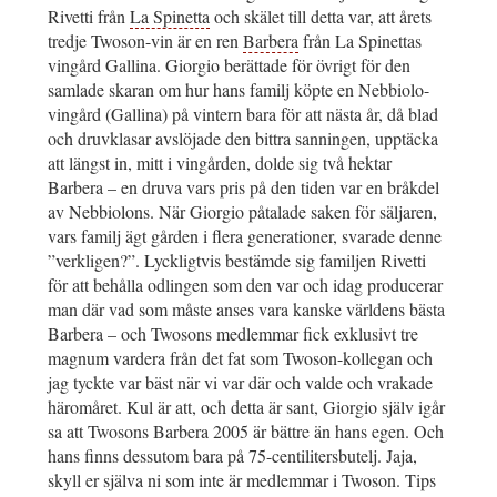
Rivetti från
La Spinetta
och skälet till detta var, att årets
tredje Twoson-vin är en ren
Barbera
från La Spinettas
vingård Gallina. Giorgio berättade för övrigt för den
samlade skaran om hur hans familj köpte en Nebbiolo-
vingård (Gallina) på vintern bara för att nästa år, då blad
och druvklasar avslöjade den bittra sanningen, upptäcka
att längst in, mitt i vingården, dolde sig två hektar
Barbera – en druva vars pris på den tiden var en bråkdel
av Nebbiolons. När Giorgio påtalade saken för säljaren,
vars familj ägt gården i flera generationer, svarade denne
”verkligen?”. Lyckligtvis bestämde sig familjen Rivetti
för att behålla odlingen som den var och idag producerar
man där vad som måste anses vara kanske världens bästa
Barbera – och Twosons medlemmar fick exklusivt tre
magnum vardera från det fat som Twoson-kollegan och
jag tyckte var bäst när vi var där och valde och vrakade
häromåret. Kul är att, och detta är sant, Giorgio själv igår
sa att Twosons Barbera 2005 är bättre än hans egen. Och
hans finns dessutom bara på 75-centilitersbutelj. Jaja,
skyll er själva ni som inte är medlemmar i Twoson. Tips