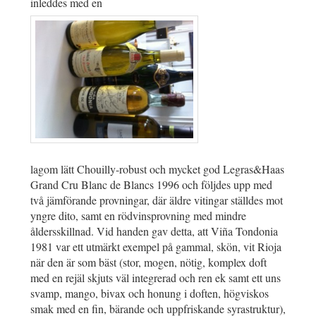
inleddes med en
lagom lätt Chouilly-robust och mycket god Legras&Haas
Grand Cru Blanc de Blancs 1996 och följdes upp med
två jämförande provningar, där äldre vitingar ställdes mot
yngre dito, samt en rödvinsprovning med mindre
åldersskillnad. Vid handen gav detta, att Viña Tondonia
1981 var ett utmärkt exempel på gammal, skön, vit Rioja
när den är som bäst (stor, mogen, nötig, komplex doft
med en rejäl skjuts väl integrerad och ren ek samt ett uns
svamp, mango, bivax och honung i doften, högviskos
smak med en fin, bärande och uppfriskande syrastruktur),