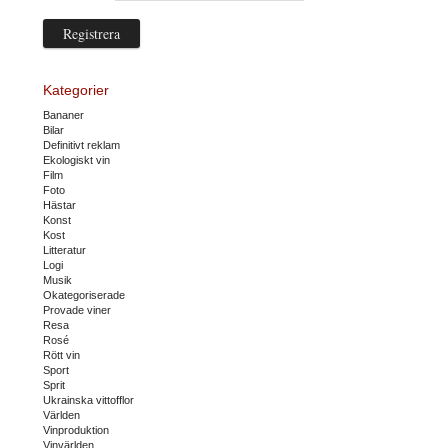
Kategorier
Bananer
Bilar
Definitivt reklam
Ekologiskt vin
Film
Foto
Hästar
Konst
Kost
Litteratur
Logi
Musik
Okategoriserade
Provade viner
Resa
Rosé
Rött vin
Sport
Sprit
Ukrainska vittofflor
Världen
Vinproduktion
Vinvärlden