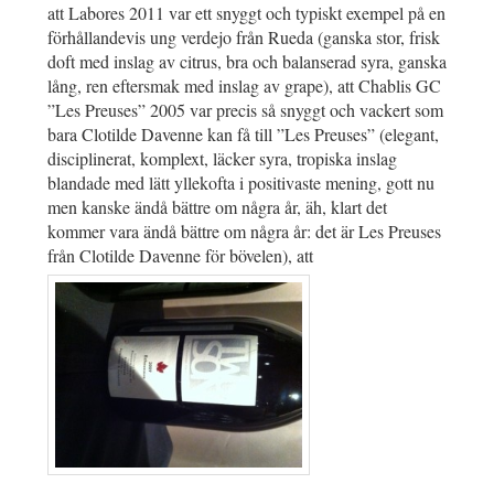
att Labores 2011 var ett snyggt och typiskt exempel på en
förhållandevis ung verdejo från Rueda (ganska stor, frisk
doft med inslag av citrus, bra och balanserad syra, ganska
lång, ren eftersmak med inslag av grape), att Chablis GC
”Les Preuses” 2005 var precis så snyggt och vackert som
bara Clotilde Davenne kan få till ”Les Preuses” (elegant,
disciplinerat, komplext, läcker syra, tropiska inslag
blandade med lätt yllekofta i positivaste mening, gott nu
men kanske ändå bättre om några år, äh, klart det
kommer vara ändå bättre om några år: det är Les Preuses
från Clotilde Davenne för bövelen), att