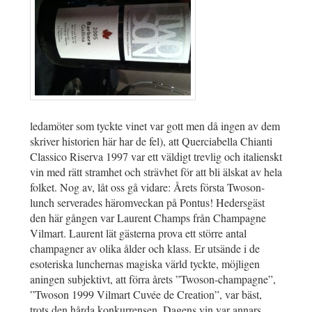
ledamöter som tyckte vinet var gott men då ingen av dem
skriver historien här har de fel), att Querciabella Chianti
Classico Riserva 1997 var ett väldigt trevlig och italienskt
vin med rätt stramhet och strävhet för att bli älskat av hela
folket. Nog av, låt oss gå vidare: Årets första Twoson-
lunch serverades häromveckan på Pontus! Hedersgäst
den här gången var Laurent Champs från Champagne
Vilmart. Laurent lät gästerna prova ett större antal
champagner av olika ålder och klass. Er utsände i de
esoteriska lunchernas magiska värld tyckte, möjligen
aningen subjektivt, att förra årets ”Twoson-champagne”,
”Twoson 1999 Vilmart Cuvée de Creation”, var bäst,
trots den hårda konkurrensen. Dagens vin var annars