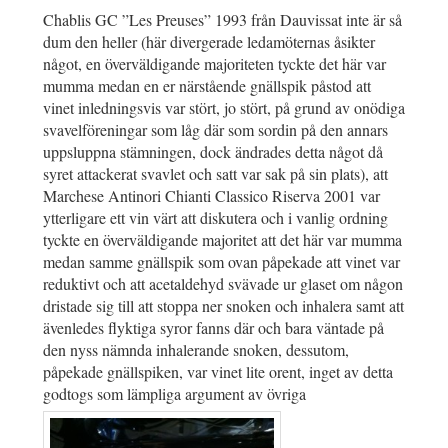
Chablis GC ”Les Preuses” 1993 från Dauvissat inte är så
dum den heller (här divergerade ledamöternas åsikter
något, en överväldigande majoriteten tyckte det här var
mumma medan en er närstående gnällspik påstod att
vinet inledningsvis var stört, jo stört, på grund av onödiga
svavelföreningar som låg där som sordin på den annars
uppsluppna stämningen, dock ändrades detta något då
syret attackerat svavlet och satt var sak på sin plats), att
Marchese Antinori Chianti Classico Riserva 2001 var
ytterligare ett vin värt att diskutera och i vanlig ordning
tyckte en överväldigande majoritet att det här var mumma
medan samme gnällspik som ovan påpekade att vinet var
reduktivt och att acetaldehyd svävade ur glaset om någon
dristade sig till att stoppa ner snoken och inhalera samt att
ävenledes flyktiga syror fanns där och bara väntade på
den nyss nämnda inhalerande snoken, dessutom,
påpekade gnällspiken, var vinet lite orent, inget av detta
godtogs som lämpliga argument av övriga