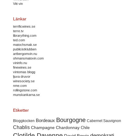
Vitt vin
Länkar
terrificwines.se
terre.tv
librarything.com
ted.com
matochsmak.se
publicistklubben
artbergomvin.nu
ohmansmatovin.com
vininfo.nu
finewines.se
vintomas blogg
ljuva druvor
winesociety.se
nme.com
rollingstone.com
munskankarna.se
Etiketter
Bourgogne
Bordeaux
Cabernet Sauvignon
Bloggkocken
Chablis
Champagne
Chardonnay
Chile
Clotilde Davenne
demokrati
David Bowie