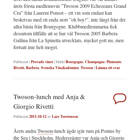
årets första medlemsvin ”Twoson 2009 Echezeaux Grand
Cru” från Laurent Ponsot – ett vin som endast kan
beskrivas med ett enda stort ”oh boy!”, inte långt från det
allra bästa från Bourgogne. Klubbmedlemmarna fick
dessutom tillfälle att se hur väl Twoson 2005 Barbera
Gallina från La Spinetta utvecklats, mycket gott nu, men
fortsatt inte helt moget.
Publicerat i
Provade viner
|
Märkt
Bourgogne
,
Champagne
,
Piemonte
,
Rivetti. Barbera
,
Svenska Vinakademien
,
Twoson
|
Lämna ett svar
Twoson-lunch med Anja &
Giorgio Rivetti
Publicerat
2011-10-12
av
Lars Torstenson
Årets andra
Twoson
-lunch ägde igår rum på Pontus by
the Sea i Stockholm. Hedersgäster var Anja och Giorgio