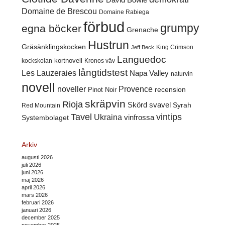
Domaine de Brescou
Domaine Rabiega
förbud
grumpy
egna böcker
Grenache
Hustrun
Gräsänklingskocken
King Crimson
Jeff Beck
Languedoc
kortnovell
kockskolan
Kronos väv
långtidstest
Les Lauzeraies
Napa Valley
naturvin
novell
noveller
Provence
recension
Pinot Noir
skräpvin
Rioja
Skörd
svavel
Syrah
Red Mountain
Tavel
vintips
Ukraina
Systembolaget
vinfrossa
Arkiv
augusti 2026
juli 2026
juni 2026
maj 2026
april 2026
mars 2026
februari 2026
januari 2026
december 2025
november 2025