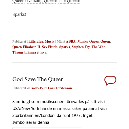
Queen
!
Dancing Queen
!
The Queen!
Sparks
!
Publicerat i
Litteratur
,
Musik
|
Märkt
ABBA
,
Monica Queen
,
Queen
,
Queen Elizabeth II
,
Sex Pistols
,
Sparks
,
Stephen Fry
,
The Who
,
Thrum
|
Lämna ett svar
God Save The Queen
Publicerat
2014-05-15
av
Lars Torstenson
Samtidigt som musikscenen förnyades på sitt vis i
USA/New York hände en massa saker på annat vis i
Storbritannien/London, då runt 1977. Inget
symboliserar denna