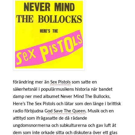
förändring mer än
Sex Pistols
som satte en
säkerhetsnål i populärmusikens historia när bandet
damp ner med albumet Never Mind The Bullocks,
Here’s The Sex Pistols och låtar som den länge i brittisk
radio förbjudna G
od Save The Queen
. Musik och en
attityd som ifrågasatte de då rådande
ungdomsnormerna och subkulturerna och gav luft åt
dem som inte orkade sitta och diskutera över ett glas