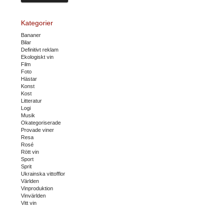
Kategorier
Bananer
Bilar
Definitivt reklam
Ekologiskt vin
Film
Foto
Hästar
Konst
Kost
Litteratur
Logi
Musik
Okategoriserade
Provade viner
Resa
Rosé
Rött vin
Sport
Sprit
Ukrainska vittofflor
Världen
Vinproduktion
Vinvärlden
Vitt vin