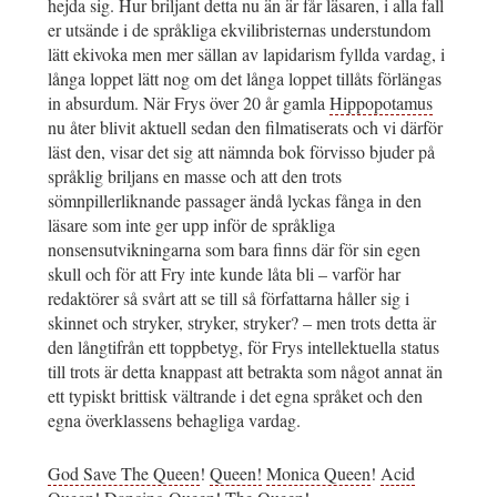
hejda sig. Hur briljant detta nu än är får läsaren, i alla fall
er utsände i de språkliga ekvilibristernas understundom
lätt ekivoka men mer sällan av lapidarism fyllda vardag, i
långa loppet lätt nog om det långa loppet tillåts förlängas
in absurdum. När Frys över 20 år gamla
Hippopotamus
nu åter blivit aktuell sedan den filmatiserats och vi därför
läst den, visar det sig att nämnda bok förvisso bjuder på
språklig briljans en masse och att den trots
sömnpillerliknande passager ändå lyckas fånga in den
läsare som inte ger upp inför de språkliga
nonsensutvikningarna som bara finns där för sin egen
skull och för att Fry inte kunde låta bli – varför har
redaktörer så svårt att se till så författarna håller sig i
skinnet och stryker, stryker, stryker? – men trots detta är
den långtifrån ett toppbetyg, för Frys intellektuella status
till trots är detta knappast att betrakta som något annat än
ett typiskt brittisk vältrande i det egna språket och den
egna överklassens behagliga vardag.
God Save The Queen
!
Queen!
Monica Queen
!
Acid