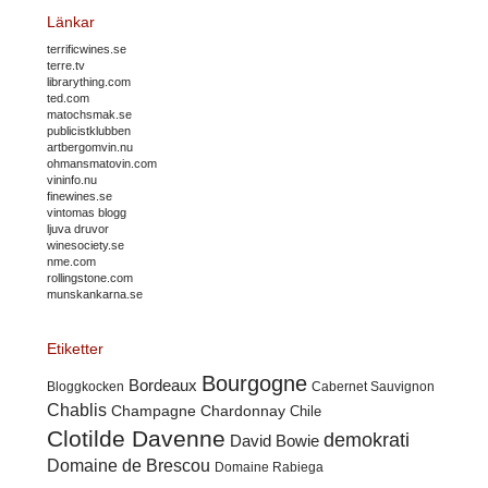
Länkar
terrificwines.se
terre.tv
librarything.com
ted.com
matochsmak.se
publicistklubben
artbergomvin.nu
ohmansmatovin.com
vininfo.nu
finewines.se
vintomas blogg
ljuva druvor
winesociety.se
nme.com
rollingstone.com
munskankarna.se
Etiketter
Bourgogne
Bordeaux
Cabernet Sauvignon
Bloggkocken
Chablis
Champagne
Chardonnay
Chile
Clotilde Davenne
demokrati
David Bowie
Domaine de Brescou
Domaine Rabiega