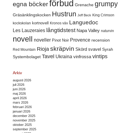
förbud
grumpy
egna böcker
Grenache
Hustrun
Gräsänklingskocken
King Crimson
Jeff Beck
Languedoc
kortnovell
kockskolan
Kronos väv
långtidstest
Les Lauzeraies
Napa Valley
naturvin
novell
noveller
Provence
recension
Pinot Noir
skräpvin
Rioja
Skörd
svavel
Syrah
Red Mountain
Tavel
vintips
Ukraina
Systembolaget
vinfrossa
Arkiv
augusti 2026
juli 2026
juni 2026
maj 2026
april 2026
mars 2026
februari 2026
januari 2026
december 2025
november 2025
oktober 2025
september 2025