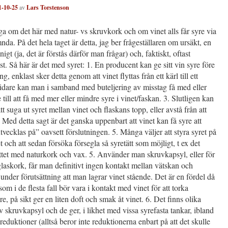
1-10-25
av
Lars Torstenson
ga om det här med natur- vs skruvkork och om vinet alls får syre via
nda. På det hela taget är detta, jag ber frågeställaren om ursäkt, en
igt (ja, det är förstås därför man frågar) och, faktiskt, oftast
st. Så här är det med syret: 1. En producent kan ge sitt vin syre före
ng, enklast sker detta genom att vinet flyttas från ett kärl till ett
idare kan man i samband med buteljering av misstag få med eller
 till att få med mer eller mindre syre i vinet/faskan. 3. Slutligen kan
tt suga ut syret mellan vinet och flaskans topp, eller avstå från att
. Med detta sagt är det ganska uppenbart att vinet kan få syre att
tvecklas på” oavsett förslutningen. 5. Många väljer att styra syret på
et och att sedan försöka försegla så syretätt som möjligt, t ex det
ttet med naturkork och vax. 5. Använder man skruvkapsyl, eller för
laskork, får man definitivt ingen kontakt mellan vätskan och
 under förutsättning att man lagrar vinet stående. Det är en fördel då
som i de flesta fall bör vara i kontakt med vinet för att torka
, på sikt ger en liten doft och smak åt vinet. 6. Det finns olika
av skruvkapsyl och de ger, i likhet med vissa syrefasta tankar, ibland
 reduktioner (alltså beror inte reduktionerna enbart på att det skulle