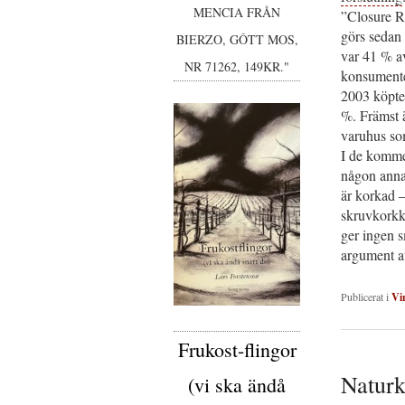
MENCIA FRÅN
”Closure R
görs sedan
BIERZO, GÔTT MOS,
var 41 % a
NR 71262, 149KR."
konsumenter
2003 köpte
%. Främst ä
varuhus som
I de komme
någon annan
är korkad 
skruvkorkkr
ger ingen 
argument at
Publicerat i
Vi
Frukost-flingor
Naturk
(vi ska ändå