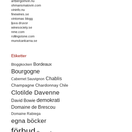
artbergomvin.nu
ohmansmatovin.com
vininfo.nu
finewines.se
vintomas blogg
ljuva druvor
winesociety.se
nme.com
rollingstone.com
munskankarna.se
Etiketter
Bordeaux
Bloggkocken
Bourgogne
Chablis
Cabernet Sauvignon
Champagne
Chardonnay
Chile
Clotilde Davenne
demokrati
David Bowie
Domaine de Brescou
Domaine Rabiega
egna böcker
förbud