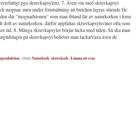
r syrefattigt pga skruvkapsylen). 7. Även vin med skruvkapsyl
ch mognar, men under förutsättning att buteljen lagras stående får
 den där ”mognadstonen” som man ibland får av naturkorken i form
 doft av naturkorken, därför uppfattas skruvkapsylsviner ofta som
ver tid. 8. Många skruvkapsyler börjar läcka med tiden. Så ska man
långtidslagra på skruvkapsyl behöver man lacka/vaxa även de
nproduktion
|
Märkt
Naturkork
,
skruvkork
|
Lämna ett svar