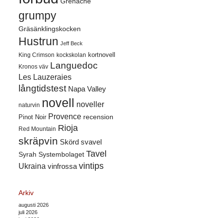
Grenache
grumpy
Gräsänklingskocken
Hustrun
Jeff Beck
kortnovell
King Crimson
kockskolan
Languedoc
Kronos väv
Les Lauzeraies
långtidstest
Napa Valley
novell
noveller
naturvin
Provence
recension
Pinot Noir
Rioja
Red Mountain
skräpvin
Skörd
svavel
Tavel
Syrah
Systembolaget
vintips
Ukraina
vinfrossa
Arkiv
augusti 2026
juli 2026