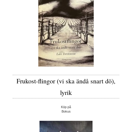
Frukost-flingor (vi ska ändå snart dö),
lyrik
Köp på
Bokus