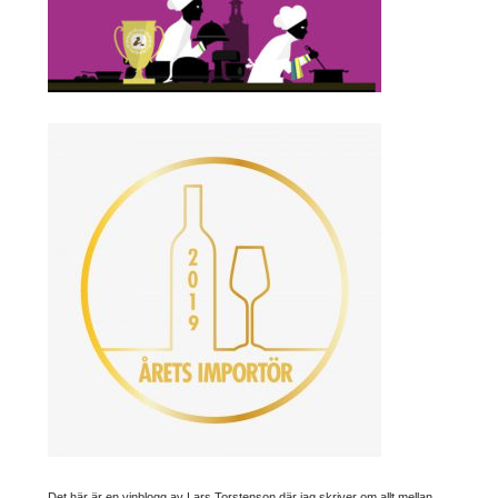
Det här är en vinblogg av Lars Torstenson där jag skriver om allt mellan