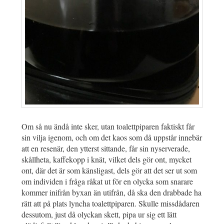
Om så nu ändå inte sker, utan toalettpiparen faktiskt får
sin vilja igenom, och om det kaos som då uppstår innebär
att en resenär, den ytterst sittande, får sin nyserverade,
skållheta, kaffekopp i knät, vilket dels gör ont, mycket
ont, där det är som känsligast, dels gör att det ser ut som
om individen i fråga råkat ut för en olycka som snarare
kommer inifrån byxan än utifrån, då ska den drabbade ha
rätt att på plats lyncha toalettpiparen. Skulle missdådaren
dessutom, just då olyckan skett, pipa ur sig ett lätt