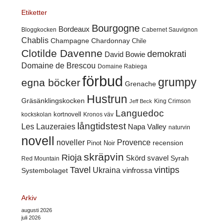
Etiketter
Bourgogne
Bordeaux
Cabernet Sauvignon
Bloggkocken
Chablis
Champagne
Chardonnay
Chile
Clotilde Davenne
demokrati
David Bowie
Domaine de Brescou
Domaine Rabiega
förbud
grumpy
egna böcker
Grenache
Hustrun
Gräsänklingskocken
King Crimson
Jeff Beck
Languedoc
kortnovell
kockskolan
Kronos väv
långtidstest
Les Lauzeraies
Napa Valley
naturvin
novell
noveller
Provence
recension
Pinot Noir
skräpvin
Rioja
Skörd
svavel
Syrah
Red Mountain
Tavel
vintips
Ukraina
Systembolaget
vinfrossa
Arkiv
augusti 2026
juli 2026