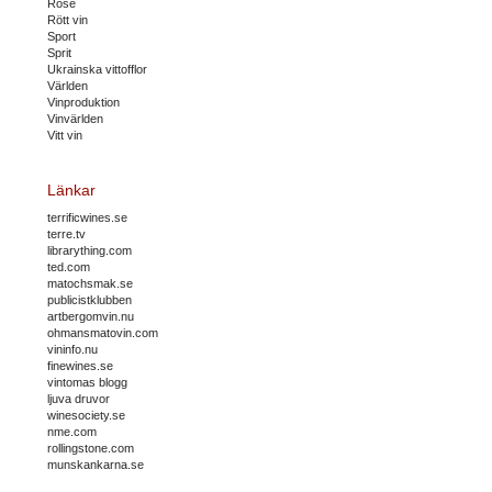
Rosé
Rött vin
Sport
Sprit
Ukrainska vittofflor
Världen
Vinproduktion
Vinvärlden
Vitt vin
Länkar
terrificwines.se
terre.tv
librarything.com
ted.com
matochsmak.se
publicistklubben
artbergomvin.nu
ohmansmatovin.com
vininfo.nu
finewines.se
vintomas blogg
ljuva druvor
winesociety.se
nme.com
rollingstone.com
munskankarna.se