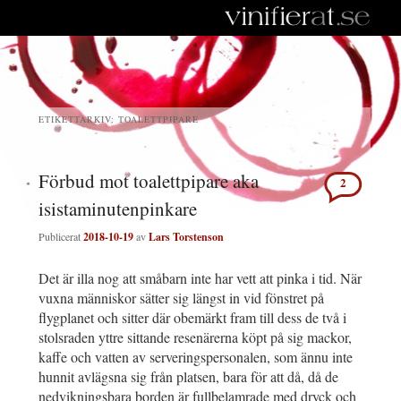
ETIKETTARKIV:
TOALETTPIPARE
Förbud mot toalettpipare aka
2
isistaminutenpinkare
Publicerat
2018-10-19
av
Lars Torstenson
Det är illa nog att småbarn inte har vett att pinka i tid. När
vuxna människor sätter sig längst in vid fönstret på
flygplanet och sitter där obemärkt fram till dess de två i
stolsraden yttre sittande resenärerna köpt på sig mackor,
kaffe och vatten av serveringspersonalen, som ännu inte
hunnit avlägsna sig från platsen, bara för att då, då de
nedvikningsbara borden är fullbelamrade med dryck och