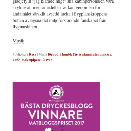
glädjefyllt ”jag klarade mig!” ska kabinpersonalen vara
skyldig att med omedelbar verkan genom en för
ändamålet särskilt avsedd lucka i flygplanskroppens
botten avlägsna det miljöförstörande fanskapet från
flygmaskinen.
Musik
.
Publicerat i
Resa
|
Märkt
förbud
,
Humble Pie
,
isistaminutenpinkare
,
kaffe
,
toalettpipare
|
2
svar