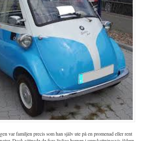
en var familjen precis som han själv ute på en promenad eller rent
ngtur, Dock vittnade de fyra livliga barnen i uppskattningsvis åldern