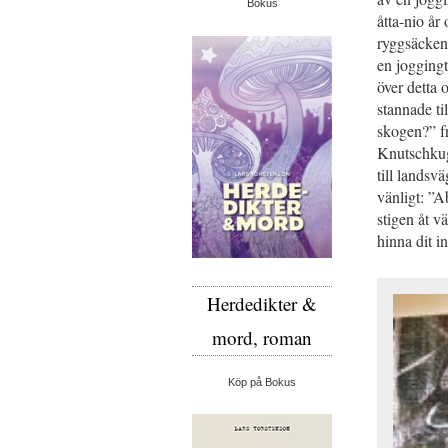
Bokus
åtta-nio år
ryggsäcken 
en joggingt
över detta 
stannade ti
skogen?” fr
Knutschkuge
till landsv
vänligt: ”A
stigen åt v
hinna dit i
Herdedikter &
mord, roman
Köp på Bokus