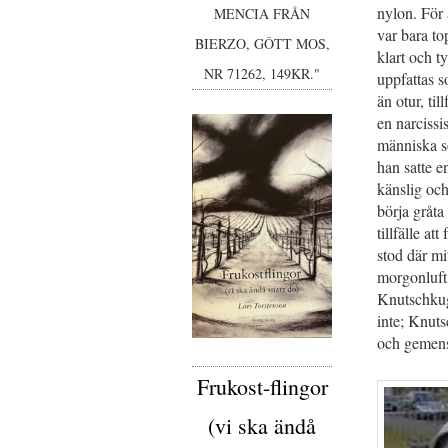
nylon. För
MENCIA FRÅN
var bara to
BIERZO, GÔTT MOS,
klart och t
NR 71262, 149KR."
uppfattas so
än otur, ti
en narcissi
människa so
han satte en
känslig och
börja gråta
tillfälle a
stod där m
morgonluft.
Knutschkuge
inte; Knuts
och gemensk
Frukost-flingor
(vi ska ändå