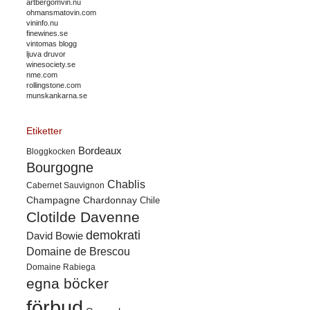
artbergomvin.nu
ohmansmatovin.com
vininfo.nu
finewines.se
vintomas blogg
ljuva druvor
winesociety.se
nme.com
rollingstone.com
munskankarna.se
Etiketter
Bordeaux
Bloggkocken
Bourgogne
Chablis
Cabernet Sauvignon
Champagne
Chardonnay
Chile
Clotilde Davenne
demokrati
David Bowie
Domaine de Brescou
Domaine Rabiega
egna böcker
förbud