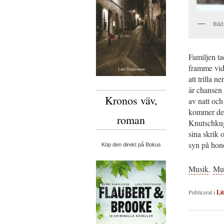
Bild
Familjen ta
framme vid 
att trilla 
är chansen 
Kronos väv,
av natt och
kommer de 
roman
Knutschkug
sina skrik o
syn på ho
Köp den direkt på Bokus
Musik
.
Mu
Publicerat i
Li