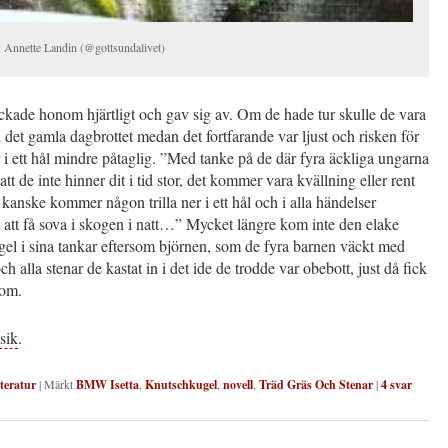
: Annette Landin (@gottsundalivet)
ckade honom hjärtligt och gav sig av. Om de hade tur skulle de vara
det gamla dagbrottet medan det fortfarande var ljust och risken för
ner i ett hål mindre påtaglig. ”Med tanke på de där fyra äckliga ungarna
att de inte hinner dit i tid stor, det kommer vara kvällning eller rent
 kanske kommer någon trilla ner i ett hål och i alla händelser
att få sova i skogen i natt…” Mycket längre kom inte den elake
el i sina tankar eftersom björnen, som de fyra barnen väckt med
ch alla stenar de kastat in i det ide de trodde var obebott, just då fick
nom.
sik
.
tteratur
|
Märkt
BMW Isetta
,
Knutschkugel
,
novell
,
Träd Gräs Och Stenar
|
4
svar