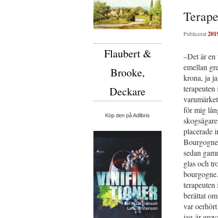
Terap
Publicerat
201
Flaubert &
–Det är en 
emellan gre
Brooke,
krona, ja ja
terapeuten 
Deckare
varumärket 
för mig lån
Köp den på Adlibris
skogsägare 
placerade in
Bourgogne,
sedan gamma
glas och tr
bourgogne.
terapeuten 
berättat om
var oerhört
jag-är-grov