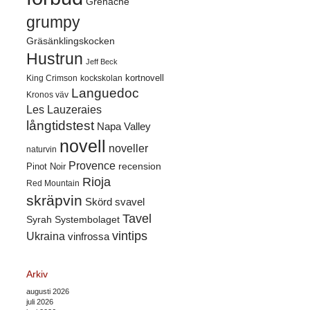
Grenache
grumpy
Gräsänklingskocken
Hustrun
Jeff Beck
kortnovell
King Crimson
kockskolan
Languedoc
Kronos väv
Les Lauzeraies
långtidstest
Napa Valley
novell
noveller
naturvin
Provence
recension
Pinot Noir
Rioja
Red Mountain
skräpvin
Skörd
svavel
Tavel
Syrah
Systembolaget
vintips
Ukraina
vinfrossa
Arkiv
augusti 2026
juli 2026