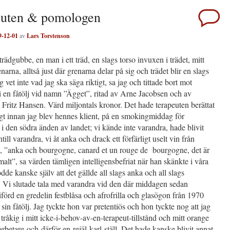
euten & pomologen
9-12-01
av
Lars Torstenson
trädgubbe, en man i ett träd, en slags torso invuxen i trädet, mitt
narna, alltså just där grenarna delar på sig och trädet blir en slags
g vet inte vad jag ska säga riktigt, sa jag och tittade bort mot
i en fåtölj vid namn ”Ägget”, ritad av Arne Jacobsen och av
Fritz Hansen. Värd miljontals kronor. Det hade terapeuten berättat
gt innan jag blev hennes klient, på en smokingmiddag för
i den södra änden av landet; vi kände inte varandra, hade blivit
till varandra, vi åt anka och drack ett förfärligt uselt vin från
 ”anka och bourgogne, canard et un rouge de bourgogne, det är
lt”, sa värden tämligen intelligensbefriat när han skänkte i våra
odde kanske själv att det gällde all slags anka och all slags
 Vi slutade tala med varandra vid den där middagen sedan
iförd en gredelin festblåsa och afrofrilla och glasögon från 1970
 sin fåtölj. Jag tyckte hon var pretentiös och hon tyckte nog att jag
 tråkig i mitt icke-i-behov-av-en-terapeut-tillstånd och mitt orange
arbetare-och-därför-en-rejäl-karl-ställ. Det hade kanske blivit annat