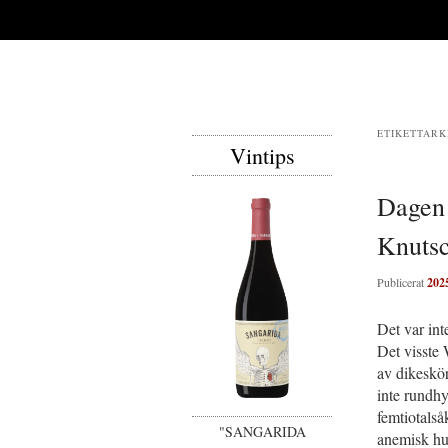
ETIKETTARK
Vintips
Dagen
Knutsc
Publicerat
202
Det var int
Det visste 
av dikeskö
inte rundh
femtiotalså
"SANGARIDA
anemisk hud