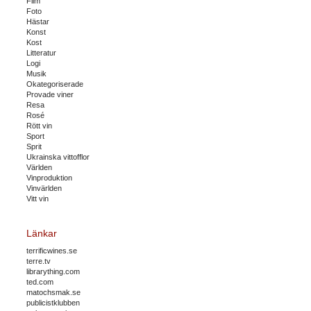
Film
Foto
Hästar
Konst
Kost
Litteratur
Logi
Musik
Okategoriserade
Provade viner
Resa
Rosé
Rött vin
Sport
Sprit
Ukrainska vittofflor
Världen
Vinproduktion
Vinvärlden
Vitt vin
Länkar
terrificwines.se
terre.tv
librarything.com
ted.com
matochsmak.se
publicistklubben