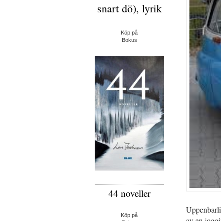
snart dö), lyrik
Köp på
Bokus
44 noveller
Uppenbarlig
Köp på
av en joggi