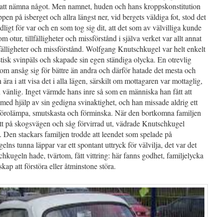
 att nämna något. Men namnet, huden och hans kroppskonstitution
ppen på isberget och allra längst ner, vid bergets väldiga fot, stod det
ydligt för var och en som tog sig dit, att det som av välvilliga kunde
m otur, tillfälligheter och missförstånd i själva verket var allt annat
llfälligheter och missförstånd. Wolfgang Knutschkugel var helt enkelt
stisk svinpäls och skapade sin egen ständiga olycka. En otrevlig
m ansåg sig för bättre än andra och därför hatade det mesta och
 ära i att visa det i alla lägen, särskilt om mottagaren var mottaglig,
 vänlig. Inget värmde hans inre så som en människa han fått att
 med hjälp av sin gedigna svinaktighet, och han missade aldrig ett
tt förolämpa, smutskasta och förminska. När den bortkomna familjen
itt på skogsvägen och såg förvirrad ut, vädrade Knutschkugel
 Den stackars familjen trodde att leendet som spelade på
lns tunna läppar var ett spontant uttryck för välvilja, det var det
chkugeln hade, tvärtom, fått vittring: här fanns godhet, familjelycka
ap att förstöra eller åtminstone störa.