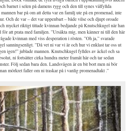
 och barnet i selen på damens rygg och den till synes välfyllda
mannen bar på om att detta var en familj ute på en promenad, inte
ur. Och de var – det var uppenbart – både vilse och djupt oroade
och mycket riktigt tittade kvinnan bedjande på Knutschkugel när han
ll för att prata med familjen. ”Ursäkta mig, men känner ni till den här
ågade kvinnan med viss desperation i rösten. ”Oh ja,” svarade
l sanningsenligt. ”Då vet ni var vi är och hur vi enklast tar oss ut
ägen igen!” jublade mannen. Knutschkugel fylldes av äckel och sa
bsolut, ni fortsätter cirka hundra meter framåt här och tar sedan
änster. Följ sedan bara den. Landsvägen är en bit bort men ni bör
nnan mörkret faller om ni traskar på i vanlig promenadtakt .”