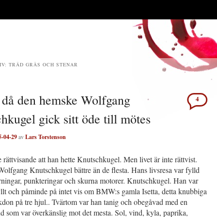
IV:
TRÄD GRÄS OCH STENAR
 då den hemske Wolfgang
4
hkugel gick sitt öde till mötes
5-04-29
av
Lars Torstenson
e rättvisande att han hette Knutschkugel. Men livet är inte rättvist.
Wolfgang Knutschkugel bättre än de flesta. Hans livsresa var fylld
rningar, punkteringar och skurna motorer. Knutschkugel. Han var
yllt och påminde på intet vis om BMW:s gamla Isetta, detta knubbiga
kdon på tre hjul.. Tvärtom var han tanig och obegåvad med en
 som var överkänslig mot det mesta. Sol, vind, kyla, paprika,