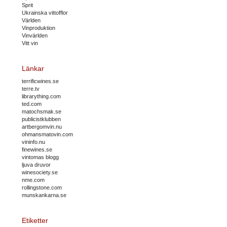
Sprit
Ukrainska vittofflor
Världen
Vinproduktion
Vinvärlden
Vitt vin
Länkar
terrificwines.se
terre.tv
librarything.com
ted.com
matochsmak.se
publicistklubben
artbergomvin.nu
ohmansmatovin.com
vininfo.nu
finewines.se
vintomas blogg
ljuva druvor
winesociety.se
nme.com
rollingstone.com
munskankarna.se
Etiketter