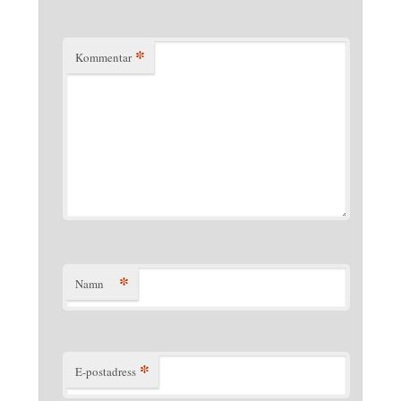
*
Kommentar
*
Namn
*
E-postadress