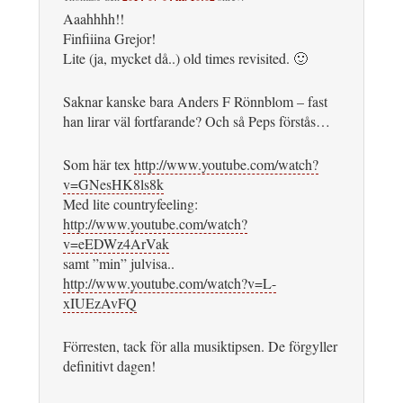
Aaahhhh!!
Finfiiina Grejor!
Lite (ja, mycket då..) old times revisited. 🙂
Saknar kanske bara Anders F Rönnblom – fast
han lirar väl fortfarande? Och så Peps förstås…
Som här tex
http://www.youtube.com/watch?
v=GNesHK8ls8k
Med lite countryfeeling:
http://www.youtube.com/watch?
v=eEDWz4ArVak
samt ”min” julvisa..
http://www.youtube.com/watch?v=L-
xIUEzAvFQ
Förresten, tack för alla musiktipsen. De förgyller
definitivt dagen!