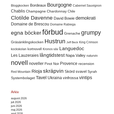
Bourgogne
Bordeaux
Cabernet Sauvignon
Bloggkocken
Chablis
Champagne
Chardonnay
Chile
Clotilde Davenne
demokrati
David Bowie
Domaine de Brescou
Domaine Rabiega
förbud
grumpy
egna böcker
Grenache
Hustrun
Gräsänklingskocken
King Crimson
Jeff Beck
Languedoc
kortnovell
kockskolan
Kronos väv
långtidstest
Les Lauzeraies
Napa Valley
naturvin
novell
noveller
Provence
recension
Pinot Noir
skräpvin
Rioja
Skörd
svavel
Syrah
Red Mountain
Tavel
vintips
Ukraina
Systembolaget
vinfrossa
Arkiv
augusti 2026
juli 2026
juni 2026
maj 2026
april 2026