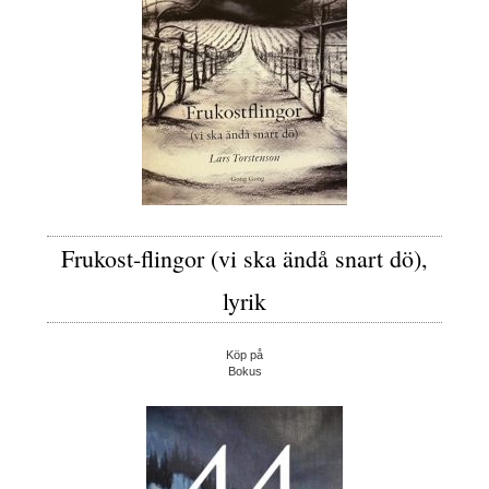
Frukost-flingor (vi ska ändå snart dö),
lyrik
Köp på
Bokus