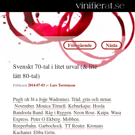
Inläggsnavigering
Föregående
Nästa
Svenskt 70-tal i litet urval (& lite
lätt 80-tal)
Publicerat
2014-07-03
av
Lars Torstenson
Pugh
(& bl a
Jojje Wadenius
). T
räd, gräs och stenar
.
November
.
Monica Törnell
.
Kebnekajse
.
Hoola
Bandoola Band
.
Råg i Ryggen
.
Neon Rose
.
Kaipa
.
Wasa
Express
.
Peter O Ekberg
.
Mobben
.
Reeperbahn
.
Garbochock
.
TT Reuter
.
Kronans
Kachaner
.
Ebba Grön
.