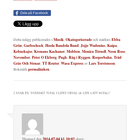
Dela på Facebook
Detta inlägg publicerades i
Musik
,
Okategoriserade
och märktes
Ebba
Grön
,
Garbochock
,
Hoola Bandola Band
,
Jojje Wadenius
,
Kaipa
,
Kebnekajse
,
Kronans Kachaner
,
Mobben
,
Monica Törnell
,
Neon Rose
,
November
,
Peter O Ekberg
,
Pugh
,
Råg i Ryggen
,
Reeperbahn
,
Träd
Gräs Och Stenar
,
TT Reuter
,
Wasa Express
av
Lars Torstenson
.
Bokmärk
permalänken
.
2 SVAR PÅ ”
SVENSKT 70-TAL I LITET URVAL (& LITE LÄTT 80-TAL)
”
ThomasJ
den
2014-07-04 kl. 10:02
skrev: