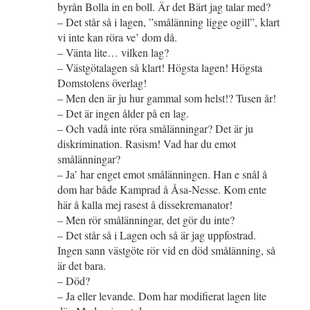
byrån Bolla in en boll. Är det Bärt jag talar med?
– Det står så i lagen, ”smålänning ligge ogill”, klart
vi inte kan röra ve’ dom då.
– Vänta lite… vilken lag?
– Västgötalagen så klart! Högsta lagen! Högsta
Domstolens överlag!
– Men den är ju hur gammal som helst!? Tusen år!
– Det är ingen ålder på en lag.
– Och vadå inte röra smålänningar? Det är ju
diskrimination. Rasism! Vad har du emot
smålänningar?
– Ja’ har enget emot smålänningen. Han e snål å
dom har både Kamprad å Åsa-Nesse. Kom ente
här å kalla mej rasest å dissekremanator!
– Men rör smålänningar, det gör du inte?
– Det står så i Lagen och så är jag uppfostrad.
Ingen sann västgöte rör vid en död smålänning, så
är det bara.
– Död?
– Ja eller levande. Dom har modifierat lagen lite