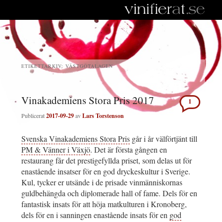
ETIKETTARKIV:
VÄSTGÖTALAGEN
Vinakademiens Stora Pris 2017
1
Publicerat
2017-09-29
av
Lars Torstenson
Svenska Vinakademiens Stora Pris
går i år välförtjänt till
PM & Vänner i Växjö
. Det är första gången en
restaurang får det prestigefyllda priset, som delas ut för
enastående insatser för en god dryckeskultur i Sverige.
Kul, tycker er utsände i de prisade vinmänniskornas
guldbehängda och diplomerade hall of fame. Dels för en
fantastisk insats för att höja matkulturen i Kronoberg,
dels för en i sanningen enastående insats för en
god