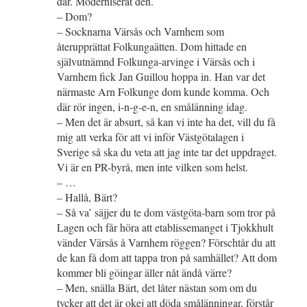
där. Moderniserat den.
– Dom?
– Socknarna Värsås och Varnhem som
återupprättat Folkungaätten. Dom hittade en
självutnämnd Folkunga-arvinge i Värsås och i
Varnhem fick Jan Guillou hoppa in. Han var det
närmaste Arn Folkunge dom kunde komma. Och
där rör ingen, i-n-g-e-n, en smålänning idag.
– Men det är absurt, så kan vi inte ha det, vill du få
mig att verka för att vi inför Västgötalagen i
Sverige så ska du veta att jag inte tar det uppdraget.
Vi är en PR-byrå, men inte vilken som helst.
– …
– Hallå, Bärt?
– Så va’ säjjer du te dom västgöta-barn som tror på
Lagen och får höra att etablissemanget i Tjokkhult
vänder Värsås å Varnhem röggen? Förschtår du att
de kan få dom att tappa tron på samhället? Att dom
kommer bli göingar äller nåt ändå värre?
– Men, snälla Bärt, det låter nästan som om du
tycker att det är okej att döda smålänningar, förstår