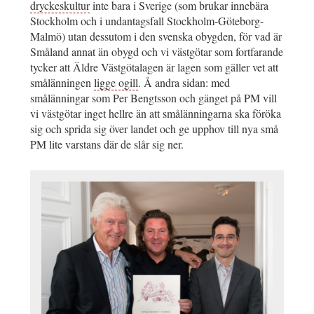
dryckeskultur
inte bara i Sverige (som brukar innebära
Stockholm och i undantagsfall Stockholm-Göteborg-
Malmö) utan dessutom i den svenska obygden, för vad är
Småland annat än obygd och vi västgötar som fortfarande
tycker att Äldre Västgötalagen är lagen som gäller vet att
smålänningen
ligge ogill
. Å andra sidan: med
smålänningar som Per Bengtsson och gänget på PM vill
vi västgötar inget hellre än att smålänningarna ska föröka
sig och sprida sig över landet och ge upphov till nya små
PM lite varstans där de slår sig ner.