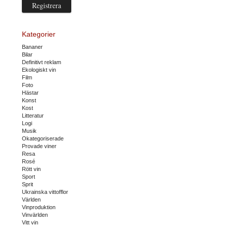
Kategorier
Bananer
Bilar
Definitivt reklam
Ekologiskt vin
Film
Foto
Hästar
Konst
Kost
Litteratur
Logi
Musik
Okategoriserade
Provade viner
Resa
Rosé
Rött vin
Sport
Sprit
Ukrainska vittofflor
Världen
Vinproduktion
Vinvärlden
Vitt vin