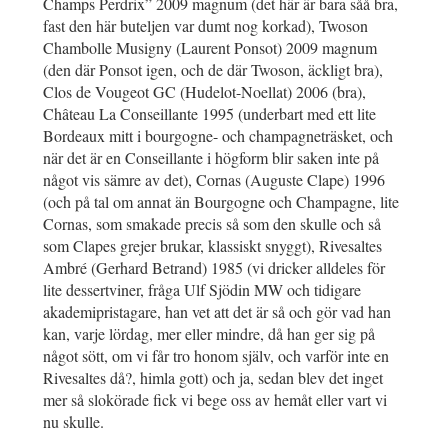
Champs Perdrix” 2009 magnum (det här är bara såå bra,
fast den här buteljen var dumt nog korkad), Twoson
Chambolle Musigny (Laurent Ponsot) 2009 magnum
(den där Ponsot igen, och de där Twoson, äckligt bra),
Clos de Vougeot GC (Hudelot-Noellat) 2006 (bra),
Château La Conseillante 1995 (underbart med ett lite
Bordeaux mitt i bourgogne- och champagneträsket, och
när det är en Conseillante i högform blir saken inte på
något vis sämre av det), Cornas (Auguste Clape) 1996
(och på tal om annat än Bourgogne och Champagne, lite
Cornas, som smakade precis så som den skulle och så
som Clapes grejer brukar, klassiskt snyggt), Rivesaltes
Ambré (Gerhard Betrand) 1985 (vi dricker alldeles för
lite dessertviner, fråga Ulf Sjödin MW och tidigare
akademipristagare, han vet att det är så och gör vad han
kan, varje lördag, mer eller mindre, då han ger sig på
något sött, om vi får tro honom själv, och varför inte en
Rivesaltes då?, himla gott) och ja, sedan blev det inget
mer så slokörade fick vi bege oss av hemåt eller vart vi
nu skulle.