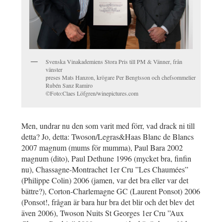
Svenska Vinakademiens Stora Pris till PM & Vänner, från
vänster
preses Mats Hanzon, krögare Per Bengtsson och chefsommelier
Rubén Sanz Ramiro
©Foto:Claes Löfgren/winepictures.com
Men, undrar nu den som varit med förr, vad drack ni till
detta? Jo, detta: Twoson/Legras&Haas Blanc de Blancs
2007 magnum (mums för mumma), Paul Bara 2002
magnum (dito), Paul Dethune 1996 (mycket bra, finfin
nu), Chassagne-Montrachet 1er Cru ”Les Chaumées”
(Philippe Colin) 2006 (jamen, var det bra eller var det
bättre?), Corton-Charlemagne GC (Laurent Ponsot) 2006
(Ponsot!, frågan är bara hur bra det blir och det blev det
även 2006), Twoson Nuits St Georges 1er Cru ”Aux