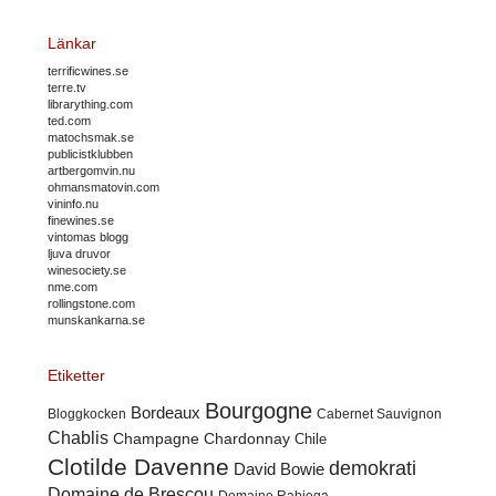
Länkar
terrificwines.se
terre.tv
librarything.com
ted.com
matochsmak.se
publicistklubben
artbergomvin.nu
ohmansmatovin.com
vininfo.nu
finewines.se
vintomas blogg
ljuva druvor
winesociety.se
nme.com
rollingstone.com
munskankarna.se
Etiketter
Bourgogne
Bordeaux
Cabernet Sauvignon
Bloggkocken
Chablis
Champagne
Chardonnay
Chile
Clotilde Davenne
demokrati
David Bowie
Domaine de Brescou