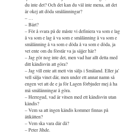
du inte det? Och det kan du väl inte mena, att det
är okej att döda smålänningar?
– …
– Bärt?
– För å svara på de måste vi definiera va som e lag
å va som e lag å va som e smålänning å va som e
smålänning å va som e döda å va som e döda, ja
vet ente om du förstår va ja säjjer här?
– Jag gör nog inte det, men vad har allt detta med
ditt kändisvin att göra?
– Jag vill ente att mett vin säljs i Småland. Eller ja’
vell sälja vinet där, men under ett annat namn så
engen vet att de e ja för Lagen förbjuder mej å ha
mä smålänningar å göra.
– Herregud, vad är vitsen med ett kändisvin utan
kändis?
– Vem sa att ingen kändis kommer finnas på
ätikätten?
– Vem ska vara där då?
– Peter Jihde.