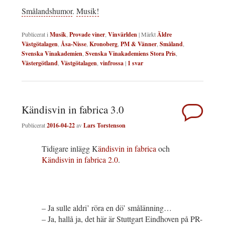
Smålandshumor
.
Musik!
Publicerat i
Musik
,
Provade viner
,
Vinvärlden
|
Märkt
Äldre
Västgötalagen
,
Åsa-Nisse
,
Kronoberg
,
PM & Vänner
,
Småland
,
Svenska Vinakademien
,
Svenska Vinakademiens Stora Pris
,
Västergötland
,
Västgötalagen
,
vinfrossa
|
1
svar
Kändisvin in fabrica 3.0
Publicerat
2016-04-22
av
Lars Torstenson
Tidigare inlägg K
ändisvin in fabrica
och
Kändisvin in fabrica 2.0
.
– Ja sulle aldri’ röra en dö’ smålänning…
– Ja, hallå ja, det här är Stuttgart Eindhoven på PR-