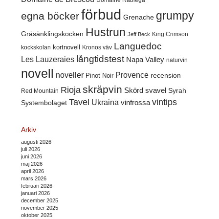
Domaine Rabiega
förbud
grumpy
egna böcker
Grenache
Hustrun
Gräsänklingskocken
King Crimson
Jeff Beck
Languedoc
kortnovell
kockskolan
Kronos väv
långtidstest
Les Lauzeraies
Napa Valley
naturvin
novell
noveller
Provence
recension
Pinot Noir
skräpvin
Rioja
Skörd
svavel
Syrah
Red Mountain
Tavel
vintips
Ukraina
Systembolaget
vinfrossa
Arkiv
augusti 2026
juli 2026
juni 2026
maj 2026
april 2026
mars 2026
februari 2026
januari 2026
december 2025
november 2025
oktober 2025