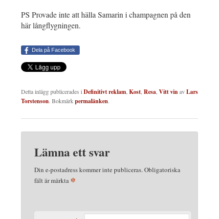
PS Provade inte att hälla Samarin i champagnen på den
här långflygningen.
Dela på Facebook
Detta inlägg publicerades i
Definitivt reklam
,
Kost
,
Resa
,
Vitt vin
av
Lars
Torstenson
. Bokmärk
permalänken
.
Lämna ett svar
Din e-postadress kommer inte publiceras.
Obligatoriska
*
fält är märkta