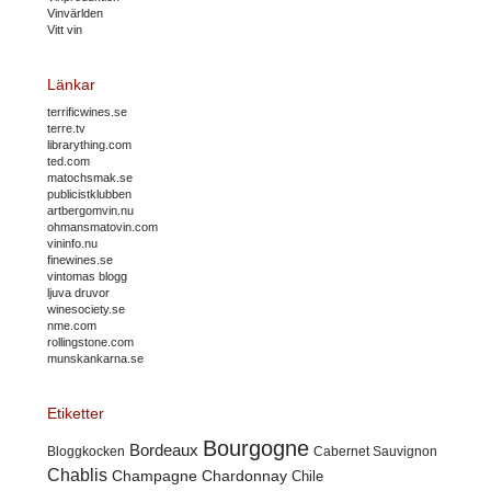
Vinvärlden
Vitt vin
Länkar
terrificwines.se
terre.tv
librarything.com
ted.com
matochsmak.se
publicistklubben
artbergomvin.nu
ohmansmatovin.com
vininfo.nu
finewines.se
vintomas blogg
ljuva druvor
winesociety.se
nme.com
rollingstone.com
munskankarna.se
Etiketter
Bourgogne
Bordeaux
Cabernet Sauvignon
Bloggkocken
Chablis
Champagne
Chardonnay
Chile