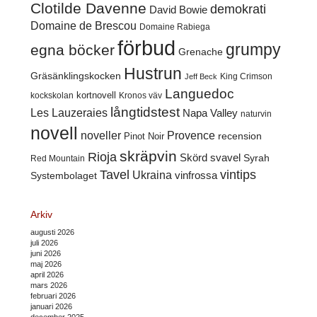
Clotilde Davenne
demokrati
David Bowie
Domaine de Brescou
Domaine Rabiega
förbud
grumpy
egna böcker
Grenache
Hustrun
Gräsänklingskocken
King Crimson
Jeff Beck
Languedoc
kortnovell
kockskolan
Kronos väv
långtidstest
Les Lauzeraies
Napa Valley
naturvin
novell
noveller
Provence
recension
Pinot Noir
skräpvin
Rioja
Skörd
svavel
Syrah
Red Mountain
Tavel
vintips
Ukraina
Systembolaget
vinfrossa
Arkiv
augusti 2026
juli 2026
juni 2026
maj 2026
april 2026
mars 2026
februari 2026
januari 2026
december 2025