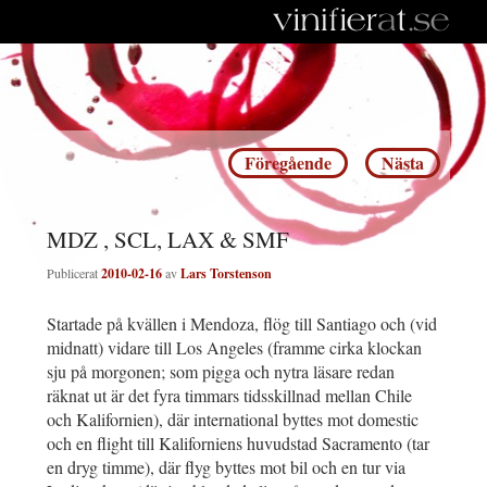
Inläggsnavigering
Föregående
Nästa
MDZ , SCL, LAX & SMF
Publicerat
2010-02-16
av
Lars Torstenson
Startade på kvällen i Mendoza, flög till Santiago och (vid
midnatt) vidare till Los Angeles (framme cirka klockan
sju på morgonen; som pigga och nytra läsare redan
räknat ut är det fyra timmars tidsskillnad mellan Chile
och Kalifornien), där international byttes mot domestic
och en flight till Kaliforniens huvudstad Sacramento (tar
en dryg timme), där flyg byttes mot bil och en tur via