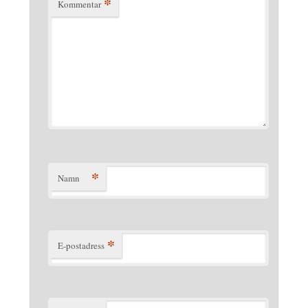
*
Kommentar
*
Namn
*
E-postadress