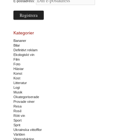
E-postadress:
Kategorier
Bananer
Bilar
Definitivt reklam
Ekologiskt vin
Film
Foto
Hästar
Konst
Kost
Litteratur
Logi
Musik
Okategoriserade
Provade viner
Resa
Rosé
Rött vin
Sport
Sprit
Ukrainska vittofflor
Världen
Vinproduktion