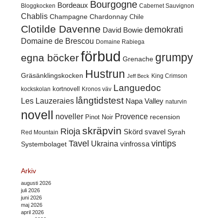
Bourgogne
Bordeaux
Cabernet Sauvignon
Bloggkocken
Chablis
Champagne
Chardonnay
Chile
Clotilde Davenne
demokrati
David Bowie
Domaine de Brescou
Domaine Rabiega
förbud
grumpy
egna böcker
Grenache
Hustrun
Gräsänklingskocken
King Crimson
Jeff Beck
Languedoc
kortnovell
kockskolan
Kronos väv
långtidstest
Les Lauzeraies
Napa Valley
naturvin
novell
noveller
Provence
recension
Pinot Noir
skräpvin
Rioja
Skörd
svavel
Syrah
Red Mountain
Tavel
vintips
Ukraina
Systembolaget
vinfrossa
Arkiv
augusti 2026
juli 2026
juni 2026
maj 2026
april 2026