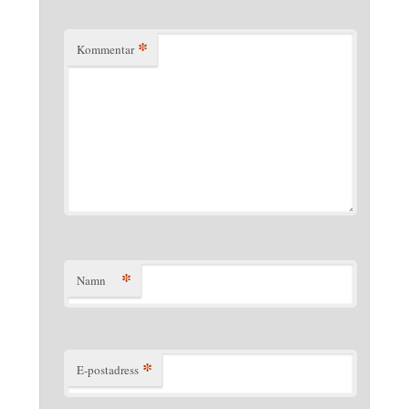
*
Kommentar
*
Namn
*
E-postadress