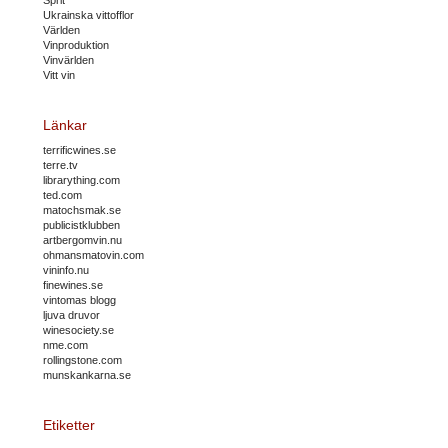
Ukrainska vittofflor
Världen
Vinproduktion
Vinvärlden
Vitt vin
Länkar
terrificwines.se
terre.tv
librarything.com
ted.com
matochsmak.se
publicistklubben
artbergomvin.nu
ohmansmatovin.com
vininfo.nu
finewines.se
vintomas blogg
ljuva druvor
winesociety.se
nme.com
rollingstone.com
munskankarna.se
Etiketter