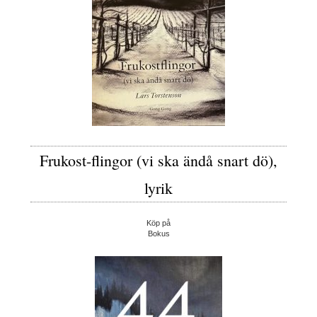
Frukost-flingor (vi ska ändå snart dö),
lyrik
Köp på
Bokus