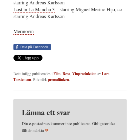
starring Andreas Karlsson
Lost in La Mancha 3
– starring Miguel Merino Hijo, co-
starring Andreas Karlsson
Merinovin
Dela på Facebook
Detta inlägg publicerades i
Film
,
Resa
,
Vinproduktion
av
Lars
Torstenson
. Bokmärk
permalänken
.
Lämna ett svar
Din e-postadress kommer inte publiceras.
Obligatoriska
*
fält är märkta