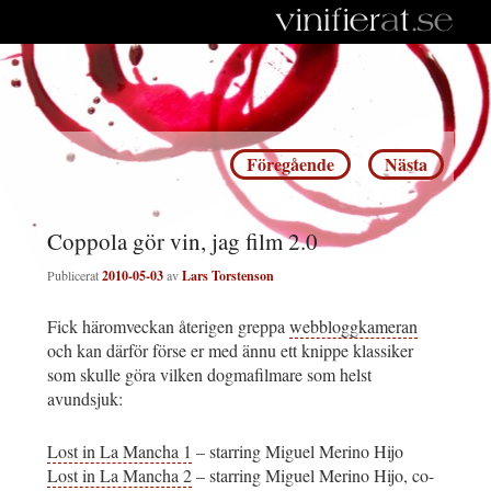
Inläggsnavigering
Föregående
Nästa
Coppola gör vin, jag film 2.0
Publicerat
2010-05-03
av
Lars Torstenson
Fick häromveckan återigen greppa
webbloggkameran
och kan därför förse er med ännu ett knippe klassiker
som skulle göra vilken dogmafilmare som helst
avundsjuk:
Lost in La Mancha 1
– starring Miguel Merino Hijo
Lost in La Mancha 2
– starring Miguel Merino Hijo, co-