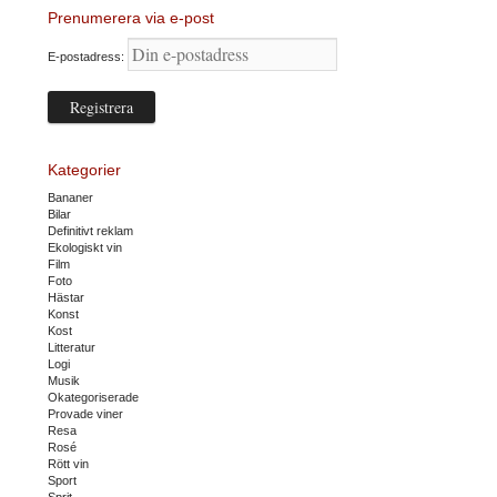
Prenumerera via e-post
E-postadress:
Kategorier
Bananer
Bilar
Definitivt reklam
Ekologiskt vin
Film
Foto
Hästar
Konst
Kost
Litteratur
Logi
Musik
Okategoriserade
Provade viner
Resa
Rosé
Rött vin
Sport
Sprit