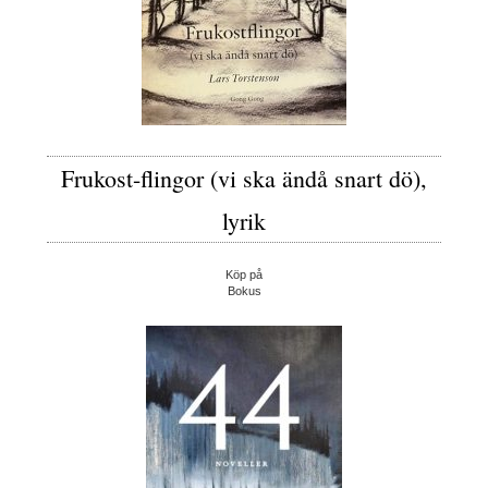
Frukost-flingor (vi ska ändå snart dö),
lyrik
Köp på
Bokus