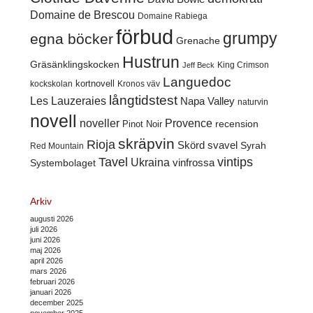
Domaine de Brescou
Domaine Rabiega
förbud
grumpy
egna böcker
Grenache
Hustrun
Gräsänklingskocken
King Crimson
Jeff Beck
Languedoc
kortnovell
kockskolan
Kronos väv
långtidstest
Les Lauzeraies
Napa Valley
naturvin
novell
noveller
Provence
recension
Pinot Noir
skräpvin
Rioja
Skörd
svavel
Syrah
Red Mountain
Tavel
vintips
Ukraina
Systembolaget
vinfrossa
Arkiv
augusti 2026
juli 2026
juni 2026
maj 2026
april 2026
mars 2026
februari 2026
januari 2026
december 2025
november 2025