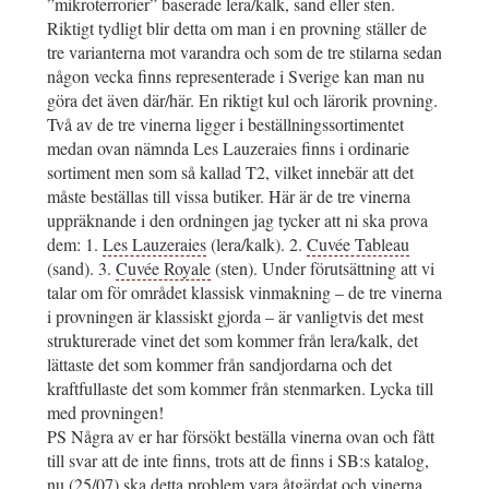
”mikroterrorier” baserade lera/kalk, sand eller sten.
Riktigt tydligt blir detta om man i en provning ställer de
tre varianterna mot varandra och som de tre stilarna sedan
någon vecka finns representerade i Sverige kan man nu
göra det även där/här. En riktigt kul och lärorik provning.
Två av de tre vinerna ligger i beställningssortimentet
medan ovan nämnda Les Lauzeraies finns i ordinarie
sortiment men som så kallad T2, vilket innebär att det
måste beställas till vissa butiker. Här är de tre vinerna
uppräknande i den ordningen jag tycker att ni ska prova
dem: 1.
Les Lauzeraies
(lera/kalk). 2.
Cuvée Tableau
(sand). 3.
Cuvée Royale
(sten). Under förutsättning att vi
talar om för området klassisk vinmakning – de tre vinerna
i provningen är klassiskt gjorda – är vanligtvis det mest
strukturerade vinet det som kommer från lera/kalk, det
lättaste det som kommer från sandjordarna och det
kraftfullaste det som kommer från stenmarken. Lycka till
med provningen!
PS Några av er har försökt beställa vinerna ovan och fått
till svar att de inte finns, trots att de finns i SB:s katalog,
nu (25/07) ska detta problem vara åtgärdat och vinerna