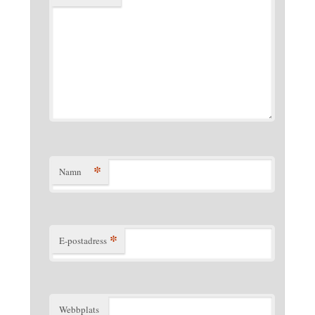
*
Namn
*
E-postadress
Webbplats