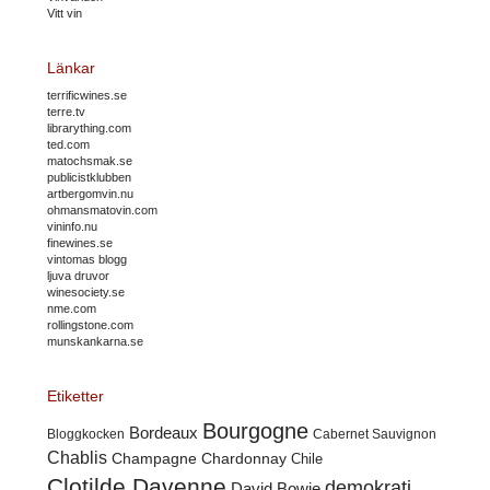
Vitt vin
Länkar
terrificwines.se
terre.tv
librarything.com
ted.com
matochsmak.se
publicistklubben
artbergomvin.nu
ohmansmatovin.com
vininfo.nu
finewines.se
vintomas blogg
ljuva druvor
winesociety.se
nme.com
rollingstone.com
munskankarna.se
Etiketter
Bourgogne
Bordeaux
Cabernet Sauvignon
Bloggkocken
Chablis
Champagne
Chardonnay
Chile
Clotilde Davenne
demokrati
David Bowie