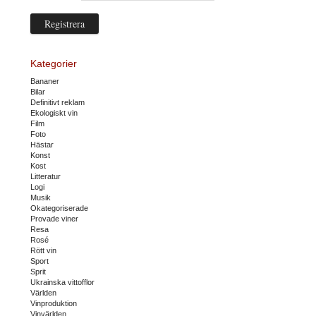
Kategorier
Bananer
Bilar
Definitivt reklam
Ekologiskt vin
Film
Foto
Hästar
Konst
Kost
Litteratur
Logi
Musik
Okategoriserade
Provade viner
Resa
Rosé
Rött vin
Sport
Sprit
Ukrainska vittofflor
Världen
Vinproduktion
Vinvärlden