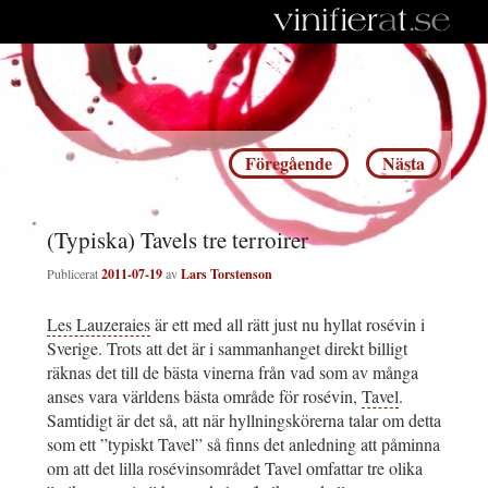
Inläggsnavigering
Föregående
Nästa
(Typiska) Tavels tre terroirer
Publicerat
2011-07-19
av
Lars Torstenson
Les Lauzeraies
är ett med all rätt just nu hyllat rosévin i
Sverige. Trots att det är i sammanhanget direkt billigt
räknas det till de bästa vinerna från vad som av många
anses vara världens bästa område för rosévin,
Tavel
.
Samtidigt är det så, att när hyllningskörerna talar om detta
som ett ”typiskt Tavel” så finns det anledning att påminna
om att det lilla rosévinsområdet Tavel omfattar tre olika