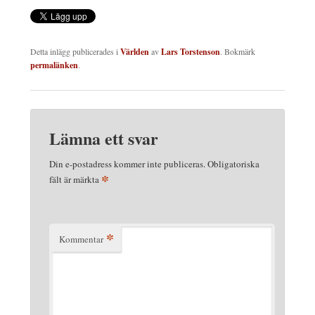
Detta inlägg publicerades i
Världen
av
Lars Torstenson
. Bokmärk
permalänken
.
Lämna ett svar
Din e-postadress kommer inte publiceras.
Obligatoriska
*
fält är märkta
*
Kommentar