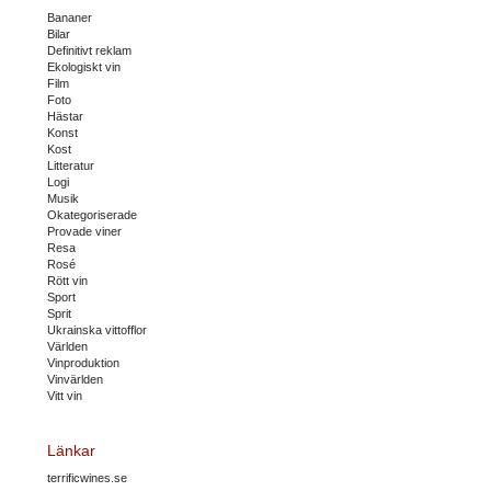
Bananer
Bilar
Definitivt reklam
Ekologiskt vin
Film
Foto
Hästar
Konst
Kost
Litteratur
Logi
Musik
Okategoriserade
Provade viner
Resa
Rosé
Rött vin
Sport
Sprit
Ukrainska vittofflor
Världen
Vinproduktion
Vinvärlden
Vitt vin
Länkar
terrificwines.se