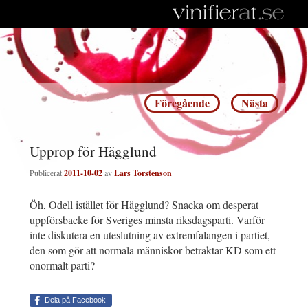
Inläggsnavigering
Föregående
Nästa
Upprop för Hägglund
Publicerat
2011-10-02
av
Lars Torstenson
Öh,
Odell istället för Hägglund
? Snacka om desperat
uppförsbacke för Sveriges minsta riksdagsparti. Varför
inte diskutera en uteslutning av extremfalangen i partiet,
den som gör att normala människor betraktar KD som ett
onormalt parti?
Dela på Facebook