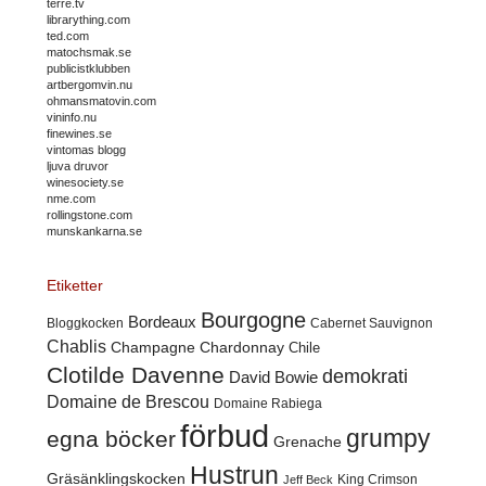
terre.tv
librarything.com
ted.com
matochsmak.se
publicistklubben
artbergomvin.nu
ohmansmatovin.com
vininfo.nu
finewines.se
vintomas blogg
ljuva druvor
winesociety.se
nme.com
rollingstone.com
munskankarna.se
Etiketter
Bourgogne
Bordeaux
Cabernet Sauvignon
Bloggkocken
Chablis
Champagne
Chardonnay
Chile
Clotilde Davenne
demokrati
David Bowie
Domaine de Brescou
Domaine Rabiega
förbud
grumpy
egna böcker
Grenache
Hustrun
Gräsänklingskocken
King Crimson
Jeff Beck