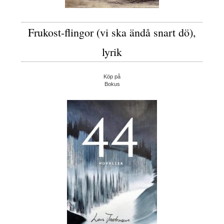
Frukost-flingor (vi ska ändå snart dö),
lyrik
Köp på
Bokus