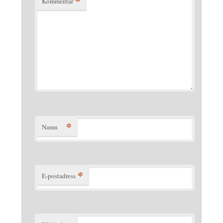
*
Kommentar
*
Namn
*
E-postadress