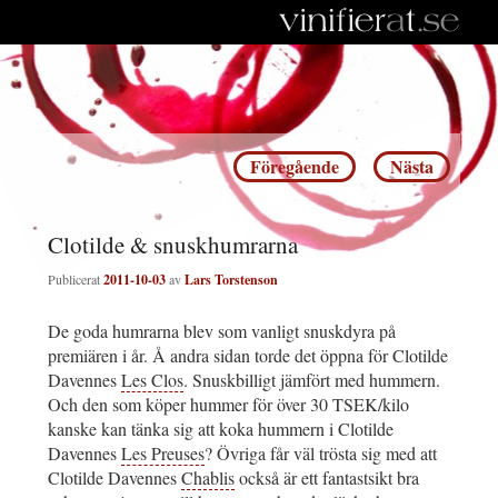
Inläggsnavigering
Föregående
Nästa
Clotilde & snuskhumrarna
Publicerat
2011-10-03
av
Lars Torstenson
De goda humrarna blev som vanligt snuskdyra på
premiären i år. Å andra sidan torde det öppna för Clotilde
Davennes
Les Clos
. Snuskbilligt jämfört med hummern.
Och den som köper hummer för över 30 TSEK/kilo
kanske kan tänka sig att koka hummern i Clotilde
Davennes
Les Preuses
? Övriga får väl trösta sig med att
Clotilde Davennes
Chablis
också är ett fantastsikt bra