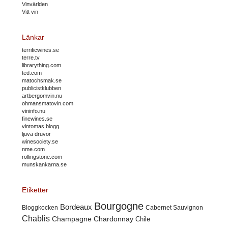
Vinvärlden
Vitt vin
Länkar
terrificwines.se
terre.tv
librarything.com
ted.com
matochsmak.se
publicistklubben
artbergomvin.nu
ohmansmatovin.com
vininfo.nu
finewines.se
vintomas blogg
ljuva druvor
winesociety.se
nme.com
rollingstone.com
munskankarna.se
Etiketter
Bourgogne
Bordeaux
Cabernet Sauvignon
Bloggkocken
Chablis
Champagne
Chardonnay
Chile