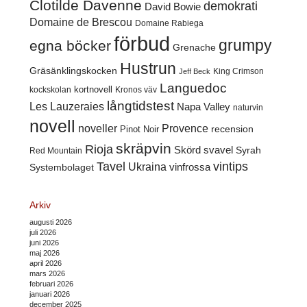
Clotilde Davenne
demokrati
David Bowie
Domaine de Brescou
Domaine Rabiega
förbud
grumpy
egna böcker
Grenache
Hustrun
Gräsänklingskocken
King Crimson
Jeff Beck
Languedoc
kortnovell
kockskolan
Kronos väv
långtidstest
Les Lauzeraies
Napa Valley
naturvin
novell
noveller
Provence
recension
Pinot Noir
skräpvin
Rioja
Skörd
svavel
Syrah
Red Mountain
Tavel
vintips
Ukraina
Systembolaget
vinfrossa
Arkiv
augusti 2026
juli 2026
juni 2026
maj 2026
april 2026
mars 2026
februari 2026
januari 2026
december 2025