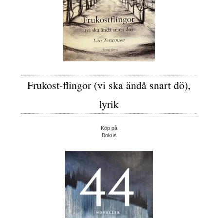
Frukost-flingor (vi ska ändå snart dö),
lyrik
Köp på
Bokus