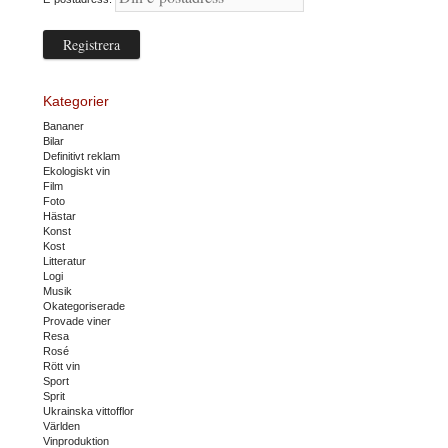
Kategorier
Bananer
Bilar
Definitivt reklam
Ekologiskt vin
Film
Foto
Hästar
Konst
Kost
Litteratur
Logi
Musik
Okategoriserade
Provade viner
Resa
Rosé
Rött vin
Sport
Sprit
Ukrainska vittofflor
Världen
Vinproduktion