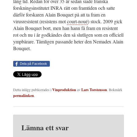
lång tid. Redan för över 35 år sedan siade franska
forskningsinstitutet INRA rätt om framtiden och satte
därför forskaren Alain Bouquet på att ta fram en
virusresistent (resistens mot
court-noué
) stock. 2009 gick
Alain Bouquet bort, men han hann få fram en resistent
rot och nu i år godkändes den så slutligen som en officiell
ympbärare. Tämligen passande heter den Nemadex Alain
Bouquet.
Dela på Facebook
Detta inlägg publicerades i
Vinproduktion
av
Lars Torstenson
. Bokmärk
permalänken
.
Lämna ett svar