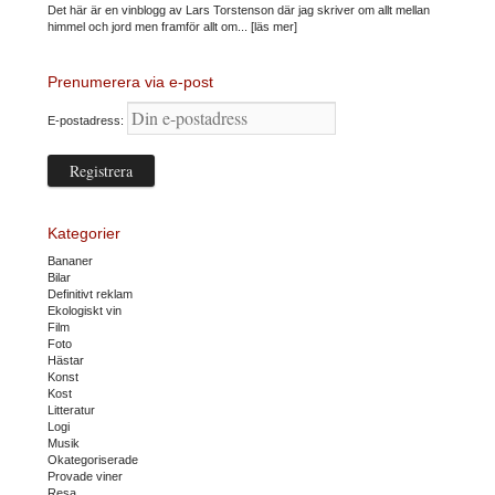
Det här är en vinblogg av Lars Torstenson där jag skriver om allt mellan
himmel och jord men framför allt om...
[läs mer]
Prenumerera via e-post
E-postadress:
Kategorier
Bananer
Bilar
Definitivt reklam
Ekologiskt vin
Film
Foto
Hästar
Konst
Kost
Litteratur
Logi
Musik
Okategoriserade
Provade viner
Resa