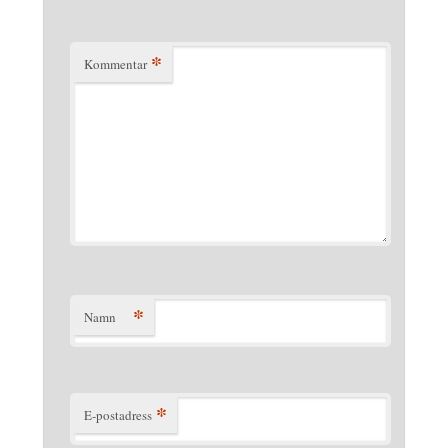
*
Kommentar
*
Namn
*
E-postadress