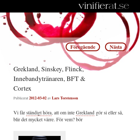
Inläggsnavigering
Föregående
Nästa
Grekland, Sinskey, Flinck,
Innebandytränaren, BFT &
Cortex
Publicerat
2012-03-02
av
Lars Torstenson
Vi får
ständigt höra
, att om inte
Grekland
gör si eller så,
blir det mycket värre. För vem? bör