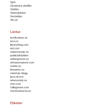
Sprit
Ukrainska vittofflor
Världen
Vinproduktion
Vinvärlden
Vitt vin
Länkar
terrificwines.se
terre.tv
librarything.com
ted.com
matochsmak.se
publicistklubben
artbergomvin.nu
ohmansmatovin.com
vininfo.nu
finewines.se
vintomas blogg
ljuva druvor
winesociety.se
nme.com
rollingstone.com
munskankarna.se
Etiketter