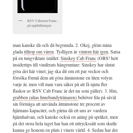
RSV Cabernet Franc -
på upphällningen
man kanske då och då begrunda. 2. Okej, glöm mina
glada
tillrop om våren
. Tydligen är
vintern här igen
. Satsa
på en tungviktare istället:
Sinskey Cab Franc
(OBS! hett
insidertips till viniferats hängruntare: Sinskey har slutat
göra det här vinet; jag ska dit om ett par veckor och
försöka förmå dem att göra åtminstone en liten volym
varje år, men vill man vara säker på att få njuta fler
flaskor av RSV Cab Franc är det nu som gäller). 3. Hm,
grabben (alias Innebandytränaren)
behöver fila på såväl
sin förmåga att använda åtminstone tre procent av
hjärnans kapacitet, och gärna då ett uns av vardera
hjärnhalvan, och kanske också en aning på språket, men
på det stora hela taget har han ett uttryckssätt som skulle
kunna ge honom en plats i vinets värld. 4. Sedan har det