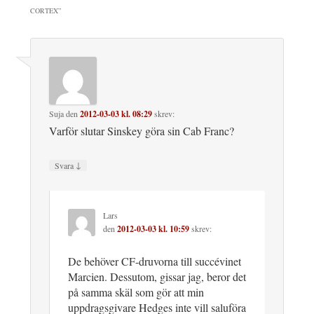
CORTEX
”
Suja
den
2012-03-03 kl. 08:29
skrev:
Varför slutar Sinskey göra sin Cab Franc?
↓
Svara
Lars
den
2012-03-03 kl. 10:59
skrev:
De behöver CF-druvorna till succévinet
Marcien. Dessutom, gissar jag, beror det
på samma skäl som gör att min
uppdragsgivare Hedges inte vill saluföra