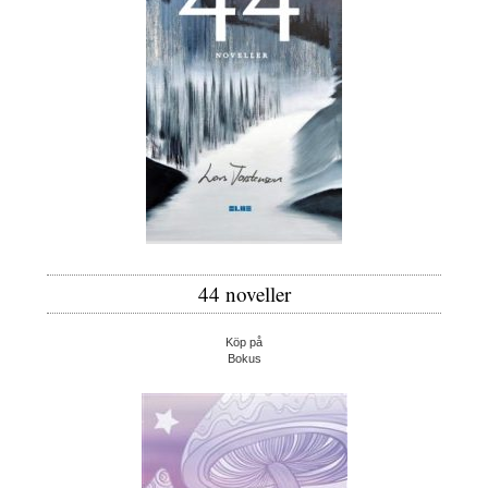
44 noveller
Köp på
Bokus