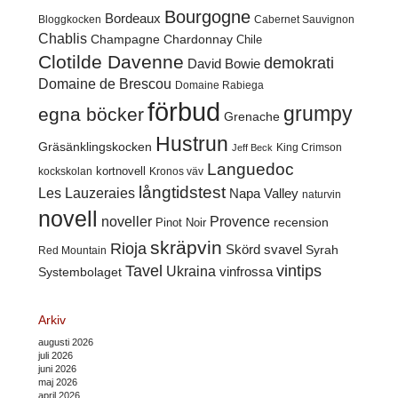
Bourgogne
Bordeaux
Cabernet Sauvignon
Bloggkocken
Chablis
Champagne
Chardonnay
Chile
Clotilde Davenne
demokrati
David Bowie
Domaine de Brescou
Domaine Rabiega
förbud
grumpy
egna böcker
Grenache
Hustrun
Gräsänklingskocken
King Crimson
Jeff Beck
Languedoc
kortnovell
kockskolan
Kronos väv
långtidstest
Les Lauzeraies
Napa Valley
naturvin
novell
noveller
Provence
recension
Pinot Noir
skräpvin
Rioja
Skörd
svavel
Syrah
Red Mountain
Tavel
vintips
Ukraina
Systembolaget
vinfrossa
Arkiv
augusti 2026
juli 2026
juni 2026
maj 2026
april 2026