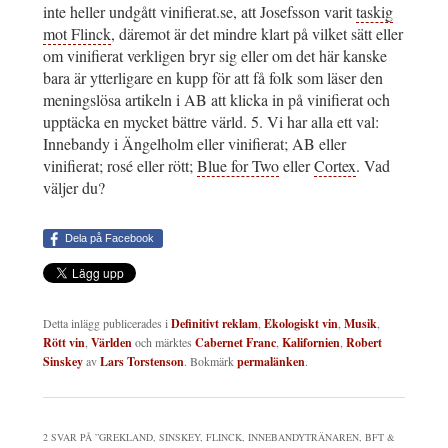
inte heller undgått vinifierat.se, att Josefsson varit
taskig
mot Flinck
, däremot är det mindre klart på vilket sätt eller
om vinifierat verkligen bryr sig eller om det här kanske
bara är ytterligare en kupp för att få folk som läser den
meningslösa artikeln i AB att klicka in på vinifierat och
upptäcka en mycket bättre värld. 5. Vi har alla ett val:
Innebandy i Ängelholm eller vinifierat; AB eller
vinifierat; rosé eller rött;
Blue for Two
eller
Cortex
. Vad
väljer du?
Dela på Facebook
Detta inlägg publicerades i
Definitivt reklam
,
Ekologiskt vin
,
Musik
,
Rött vin
,
Världen
och märktes
Cabernet Franc
,
Kalifornien
,
Robert
Sinskey
av
Lars Torstenson
. Bokmärk
permalänken
.
2 SVAR PÅ ”
GREKLAND, SINSKEY, FLINCK, INNEBANDYTRÄNAREN, BFT &