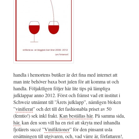
handla i hemortens butiker är det fina med internet att
man inte behöver baxa bort julen för att komma ut och
handla. Följaktligen följer här lite tips på lämpliga
julklappar anno 2012. Först och främst vad ett institut i
Schweiz utnämnt till ”Årets julklapp”, nämligen bloken
”
vinifierat
” och det till det fashionabla priset av 50
(femtio!) sek inkl frakt.
Kan beställas här
. På samma sida,
här,
kan den som vill ha en riol att skryta med inhandla
fjolårets succé ”
Vinifiktioner
” för den pinsamt usla
ersättningen till utgivaren, och, vad värre är, författaren!,