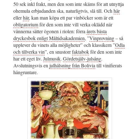
50 sek inkl frakt, men den som inte skäms för att utnyttja
ohemula erbjudanden ska, naturligtvis, slå till. Och
här
eller
här
, kan man köpa ett par vinböcker som är ett
obligatorium
för den som inte vill verka oklädd när
vännerna sätter ögonen i riolen: förra
årets bästa
dryckesbok enligt Måltidsakademien
, ”
Vinprovning
– så
upplever du vinets alla möjligheter” och klassikern ”
Odla
och tillverka vin
”, en snustorr
faktabok
för den som inte
har ett eget liv.
Julmusik
.
Gördetsjälv-julsång
.
Avslutningsvis en
julhälsning från Bolivia
till vinifierats
hängruntare.