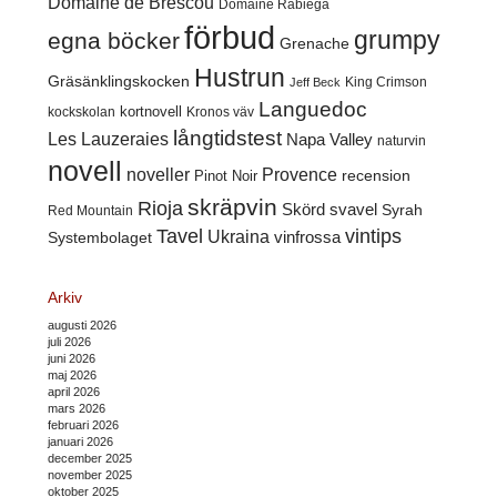
Domaine de Brescou
Domaine Rabiega
förbud
grumpy
egna böcker
Grenache
Hustrun
Gräsänklingskocken
King Crimson
Jeff Beck
Languedoc
kortnovell
kockskolan
Kronos väv
långtidstest
Les Lauzeraies
Napa Valley
naturvin
novell
noveller
Provence
recension
Pinot Noir
skräpvin
Rioja
Skörd
svavel
Syrah
Red Mountain
Tavel
vintips
Ukraina
Systembolaget
vinfrossa
Arkiv
augusti 2026
juli 2026
juni 2026
maj 2026
april 2026
mars 2026
februari 2026
januari 2026
december 2025
november 2025
oktober 2025