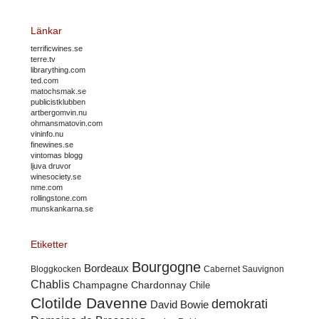
Länkar
terrificwines.se
terre.tv
librarything.com
ted.com
matochsmak.se
publicistklubben
artbergomvin.nu
ohmansmatovin.com
vininfo.nu
finewines.se
vintomas blogg
ljuva druvor
winesociety.se
nme.com
rollingstone.com
munskankarna.se
Etiketter
Bourgogne
Bordeaux
Cabernet Sauvignon
Bloggkocken
Chablis
Champagne
Chardonnay
Chile
Clotilde Davenne
demokrati
David Bowie