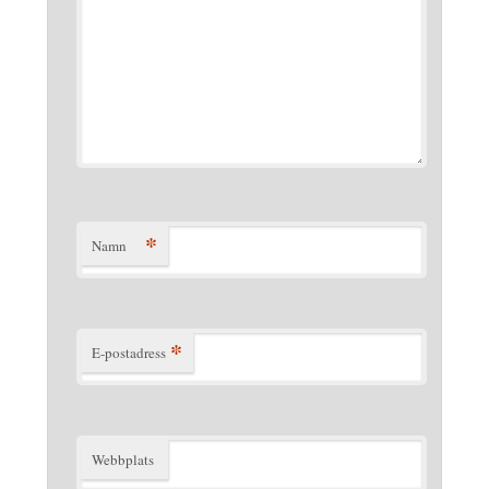
*
Namn
*
E-postadress
Webbplats