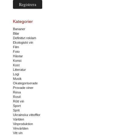
Kategorier
Bananer
Bilar
Definitivt reklam
Ekologiskt vin
Film
Foto
Hästar
Konst
Kost
Litteratur
Logi
Musik
Okategoriserade
Provade viner
Resa
Rosé
Rött vin
Sport
Sprit
Ukrainska vittofflor
Världen
Vinproduktion
Vinvärlden
Vitt vin