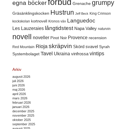
förbud
grumpy
egna böcker
Grenache
Hustrun
Gräsänklingskocken
King Crimson
Jeff Beck
Languedoc
kortnovell
kockskolan
Kronos väv
långtidstest
Les Lauzeraies
Napa Valley
naturvin
novell
noveller
Provence
recension
Pinot Noir
skräpvin
Rioja
Skörd
svavel
Syrah
Red Mountain
Tavel
vintips
Ukraina
Systembolaget
vinfrossa
Arkiv
augusti 2026
juli 2026
juni 2026
maj 2026
april 2026
mars 2026
februari 2026
januari 2026
december 2025
november 2025
oktober 2025
september 2025
augusti 2025