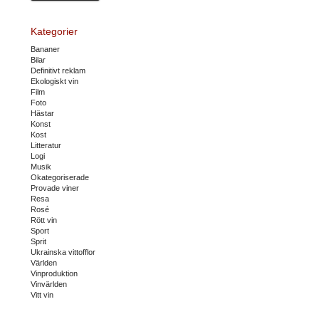
Kategorier
Bananer
Bilar
Definitivt reklam
Ekologiskt vin
Film
Foto
Hästar
Konst
Kost
Litteratur
Logi
Musik
Okategoriserade
Provade viner
Resa
Rosé
Rött vin
Sport
Sprit
Ukrainska vittofflor
Världen
Vinproduktion
Vinvärlden
Vitt vin