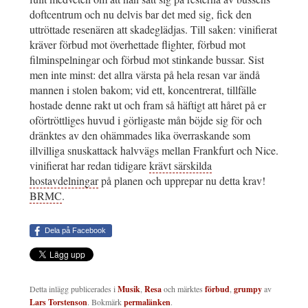
doftcentrum och nu delvis bar det med sig, fick den
uttröttade resenären att skadeglädjas. Till saken: vinifierat
kräver förbud mot överhettade flighter, förbud mot
filminspelningar och förbud mot stinkande bussar. Sist
men inte minst: det allra värsta på hela resan var ändå
mannen i stolen bakom; vid ett, koncentrerat, tillfälle
hostade denne rakt ut och fram så häftigt att håret på er
oförtröttliges huvud i görligaste mån böjde sig för och
dränktes av den ohämmades lika överraskande som
illvilliga snuskattack halvvägs mellan Frankfurt och Nice.
vinifierat har redan tidigare
krävt särskilda
hostavdelningar
på planen och upprepar nu detta krav!
BRMC
.
Dela på Facebook
Detta inlägg publicerades i
Musik
,
Resa
och märktes
förbud
,
grumpy
av
Lars Torstenson
. Bokmärk
permalänken
.