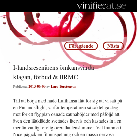
Inläggsnavigering
Föregående
Nästa
I-landsresenärens ömkansvärda
klagan, förbud & BRMC
Publicerat
2013-06-03
av
Lars Torstenson
Till att börja med hade Lufthansa fått för sig att vi satt på
en Finlandsflight, varför temperaturen så sakteliga steg
mot för ett flygplan oanade saunahöjder med påföljd att
även den lättklädde svettades litervis och kastades in i en
mer än vanligt orolig överatlantenslummer. Väl framme i
Nice pågick en filminspelning och en massa nervösa