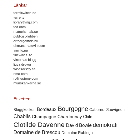
Länkar
terrificwines.se
terre.tv
librarything.com
ted.com
matochsmak.se
publicistklubben
artbergomvin.nu
ohmansmatovin.com
vininfo.nu
finewines.se
vintomas blogg
ljuva druvor
winesociety.se
nme.com
rollingstone.com
munskankarna.se
Etiketter
Bourgogne
Bordeaux
Cabernet Sauvignon
Bloggkocken
Chablis
Champagne
Chardonnay
Chile
Clotilde Davenne
demokrati
David Bowie
Domaine de Brescou
Domaine Rabiega