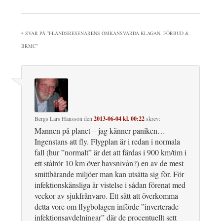
4 SVAR PÅ ”
I-LANDSRESENÄRENS ÖMKANSVÄRDA KLAGAN, FÖRBUD &
BRMC
”
Bergs Lars Hansson
den
2013-06-04 kl. 00:22
skrev:
Mannen på planet – jag känner paniken…
Ingenstans att fly. Flygplan är i redan i normala
fall (hur ”normalt” är det att färdas i 900 km/tim i
ett stålrör 10 km över havsnivån?) en av de mest
smittbärande miljöer man kan utsätta sig för. För
infektionskänsliga är vistelse i sådan förenat med
veckor av sjukfrånvaro. Ett sätt att överkomma
detta vore om flygbolagen införde ”inverterade
infektionsavdelningar” där de procentuellt sett