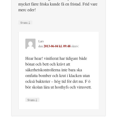
mycket färre friska kunde få en fristad. Frid vare
merc eder!
↓
Svara
Lars
den
2013-06-04 kl. 09:48
skrev:
Hear hear! vinifierat har tidigare både
bönat och bett och krävt att
säkerhetskontrollerna inte bara ska
omfatta bomber och krut i klacken utan
också bakterier – hög tid för det nu. F ö
bör skolan lära ut hosthyfs och virusvett.
↓
Svara