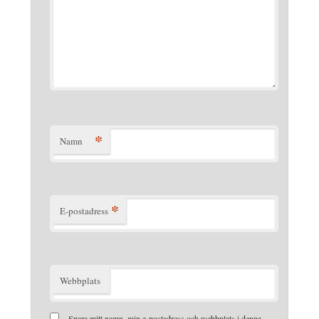
*
Namn
*
E-postadress
Webbplats
Spara mitt namn, min e-postadress och webbplats i denna