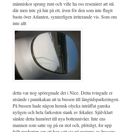
människor sprang runt och ville ha oss resenärer att stå
där men inte gå här på ett, även för den som inte flugit
bastu över Atlanten, synnerligen irriterande vis. Som om
inte allt
detta var nog spöregnade det i Nice. Detta tvingade er
utsände i pannkakan att ta bussen till långtidsparkeringen.
På bussen hade någon hemsk olycka inträffat ganska
nyligen och hela farkosten stank av fekalier. Självklart
sänkte detta humöret till nya bottennivåer. Inte ens
mannen som satte sig på en stol och, plötsligt, for upp
fullt medveten om att han satt sig på resterna av bussens