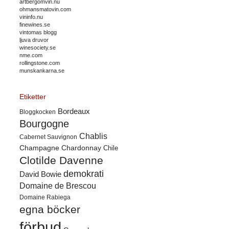
artbergomvin.nu
ohmansmatovin.com
vininfo.nu
finewines.se
vintomas blogg
ljuva druvor
winesociety.se
nme.com
rollingstone.com
munskankarna.se
Etiketter
Bordeaux
Bloggkocken
Bourgogne
Chablis
Cabernet Sauvignon
Champagne
Chardonnay
Chile
Clotilde Davenne
demokrati
David Bowie
Domaine de Brescou
Domaine Rabiega
egna böcker
förbud