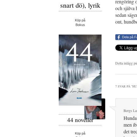
rengöring 
snart dö), lyrik
och själva 
sedan säger
Köp på
ont, hundbe
Bokus
Dela på 
Detta inlägg p
7 SVAR PÅ ”
HU
Bergs La
Hundar
44 noveller
men ibl
det tre
Köp på