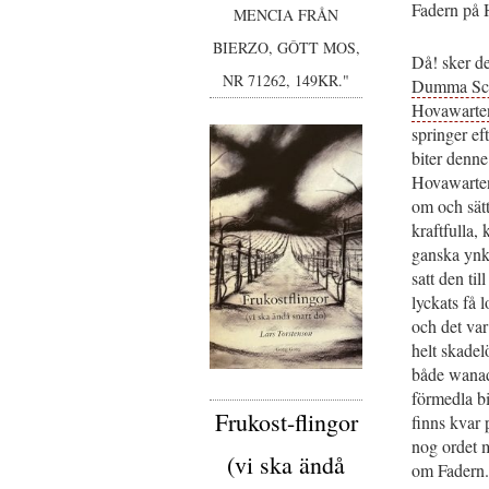
Fadern på H
MENCIA FRÅN
BIERZO, GÔTT MOS,
Då! sker d
NR 71262, 149KR."
Dumma Sch
Hovawarte
springer ef
biter denne
Hovawarten 
om och sätt
kraftfulla,
ganska ynk
satt den ti
lyckats få l
och det var
helt skadelö
både wanad
förmedla bi
Frukost-flingor
finns kvar 
nog ordet m
(vi ska ändå
om Fadern.