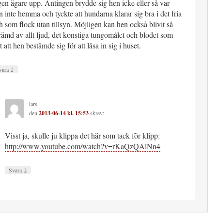
gen ägare upp. Antingen brydde sig hen icke eller så var
n inte hemma och tyckte att hundarna klarar sig bra i det fria
h som flock utan tillsyn. Möjligen kan hen också blivit så
rämd av allt ljud, det konstiga tungomålet och blodet som
öt att hen bestämde sig för att låsa in sig i huset.
↓
vara
lars
den
2013-06-14 kl. 15:53
skrev:
Visst ja, skulle ju klippa det här som tack för klipp:
http://www.youtube.com/watch?v=rKaQzQAlNn4
↓
Svara