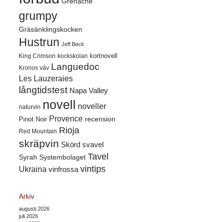
Grenache
grumpy
Gräsänklingskocken
Hustrun
Jeff Beck
kortnovell
King Crimson
kockskolan
Languedoc
Kronos väv
Les Lauzeraies
långtidstest
Napa Valley
novell
noveller
naturvin
Provence
recension
Pinot Noir
Rioja
Red Mountain
skräpvin
Skörd
svavel
Tavel
Syrah
Systembolaget
vintips
Ukraina
vinfrossa
Arkiv
augusti 2026
juli 2026