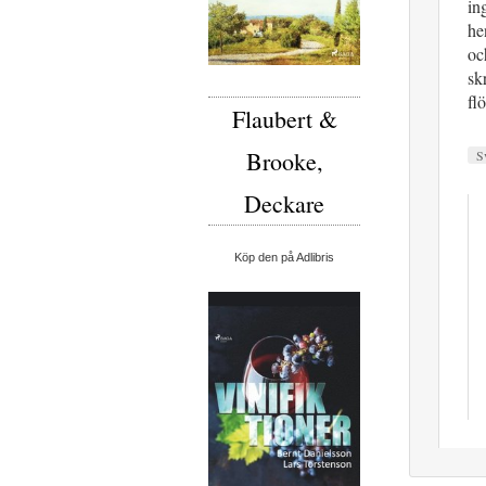
in
he
oc
sk
fl
Flaubert &
Brooke,
S
Deckare
Köp den på Adlibris