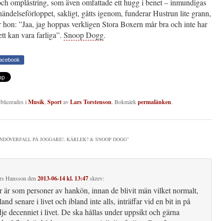
och omplåstring, som även omfattade ett hugg i benet – inmundigas
händelseförloppet, sakligt, gåtts igenom, funderar Hustrun lite grann,
 hon: ”Jaa, jag hoppas verkligen Stora Boxern mår bra och inte har
tt kan vara farliga”.
Snoop Dogg
.
Facebook
ublicerades i
Musik
,
Sport
av
Lars Torstenson
. Bokmärk
permalänken
.
NDÖVERFALL PÅ JOGGARE!, KÄRLEK? & SNOOP DOGG
”
rs Hansson
den
2013-06-14 kl. 13:47
skrev:
 är som personer av hankön, innan de blivit män vilket normalt,
and senare i livet och ibland inte alls, inträffar vid en bit in på
dje decenniet i livet. De ska hållas under uppsikt och gärna