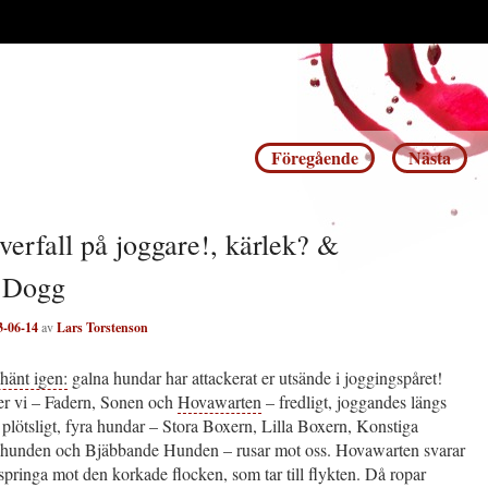
Inläggsnavigering
Föregående
Nästa
erfall på joggare!, kärlek? &
 Dogg
3-06-14
av
Lars Torstenson
 hänt igen:
galna hundar har attackerat er utsände i joggingspåret!
 vi – Fadern, Sonen och
Hovawarten
– fredligt, joggandes längs
 plötsligt, fyra hundar – Stora Boxern, Lilla Boxern, Konstiga
hunden och Bjäbbande Hunden – rusar mot oss. Hovawarten svarar
springa mot den korkade flocken, som tar till flykten. Då ropar