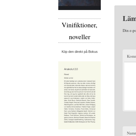
Läm
Vinifiktioner,
Din e-p
noveller
Köp den direkt på Bokus
Komm
Nam