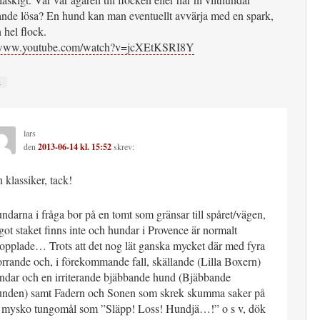
ande lösa? En hund kan man eventuellt avvärja med en spark,
 hel flock.
//www.youtube.com/watch?v=jcXEtKSRI8Y
↓
lars
den
2013-06-14 kl. 15:52
skrev:
n klassiker, tack!
ndarna i fråga bor på en tomt som gränsar till spåret/vägen,
got staket finns inte och hundar i Provence är normalt
opplade… Trots att det nog lät ganska mycket där med fyra
rrande och, i förekommande fall, skällande (Lilla Boxern)
ndar och en irriterande bjäbbande hund (Bjäbbande
nden) samt Fadern och Sonen som skrek skumma saker på
t mysko tungomål som ”Släpp! Loss! Hundjä…!” o s v, dök