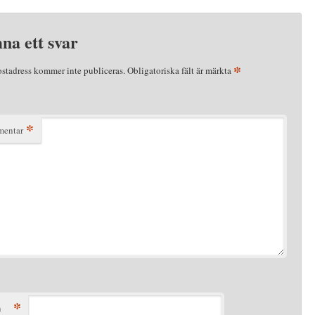
na ett svar
*
ostadress kommer inte publiceras.
Obligatoriska fält är märkta
*
entar
*
n