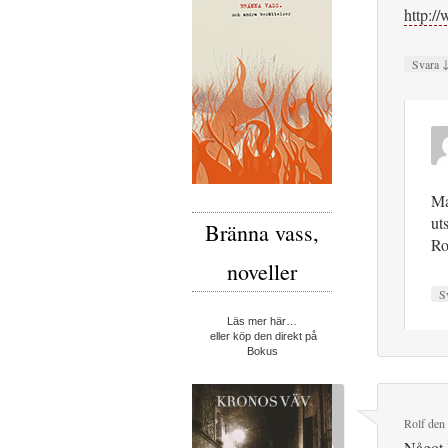
http:/
Svara
Ma
ut
Bränna vass,
Ro
noveller
S
Läs mer här…
eller köp den direkt på
Bokus
Rolf
den
Något l