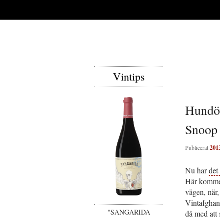
Vintips
Hundöv
Snoop
Publicerat
201
Nu har
det
Här kommer
vägen, när,
Vintafghan
"SANGARIDA
då med att 