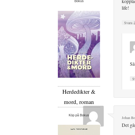
kopplad
Bokus
life!
Svara
Så
S
Herdedikter &
mord, roman
Köp på Bokus
Johan Bo
Det går