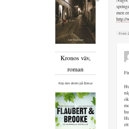
spring
men en
http:
Svara
Kronos väv,
roman
Fi
Köp den direkt på Bokus
Hu
nå
ok
mo
hu
Hu
et