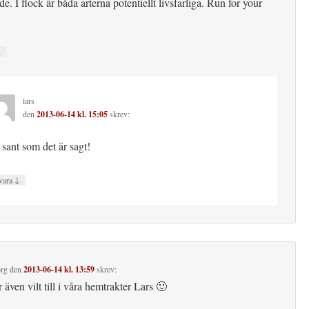
e. I flock är båda arterna potentiellt livsfarliga. Run for your
↓
lars
den
2013-06-14 kl. 15:05
skrev:
 sant som det är sagt!
↓
vara
rg
den
2013-06-14 kl. 13:59
skrev:
 även vilt till i våra hemtrakter Lars 🙂