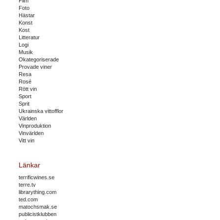
Film
Foto
Hästar
Konst
Kost
Litteratur
Logi
Musik
Okategoriserade
Provade viner
Resa
Rosé
Rött vin
Sport
Sprit
Ukrainska vittofflor
Världen
Vinproduktion
Vinvärlden
Vitt vin
Länkar
terrificwines.se
terre.tv
librarything.com
ted.com
matochsmak.se
publicistklubben