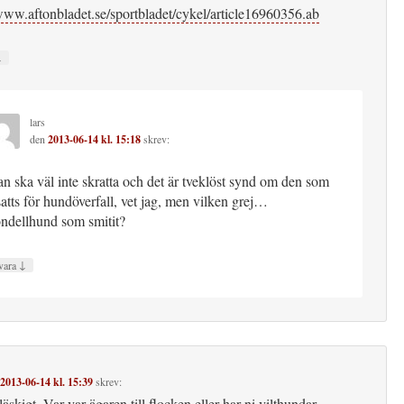
/www.aftonbladet.se/sportbladet/cykel/article16960356.ab
↓
lars
den
2013-06-14 kl. 15:18
skrev:
n ska väl inte skratta och det är tveklöst synd om den som
satts för hundöverfall, vet jag, men vilken grej…
ndellhund som smitit?
↓
vara
2013-06-14 kl. 15:39
skrev:
äskigt. Var var ägaren till flocken eller har ni vilthundar