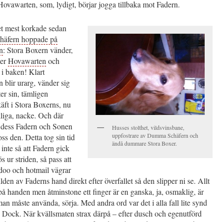
ovawarten, som, lydigt, börjar jogga tillbaka mot Fadern.
et mest korkade sedan
äfern hoppade på
n
: Stora Boxern vänder,
ter
Hovawarten
och
 i baken! Klart
blir urarg, vänder sig
er sin, tämligen
 käft i Stora Boxerns, nu
liga, nacke. Och där
ll dess Fadern och Sonen
Husses stolthet, vildsvinsbane,
uppfostrare av Dumma Schäfern och
oss den. Detta tog sin tid
ändå dummare Stora Boxer.
 inte så att Fadern gick
s ur striden, så pass att
oo och hotmail vägrar
lden av Faderns hand direkt efter överfallet så den slipper ni se. Allt
på handen men åtminstone ett finger är en ganska, ja, osmaklig, är
an måste använda, sörja. Med andra ord var det i alla fall lite synd
 Dock. När kvällsmaten strax därpå – efter dusch och egenutförd