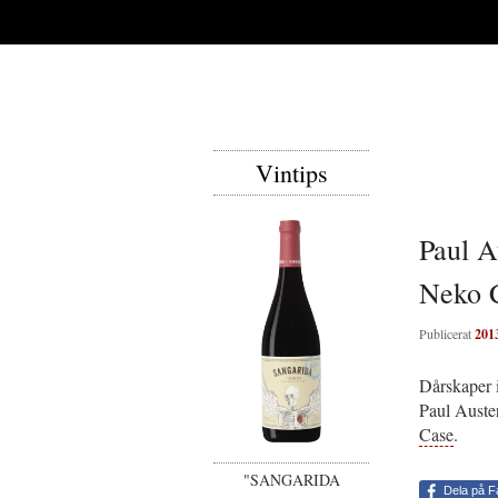
Vintips
Paul A
Neko 
Publicerat
201
Dårskaper i
Paul Auste
Case
.
"SANGARIDA
Dela på 