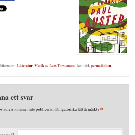
ublicerades i
Litteratur
,
Musik
av
Lars Torstenson
. Bokmärk
permalänken
.
na ett svar
*
ostadress kommer inte publiceras.
Obligatoriska fält är märkta
*
entar