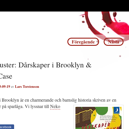
Inläggsnavigering
Föregående
Nästa
uster: Dårskaper i Brooklyn &
Case
3-09-19
av
Lars Torstenson
 Brooklyn är en charmerande och barnslig historia skriven av en
r på
sparlåga. Vi lyssnar till
Neko
Facebook