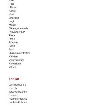
Film
Foto
Hästar
Konst
Kost
Litteratur
Logi
Musik
Okategoriserade
Provade viner
Resa
Rosé
Rött vin
Sport
Sprit
Ukrainska vittofflor
Världen
Vinproduktion
Vinvärlden
Vitt vin
Länkar
terrificwines.se
terre.tv
librarything.com
ted.com
matochsmak.se
publicistklubben