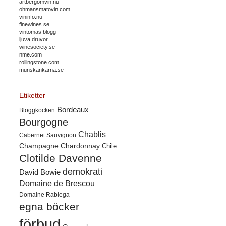
artbergomvin.nu
ohmansmatovin.com
vininfo.nu
finewines.se
vintomas blogg
ljuva druvor
winesociety.se
nme.com
rollingstone.com
munskankarna.se
Etiketter
Bordeaux
Bloggkocken
Bourgogne
Chablis
Cabernet Sauvignon
Champagne
Chardonnay
Chile
Clotilde Davenne
demokrati
David Bowie
Domaine de Brescou
Domaine Rabiega
egna böcker
förbud