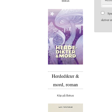
Webb
Bokus
Spa
skriver 
Herdedikter &
mord, roman
Köp på Bokus