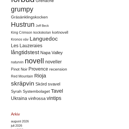
Grenache
grumpy
Gräsänklingskocken
Hustrun
Jeff Beck
kortnovell
King Crimson
kockskolan
Languedoc
Kronos väv
Les Lauzeraies
långtidstest
Napa Valley
novell
noveller
naturvin
Provence
recension
Pinot Noir
Rioja
Red Mountain
skräpvin
Skörd
svavel
Tavel
Syrah
Systembolaget
vintips
Ukraina
vinfrossa
Arkiv
augusti 2026
juli 2026