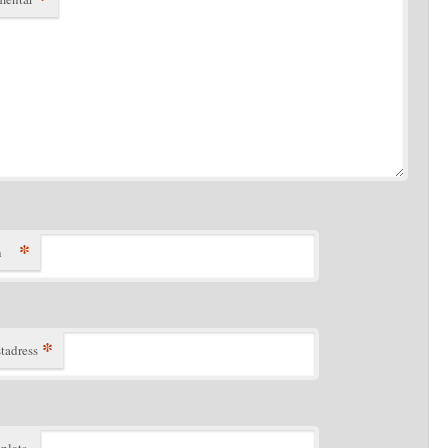
*
n
*
tadress