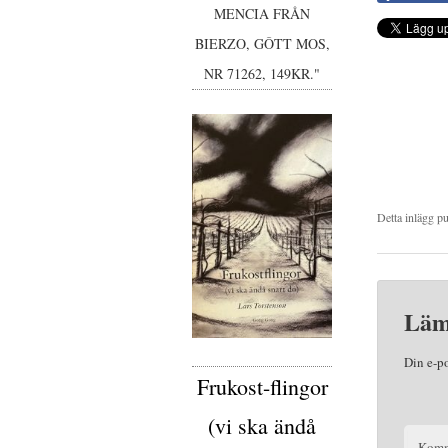
MENCIA FRÅN
BIERZO, GÔTT MOS,
NR 71262, 149KR."
Detta inlägg p
Läm
Din e-p
Frukost-flingor
(vi ska ändå
Komm