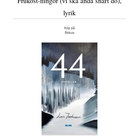
Frukost-flingor (vi ska ändå snart dö),
lyrik
Köp på
Bokus