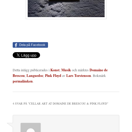
Dela på Facebook
Detta inlägg publicerades i
Konst
,
Musik
och märktes
Domaine de
Brescou
,
Languedoc
,
Pink Floyd
av
Lars Torstenson
. Bokmärk
permalänken
.
4 SVAR PÅ ”
CELLAR ART AT DOMAINE DE BRESCOU & PINK FLOYD
”