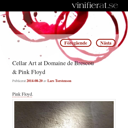
Inläggsnavigering
Föregående
Nästa
Cellar Art at Domaine de Brescou
& Pink Floyd
Publicerat
2014-08-20
av
Lars Torstenson
Pink Floyd
.