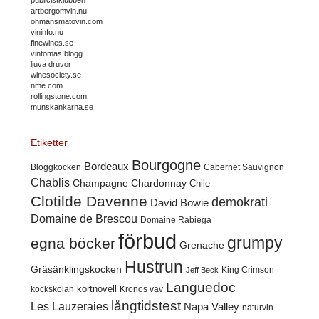
artbergomvin.nu
ohmansmatovin.com
vininfo.nu
finewines.se
vintomas blogg
ljuva druvor
winesociety.se
nme.com
rollingstone.com
munskankarna.se
Etiketter
Bourgogne
Bordeaux
Cabernet Sauvignon
Bloggkocken
Chablis
Champagne
Chardonnay
Chile
Clotilde Davenne
demokrati
David Bowie
Domaine de Brescou
Domaine Rabiega
förbud
grumpy
egna böcker
Grenache
Hustrun
Gräsänklingskocken
King Crimson
Jeff Beck
Languedoc
kortnovell
kockskolan
Kronos väv
långtidstest
Les Lauzeraies
Napa Valley
naturvin