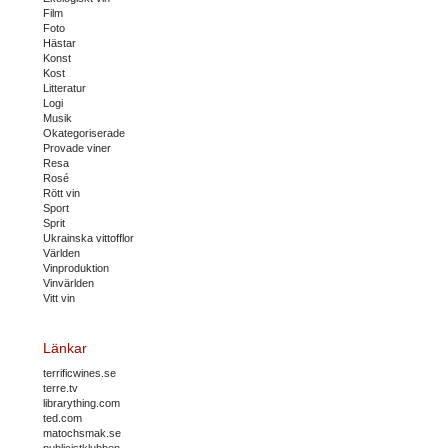
Film
Foto
Hästar
Konst
Kost
Litteratur
Logi
Musik
Okategoriserade
Provade viner
Resa
Rosé
Rött vin
Sport
Sprit
Ukrainska vittofflor
Världen
Vinproduktion
Vinvärlden
Vitt vin
Länkar
terrificwines.se
terre.tv
librarything.com
ted.com
matochsmak.se
publicistklubben