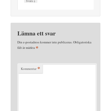
↓
Svara
Lämna ett svar
Din e-postadress kommer inte publiceras.
Obligatoriska
*
fält är märkta
*
Kommentar