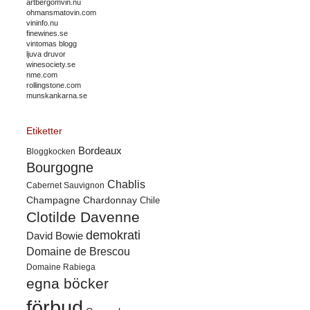
artbergomvin.nu
ohmansmatovin.com
vininfo.nu
finewines.se
vintomas blogg
ljuva druvor
winesociety.se
nme.com
rollingstone.com
munskankarna.se
Etiketter
Bordeaux
Bloggkocken
Bourgogne
Chablis
Cabernet Sauvignon
Champagne
Chardonnay
Chile
Clotilde Davenne
demokrati
David Bowie
Domaine de Brescou
Domaine Rabiega
egna böcker
förbud