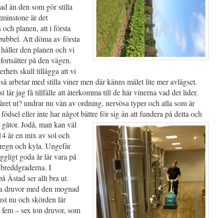
ad än den som gör stilla
åtminstone är det
 och planen, att i första
bubbel. Att döma av första
 håller den planen och vi
fortsätter på den vägen.
erhets skull tillägga att vi
kså arbetar med stilla viner men där känns målet lite mer avlägset.
lär jag få tillfälle att återkomma till de här vinerna vad det lider.
året ut? undrar nu vän av ordning, nervösa typer och alla som är
 födsel eller inte har något bättre för sig än att fundera på detta och
s gåtor. Jodå, man kan väl
14 är en mix av sol och
regn och kyla. Ungefär
ggligt goda år lär vara på
 breddgraderna. I
å Ästad ser allt bra ut.
ka druvor med den mognad
ust nu och skörden lär
 fem – sex ton druvor, som