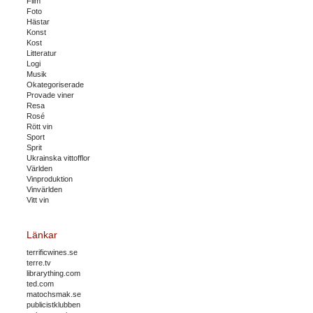
Film
Foto
Hästar
Konst
Kost
Litteratur
Logi
Musik
Okategoriserade
Provade viner
Resa
Rosé
Rött vin
Sport
Sprit
Ukrainska vittofflor
Världen
Vinproduktion
Vinvärlden
Vitt vin
Länkar
terrificwines.se
terre.tv
librarything.com
ted.com
matochsmak.se
publicistklubben