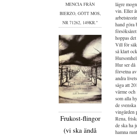
lägre mogn
MENCIA FRÅN
vin. Eller 
BIERZO, GÔTT MOS,
arbetsteorin
NR 71262, 149KR."
hand göra 
försöksåret
hoppas det 
Vill för säk
så klart oc
Hursomhelst 
Hur ser då 
förvetna av
andra
livet
säga att 20
värme och 
som alla hy
de svenska
vingården p
Frukost-flingor
Rena, fris
de ska ha j
(vi ska ändå
hamna runt