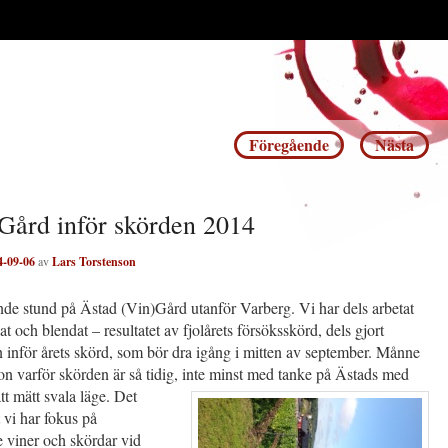
Inläggsnavigering
Föregående
Nästa
Gård inför skörden 2014
4-09-06
av
Lars Torstenson
nde stund på Ästad (Vin)Gård utanför Varberg. Vi har dels arbetat
t och blendat – resultatet av fjolårets försöksskörd, dels gjort
 inför årets skörd, som bör dra igång i mitten av september. Månne
n varför skörden är så tidig, inte minst med tanke på
Ästads med
t mätt svala läge. Det
t vi har fokus på
 viner och skördar vid