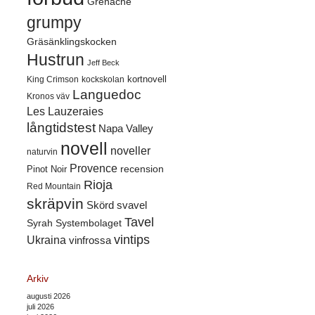
Grenache
grumpy
Gräsänklingskocken
Hustrun
Jeff Beck
kortnovell
King Crimson
kockskolan
Languedoc
Kronos väv
Les Lauzeraies
långtidstest
Napa Valley
novell
noveller
naturvin
Provence
recension
Pinot Noir
Rioja
Red Mountain
skräpvin
Skörd
svavel
Tavel
Syrah
Systembolaget
vintips
Ukraina
vinfrossa
Arkiv
augusti 2026
juli 2026