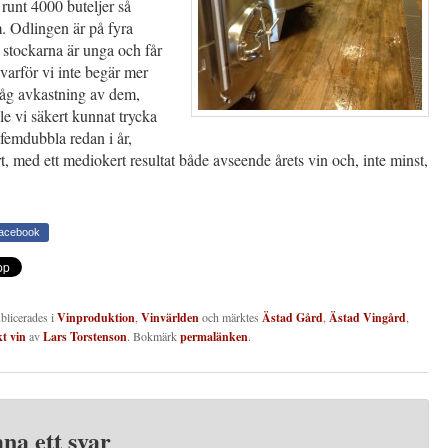
 runt 4000 buteljer så
 Odlingen är på fyra
 stockarna är unga och får
” varför vi inte begär mer
låg avkastning av dem,
le vi säkert kunnat trycka
femdubbla redan i år,
t, med ett mediokert resultat både avseende årets vin och, inte minst,
.
Facebook
ublicerades i
Vinproduktion
,
Vinvärlden
och märktes
Ästad Gård
,
Ästad Vingård
,
t vin
av
Lars Torstenson
. Bokmärk
permalänken
.
na ett svar