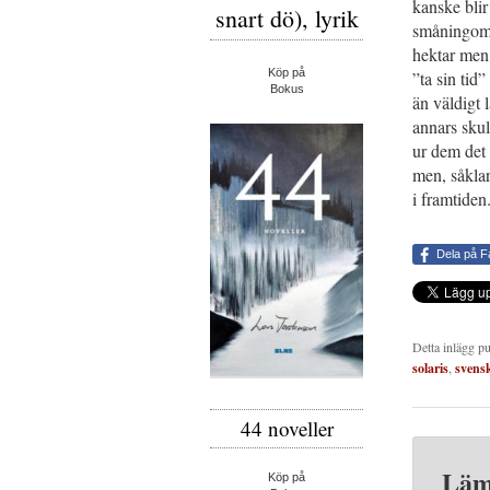
kanske blir
snart dö), lyrik
småningom.
hektar men
Köp på
”ta sin tid
Bokus
än väldigt 
annars skul
ur dem det 
men, såklar
i framtiden
Dela på 
Detta inlägg p
solaris
,
svensk
44 noveller
Läm
Köp på