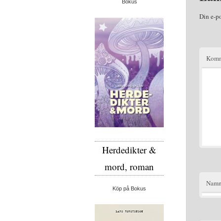
Bokus
Din e-p
Komm
Herdedikter &
mord, roman
Nam
Köp på Bokus