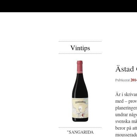
Vintips
Ästad 
Publicerat
201
Är i skriva
med – prova
planeringen
undrar någo
svenska måt
beror på at
"SANGARIDA
mousserade