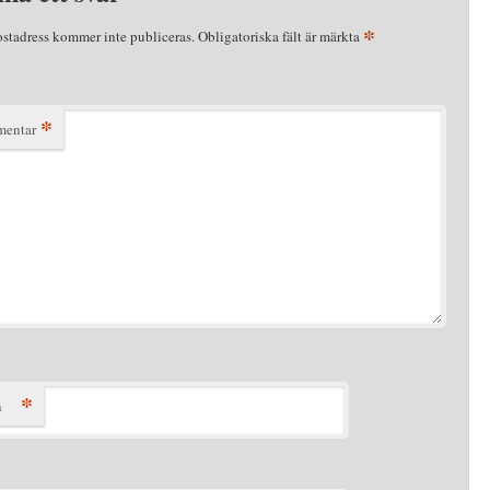
*
ostadress kommer inte publiceras.
Obligatoriska fält är märkta
*
entar
*
n