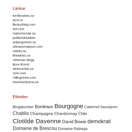
Länkar
terrificwines.se
terre.tv
librarything.com
ted.com
matochsmak.se
publicistklubben
artbergomvin.nu
ohmansmatovin.com
vininfo.nu
finewines.se
vintomas blogg
ljuva druvor
winesociety.se
nme.com
rollingstone.com
munskankarna.se
Etiketter
Bourgogne
Bordeaux
Cabernet Sauvignon
Bloggkocken
Chablis
Champagne
Chardonnay
Chile
Clotilde Davenne
demokrati
David Bowie
Domaine de Brescou
Domaine Rabiega