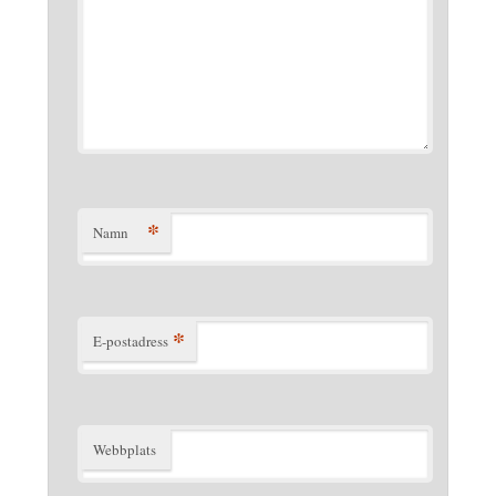
*
Namn
*
E-postadress
Webbplats