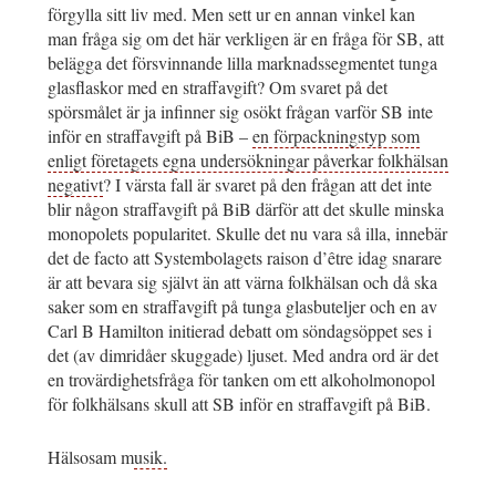
förgylla sitt liv med. Men sett ur en annan vinkel kan
man fråga sig om det här verkligen är en fråga för SB, att
belägga det försvinnande lilla marknadssegmentet tunga
glasflaskor med en straffavgift? Om svaret på det
spörsmålet är ja infinner sig osökt frågan varför SB inte
inför en straffavgift på BiB –
en förpackningstyp som
enligt företagets egna undersökningar påverkar folkhälsan
negativt
? I värsta fall är svaret på den frågan att det inte
blir någon straffavgift på BiB därför att det skulle minska
monopolets popularitet. Skulle det nu vara så illa, innebär
det de facto att Systembolagets raison d’être idag snarare
är att bevara sig självt än att värna folkhälsan och då ska
saker som en straffavgift på tunga glasbuteljer och en av
Carl B Hamilton initierad debatt om söndagsöppet ses i
det (av dimridåer skuggade) ljuset. Med andra ord är det
en trovärdighetsfråga för tanken om ett alkoholmonopol
för folkhälsans skull att SB inför en straffavgift på BiB.
Hälsosam m
usik.