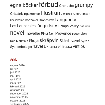
förbud
grumpy
egna böcker
Grenache
Hustrun
Gräsänklingskocken
King Crimson
Jeff Beck
Languedoc
kortnovell
kockskolan
Kronos väv
långtidstest
Les Lauzeraies
Napa Valley
naturvin
novell
noveller
Provence
recension
Pinot Noir
skräpvin
Rioja
Skörd
svavel
Syrah
Red Mountain
Tavel
vintips
Ukraina
Systembolaget
vinfrossa
Arkiv
augusti 2026
juli 2026
juni 2026
maj 2026
april 2026
mars 2026
februari 2026
januari 2026
december 2025
november 2025
oktober 2025
september 2025