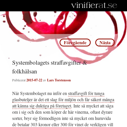
Inläggsnavigering
Föregående
Nästa
Systembolagets straffavgifter &
folkhälsan
Publicerat
2015-07-22
av
Lars Torstenson
När Systembolaget nu inför en
straffavgift för tunga
glasbuteljer är det ett slag för miljön och får säkert många
att känna sig duktiga på företaget
. Inte så mycket att säga
om i sig och den som köper de här vinerna, oftast dyrare
sorter, bryr sig förmodligen inte så mycket om huruvida
de betalar 303 kronor eller 300 för vinet de verkligen vill