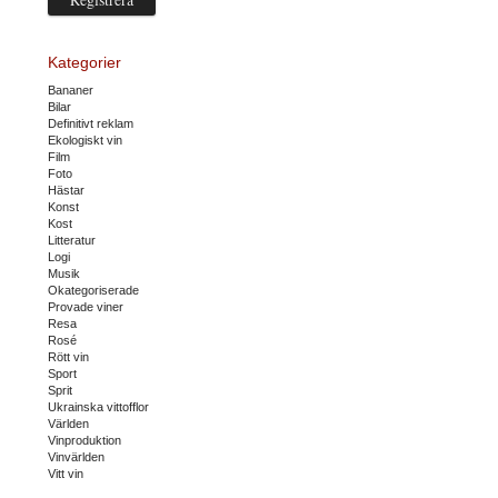
Kategorier
Bananer
Bilar
Definitivt reklam
Ekologiskt vin
Film
Foto
Hästar
Konst
Kost
Litteratur
Logi
Musik
Okategoriserade
Provade viner
Resa
Rosé
Rött vin
Sport
Sprit
Ukrainska vittofflor
Världen
Vinproduktion
Vinvärlden
Vitt vin