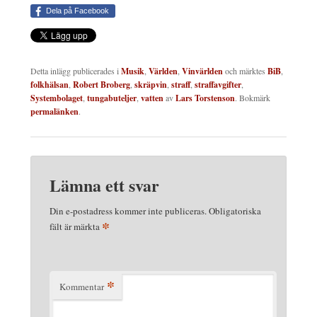
Dela på Facebook
Detta inlägg publicerades i
Musik
,
Världen
,
Vinvärlden
och märktes
BiB
,
folkhälsan
,
Robert Broberg
,
skräpvin
,
straff
,
straffavgifter
,
Systembolaget
,
tungabuteljer
,
vatten
av
Lars Torstenson
. Bokmärk
permalänken
.
Lämna ett svar
Din e-postadress kommer inte publiceras.
Obligatoriska
*
fält är märkta
*
Kommentar