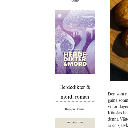
Bokus
Herdedikter &
Den som nu 
mord, roman
galna somm
vi för dag
Köp på Bokus
Känslas hem
denna Vätte
är en självk