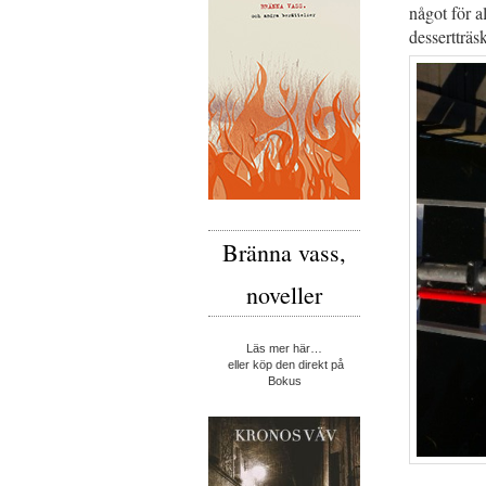
något för a
dessertträsk
Bränna vass,
noveller
Läs mer här…
eller köp den direkt på
Bokus