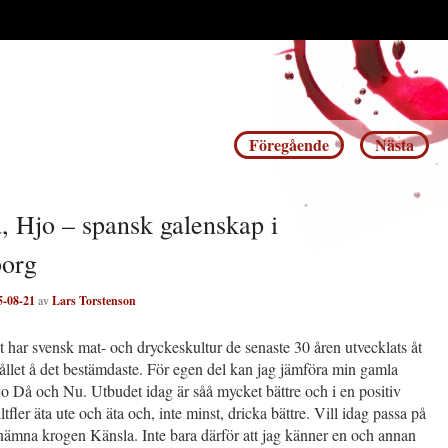
Inläggsnavigering
Föregående
Nästa
, Hjo – spansk galenskap i
borg
5-08-21
av
Lars Torstenson
har svensk mat- och dryckeskultur de senaste 30 åren utvecklats åt
hållet å det bestämdaste. För egen del kan jag jämföra min gamla
o Då och Nu. Utbudet idag är såå mycket bättre och i en positiv
lltfler äta ute och äta och, inte minst, dricka bättre. Vill idag passa på
t nämna krogen Känsla. Inte bara därför att jag känner en och annan