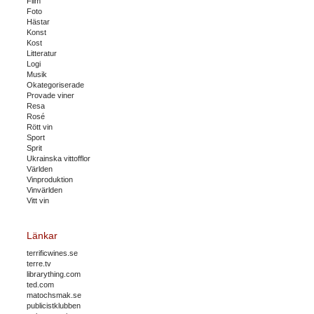
Film
Foto
Hästar
Konst
Kost
Litteratur
Logi
Musik
Okategoriserade
Provade viner
Resa
Rosé
Rött vin
Sport
Sprit
Ukrainska vittofflor
Världen
Vinproduktion
Vinvärlden
Vitt vin
Länkar
terrificwines.se
terre.tv
librarything.com
ted.com
matochsmak.se
publicistklubben