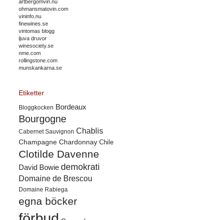
artbergomvin.nu
ohmansmatovin.com
vininfo.nu
finewines.se
vintomas blogg
ljuva druvor
winesociety.se
nme.com
rollingstone.com
munskankarna.se
Etiketter
Bordeaux
Bloggkocken
Bourgogne
Chablis
Cabernet Sauvignon
Champagne
Chardonnay
Chile
Clotilde Davenne
demokrati
David Bowie
Domaine de Brescou
Domaine Rabiega
egna böcker
förbud