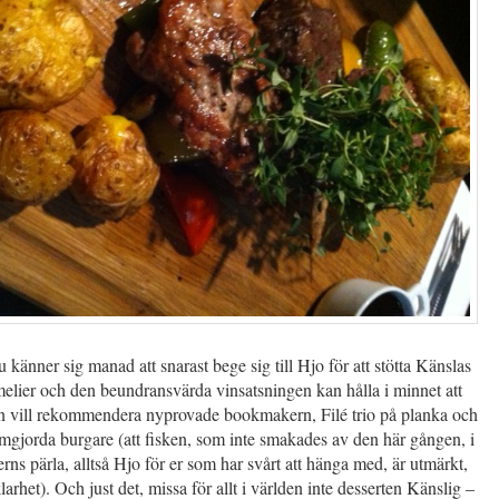
känner sig manad att snarast bege sig till Hjo för att stötta Känslas
elier och den beundransvärda vinsatsningen kan hålla i minnet att
en vill rekommendera nyprovade bookmakern, Filé trio på planka och
gjorda burgare (att fisken, som inte smakades av den här gången, i
rns pärla, alltså Hjo för er som har svårt att hänga med, är utmärkt,
larhet). Och just det, missa för allt i världen inte desserten Känslig –