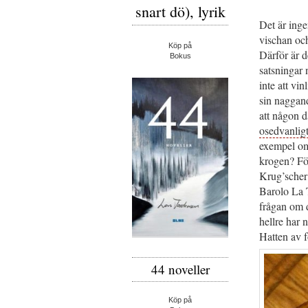
snart dö), lyrik
Det är inge
vischan och
Köp på
Därför är d
Bokus
satsningar 
inte att vi
sin naggand
att någon 
osedvanlig
exempel om
krogen? Fö
Krug’scher 
Barolo La T
frågan om d
hellre har 
Hatten av f
44 noveller
Köp på