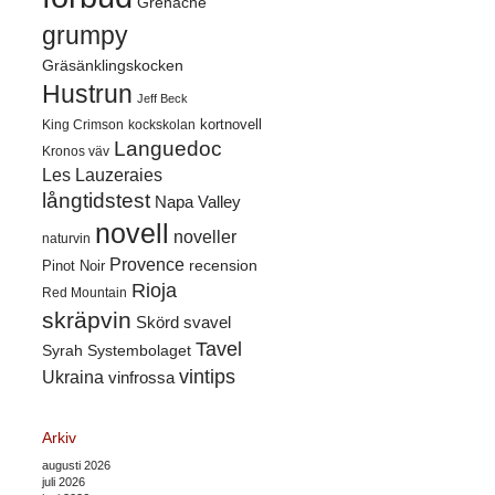
Grenache
grumpy
Gräsänklingskocken
Hustrun
Jeff Beck
kortnovell
King Crimson
kockskolan
Languedoc
Kronos väv
Les Lauzeraies
långtidstest
Napa Valley
novell
noveller
naturvin
Provence
recension
Pinot Noir
Rioja
Red Mountain
skräpvin
Skörd
svavel
Tavel
Syrah
Systembolaget
vintips
Ukraina
vinfrossa
Arkiv
augusti 2026
juli 2026