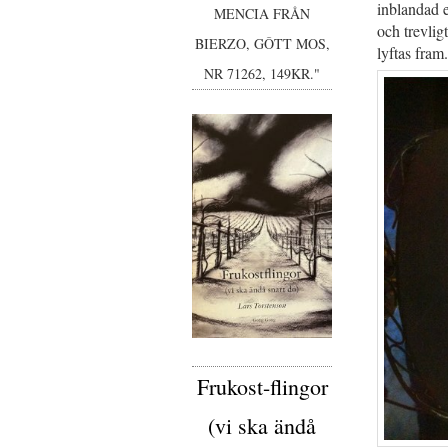
inblandad e
MENCIA FRÅN
och trevligt
BIERZO, GÔTT MOS,
lyftas fram.
NR 71262, 149KR."
Frukost-flingor
(vi ska ändå