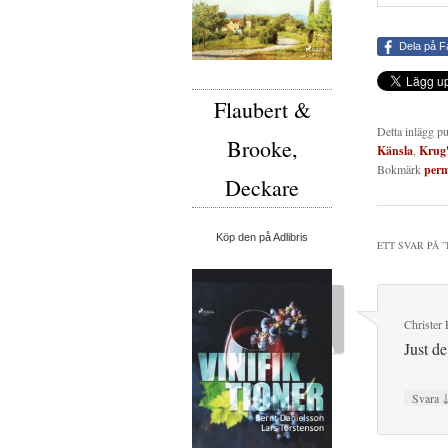
Dela på 
Flaubert &
Detta inlägg p
Brooke,
Känsla
,
Krug'
Bokmärk
per
Deckare
Köp den på Adlibris
ETT SVAR PÅ ”
Christer 
Just de
Svara