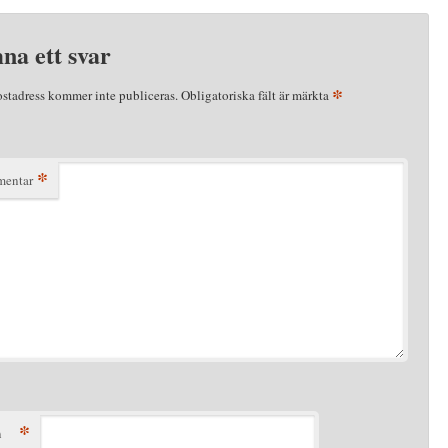
na ett svar
*
ostadress kommer inte publiceras.
Obligatoriska fält är märkta
*
entar
*
n