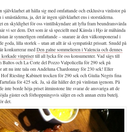
n självklarhet att hålla sig med omfattande och exklusiva vinlistor på
 i småstäderna, ja, det är ingen självklarhet ens i storstäderna.
et en skyldighet för oss vintillskyndare att lyfta fram beundransvärda
när vi ser dem. Det som är så speciellt med Känsla i Hjo är måhända
nlistan är synnerligen omfattande – snarare är den välkomponerad i
e goda, lilla storlek – utan att allt är så sympatiskt prissatt. Snudd på
där konkurrerar med
Den galne sommelieren i Valencia och dennes
t korkade vinprise
r till all lycka för oss konsumenter. Vad sägs till
 Baltos och La Corte del Pozzo Valpolicella för 290 sek på
r att nu inte tala om Andeluna Chardonnay för 230 sek! Eller
Hof Riesling Kabinett trocken för 290 sek och Giulia Negris fina
artufaia för 425 sek. Ja, så där håller det på vinlistan igenom. På
e inte borde höja priset åtminstone lite svarar de ansvariga att de
nöjda gäster och förhoppningsvis säljer en och annan extra butelj.
ör det.