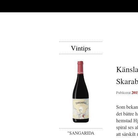
Vintips
Känsla
Skara
Publicerat
201
Som bekant 
det bättre 
hemstad Hj
spiral ses a
"SANGARIDA
att särskil