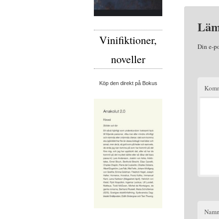
Läm
Vinifiktioner,
Din e-p
noveller
Köp den direkt på Bokus
Komm
Nam