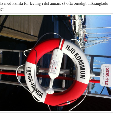
lla med känsla för feeling i det annars så ofta onödigt tillkrånglade
et.