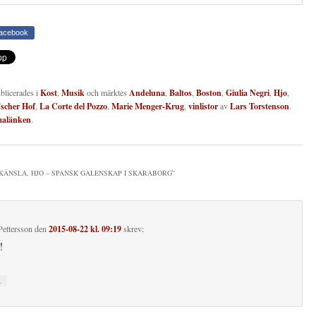
Facebook
ublicerades i
Kost
,
Musik
och märktes
Andeluna
,
Baltos
,
Boston
,
Giulia Negri
,
Hjo
,
scher Hof
,
La Corte del Pozzo
,
Marie Menger-Krug
,
vinlistor
av
Lars Torstenson
.
malänken
.
KÄNSLA, HJO – SPANSK GALENSKAP I SKARABORG
”
Pettersson
den
2015-08-22 kl. 09:19
skrev:
!
↓