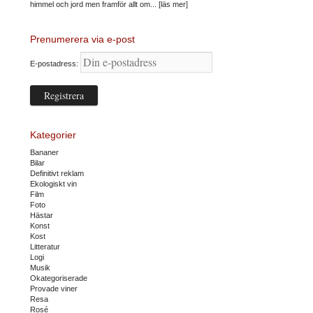
himmel och jord men framför allt om...
[läs mer]
Prenumerera via e-post
E-postadress:
Kategorier
Bananer
Bilar
Definitivt reklam
Ekologiskt vin
Film
Foto
Hästar
Konst
Kost
Litteratur
Logi
Musik
Okategoriserade
Provade viner
Resa
Rosé