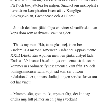
PET och box jättebra för miljön. Snacket om mikroplast i
havet är en konspiration iscensatt av Kungliga
Sjökrigsskolan, Greenpeace och Al Gore!
– Ja, och det finns jättebilliga ekoviner så varför ska man
köpa dom som är dyrare? Va?! Säg det!
– That’s my man! Här, ta ett glas, nej, ta en box
Zinderella Amarona American Zinfandel Appassimento
XXL! Direkt från Apulien men i en jänkarutstyrd låda.
Endast 139 kronor i beställningssortimentet så det snart
kommer in i ordinarie fyllesegmentet, känt från TV och
tidningsannonser samt köpt vad som ser ut som
redaktionell text, annars skulle ju ingen seriöst skriva om
det här vinet!
– Mmmm, sött, gott, mjukt, mycket färg, det kan jag
dricka mig full på mer än en gång i veckan!