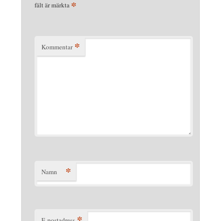
*
fält är märkta
*
Kommentar
*
Namn
*
E-postadress