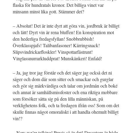
flaska för hundratals kronor. Det billiga vinet var
minsann minst lika gott. Stämmer det?
– Absolut! Det är inte dyrt att göra vin, jordbruk är billigt
och lätt! Dyrt vin är rena bluffen! En konspiration mot
den hederliga fredagsfyllan! Snobbrubbish!
Överklasspjafs! Talibanfasoner! Kärringsnack!
Slipsvindrickarfloskler! Vinspottarfästrunt!
Vinglassnurrarkluddprat! Munskänkeri! Enfald!
– Ja, jag tror jag förstår och det säger jag också det ni
säger och dom där som sitter och smackar och gurglar
och gör sig märkvärdiga och talar om jordmån och boké
och annat är samhällsmissfoster och ena riktiga mobbare
som försöker sätta sig på den lilla människan, på
verklighetens folk, och ta fredagen ifrån oss! Som om det
skulle finnas något omoraliskt i att handla ohemult billigt
vin!?
– Now we’re talking! Precis så är det! Dessutom är både