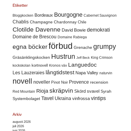
Etiketter
Bourgogne
Bordeaux
Cabernet Sauvignon
Bloggkocken
Chablis
Champagne
Chardonnay
Chile
Clotilde Davenne
demokrati
David Bowie
Domaine de Brescou
Domaine Rabiega
förbud
grumpy
egna böcker
Grenache
Hustrun
Gräsänklingskocken
King Crimson
Jeff Beck
Languedoc
kortnovell
kockskolan
Kronos väv
långtidstest
Les Lauzeraies
Napa Valley
naturvin
novell
noveller
Provence
recension
Pinot Noir
skräpvin
Rioja
Skörd
svavel
Syrah
Red Mountain
Tavel
vintips
Ukraina
Systembolaget
vinfrossa
Arkiv
augusti 2026
juli 2026
juni 2026