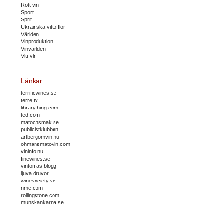
Rött vin
Sport
Sprit
Ukrainska vittofflor
Världen
Vinproduktion
Vinvärlden
Vitt vin
Länkar
terrificwines.se
terre.tv
librarything.com
ted.com
matochsmak.se
publicistklubben
artbergomvin.nu
ohmansmatovin.com
vininfo.nu
finewines.se
vintomas blogg
ljuva druvor
winesociety.se
nme.com
rollingstone.com
munskankarna.se