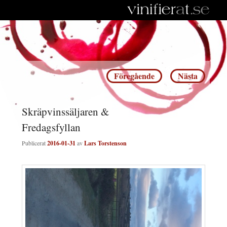
Inläggsnavigering
Föregående
Nästa
Skräpvinssäljaren &
Fredagsfyllan
Publicerat
2016-01-31
av
Lars Torstenson