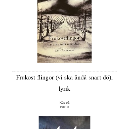
Frukost-flingor (vi ska ändå snart dö),
lyrik
Köp på
Bokus