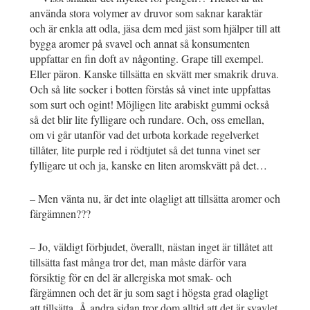
använda stora volymer av druvor som saknar karaktär
och är enkla att odla, jäsa dem med jäst som hjälper till att
bygga aromer på svavel och annat så konsumenten
uppfattar en fin doft av någonting. Grape till exempel.
Eller päron. Kanske tillsätta en skvätt mer smakrik druva.
Och så lite socker i botten förstås så vinet inte uppfattas
som surt och ogint! Möjligen lite arabiskt gummi också
så det blir lite fylligare och rundare. Och, oss emellan,
om vi går utanför vad det urbota korkade regelverket
tillåter, lite purple red i rödtjutet så det tunna vinet ser
fylligare ut och ja, kanske en liten aromskvätt på det…
– Men vänta nu, är det inte olagligt att tillsätta aromer och
färgämnen???
– Jo, väldigt förbjudet, överallt, nästan inget är tillåtet att
tillsätta fast många tror det, man måste därför vara
försiktig för en del är allergiska mot smak- och
färgämnen och det är ju som sagt i högsta grad olagligt
att tillsätta. Å andra sidan tror dom alltid att det är svavlet