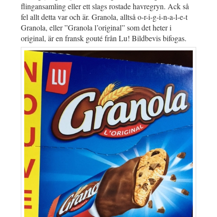
flingansamling eller ett slags rostade havregryn. Ack så
fel allt detta var och är. Granola, alltså o-r-i-g-i-n-a-l-e-t
Granola, eller ”Granola l’original” som det heter i
original, är en fransk gouté från Lu! Bildbevis bifogas.