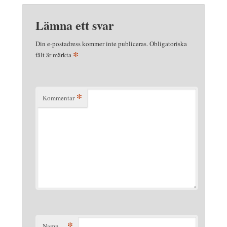
Lämna ett svar
Din e-postadress kommer inte publiceras.
Obligatoriska
*
fält är märkta
*
Kommentar
*
Namn