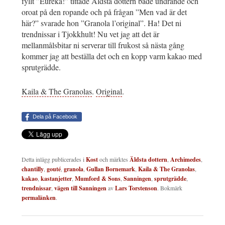
fyllt ”Eureka!” tittade Äldsta dottern både undrande och
oroat på den ropande och på frågan ”Men vad är det
här?” svarade hon ”Granola l’original”. Ha! Det ni
trendnissar i Tjokkhult! Nu vet jag att det är
mellanmålsbitar ni serverar till frukost så nästa gång
kommer jag att beställa det och en kopp varm kakao med
sprutgrädde.
Kaila & The Granolas
.
Original
.
Dela på Facebook
Detta inlägg publicerades i
Kost
och märktes
Äldsta dottern
,
Archimedes
,
chantilly
,
gouté
,
granola
,
Gullan Bornemark
,
Kaila & The Granolas
,
kakao
,
kastanjetter
,
Mumford & Sons
,
Sanningen
,
sprutgrädde
,
trendnissar
,
vägen till Sanningen
av
Lars Torstenson
. Bokmärk
permalänken
.