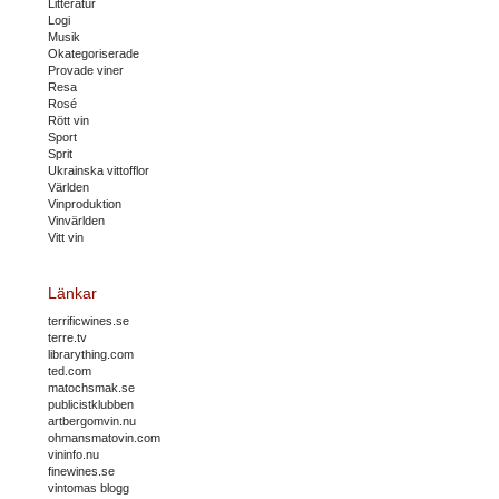
Litteratur
Logi
Musik
Okategoriserade
Provade viner
Resa
Rosé
Rött vin
Sport
Sprit
Ukrainska vittofflor
Världen
Vinproduktion
Vinvärlden
Vitt vin
Länkar
terrificwines.se
terre.tv
librarything.com
ted.com
matochsmak.se
publicistklubben
artbergomvin.nu
ohmansmatovin.com
vininfo.nu
finewines.se
vintomas blogg