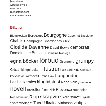
ljuva druvor
winesociety.se
nme.com
rollingstone.com
munskankarna.se
Etiketter
Bourgogne
Bordeaux
Cabernet Sauvignon
Bloggkocken
Chablis
Champagne
Chardonnay
Chile
Clotilde Davenne
demokrati
David Bowie
Domaine de Brescou
Domaine Rabiega
förbud
grumpy
egna böcker
Grenache
Hustrun
Gräsänklingskocken
King Crimson
Jeff Beck
Languedoc
kortnovell
kockskolan
Kronos väv
långtidstest
Les Lauzeraies
Napa Valley
naturvin
novell
noveller
Provence
recension
Pinot Noir
skräpvin
Rioja
Skörd
svavel
Syrah
Red Mountain
Tavel
vintips
Ukraina
Systembolaget
vinfrossa