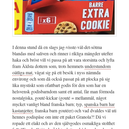
I denna stund då en slags jag-visste-väl-det-sötma
blandas med saliven och rinner i rikliga mängder utefter
haka och bröst vill vi passa på att vara storsinta och lyfta
fram Äldsta dottern som, trots hemmets
understundom
oätliga mat
, vågat sig på ett besök i nyss nämnda
environg och som då också passat på att plocka på sig
lika mystiskt som ofattbart godis för den som har en
helsvensk godisbarndom samt ett antal, får man förmoda
nostalgiska, gouté-kickar (gouté = mellanmål, något
mycket vanligt bland franska barn; typ,
spanska barn har
kastanjetter
, franska barn goutéer) och vad dvaldes väl uti
hennes godispåse om inte ett paket Granola?! Då vi
ropade ett elakt och av den självgodes osmakliga stolthet