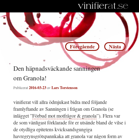
Inläggsnavigering
Föregående
Nästa
Den häpnadsväckande sanningen
om Granola!
Publicerat
2016-03-23
av
Lars Torstenson
vinifierat vill allra ödmjukast bidra med följande
framlyftande av Sanningen i frågan om Granola (se
inlägget ”
Förbud mot motfrågor & granola
”). Flera var
de som vänligast förklarade för er utsände bland de vilse i
de otydliga epitetens kvicksandsgungiga
havregrynsgrötspannkaka att granola var någon form av