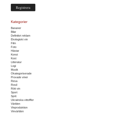
Kategorier
Bananer
Bilar
Definitivt reklam
Ekologiskt vin
Film
Foto
Hästar
Konst
Kost
Litteratur
Logi
Musik
Okategoriserade
Provade viner
Resa
Rosé
Rött vin
Sport
Sprit
Ukrainska vittofflor
Världen
Vinproduktion
Vinvärlden