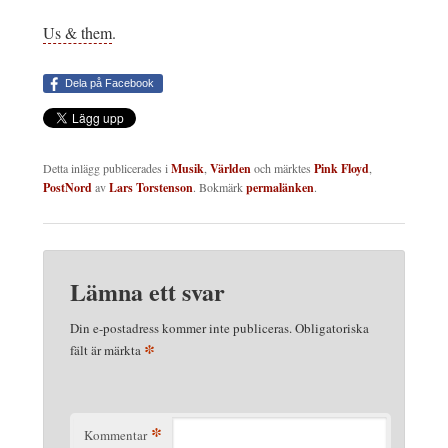
Us & them
.
Dela på Facebook
Detta inlägg publicerades i
Musik
,
Världen
och märktes
Pink Floyd
,
PostNord
av
Lars Torstenson
. Bokmärk
permalänken
.
Lämna ett svar
Din e-postadress kommer inte publiceras.
Obligatoriska
*
fält är märkta
*
Kommentar