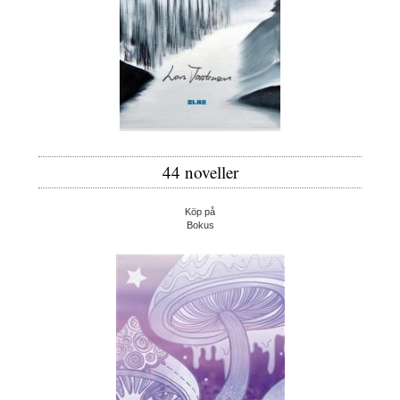
44 noveller
Köp på
Bokus