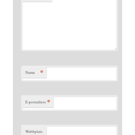
*
Namn
*
E-postadress
Webbplats