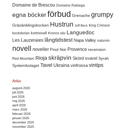
Domaine de Brescou
Domaine Rabiega
förbud
grumpy
egna böcker
Grenache
Hustrun
Gräsänklingskocken
King Crimson
Jeff Beck
Languedoc
kortnovell
kockskolan
Kronos väv
långtidstest
Les Lauzeraies
Napa Valley
naturvin
novell
noveller
Provence
recension
Pinot Noir
skräpvin
Rioja
Skörd
svavel
Syrah
Red Mountain
Tavel
vintips
Ukraina
Systembolaget
vinfrossa
Arkiv
augusti 2026
juli 2026
juni 2026
maj 2026
april 2026
mars 2026
februari 2026
januari 2026
december 2025
november 2025