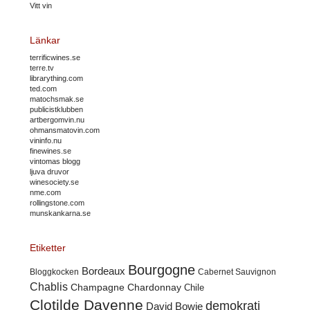
Vitt vin
Länkar
terrificwines.se
terre.tv
librarything.com
ted.com
matochsmak.se
publicistklubben
artbergomvin.nu
ohmansmatovin.com
vininfo.nu
finewines.se
vintomas blogg
ljuva druvor
winesociety.se
nme.com
rollingstone.com
munskankarna.se
Etiketter
Bourgogne
Bordeaux
Cabernet Sauvignon
Bloggkocken
Chablis
Champagne
Chardonnay
Chile
Clotilde Davenne
demokrati
David Bowie