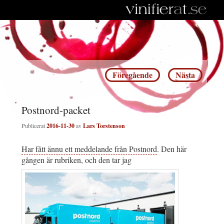
Inläggsnavigering
Föregående
Nästa
Postnord-packet
Publicerat
2016-11-30
av
Lars Torstenson
Har fått ännu ett meddelande från Postnord
. Den här
gången är rubriken, och den tar jag